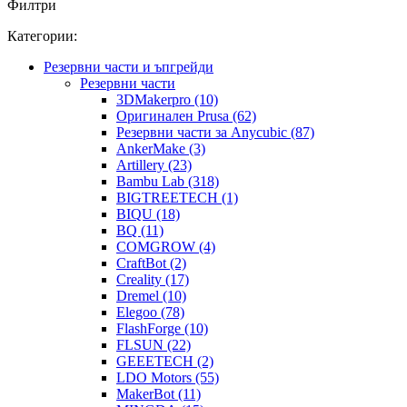
Филтри
Категории:
Резервни части и ъпгрейди
Резервни части
3DMakerpro (10)
Оригинален Prusa (62)
Резервни части за Anycubic (87)
AnkerMake (3)
Artillery (23)
Bambu Lab (318)
BIGTREETECH (1)
BIQU (18)
BQ (11)
COMGROW (4)
CraftBot (2)
Creality (17)
Dremel (10)
Elegoo (78)
FlashForge (10)
FLSUN (22)
GEEETECH (2)
LDO Motors (55)
MakerBot (11)