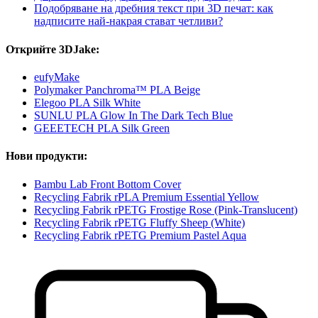
Подобряване на дребния текст при 3D печат: как
надписите най-накрая стават четливи?
Открийте 3DJake:
eufyMake
Polymaker Panchroma™ PLA Beige
Elegoo PLA Silk White
SUNLU PLA Glow In The Dark Tech Blue
GEEETECH PLA Silk Green
Нови продукти:
Bambu Lab Front Bottom Cover
Recycling Fabrik rPLA Premium Essential Yellow
Recycling Fabrik rPETG Frostige Rose (Pink-Translucent)
Recycling Fabrik rPETG Fluffy Sheep (White)
Recycling Fabrik rPETG Premium Pastel Aqua