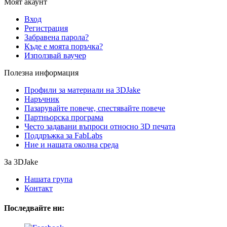
Моят акаунт
Вход
Регистрация
Забравена парола?
Къде е моята поръчка?
Използвай ваучер
Полезна информация
Профили за материали на 3DJake
Наръчник
Пазарувайте повече, спестявайте повече
Партньорска програма
Често задавани въпроси относно 3D печата
Поддръжка за FabLabs
Ние и нашата околна среда
За 3DJake
Нашата група
Контакт
Последвайте ни: