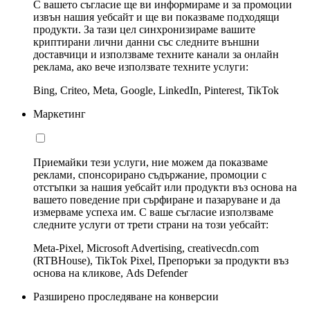
С вашето съгласие ще ви информираме и за промоции
извън нашия уебсайт и ще ви показваме подходящи
продукти. За тази цел синхронизираме вашите
криптирани лични данни със следните външни
доставчици и използваме техните канали за онлайн
реклама, ако вече използвате техните услуги:
Bing, Criteo, Meta, Google, LinkedIn, Pinterest, TikTok
Маркетинг
Приемайки тези услуги, ние можем да показваме
реклами, спонсорирано съдържание, промоции с
отстъпки за нашия уебсайт или продукти въз основа на
вашето поведение при сърфиране и пазаруване и да
измерваме успеха им. С ваше съгласие използваме
следните услуги от трети страни на този уебсайт:
Meta-Pixel, Microsoft Advertising, creativecdn.com
(RTBHouse), TikTok Pixel, Препоръки за продукти въз
основа на кликове, Ads Defender
Разширено проследяване на конверсии