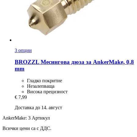
3 опции
BROZZL
Месингова дюза за AnkerMake, 0,8
mm
Гладко покритие
Незалепваща
Висока прецизност
€ 7,99
Доставка до 14. август
AnkerMake: 3 Артикул
Всички цени са с ДДС.