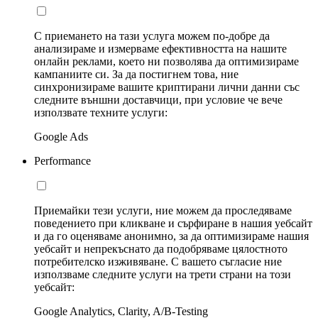
С приемането на тази услуга можем по-добре да
анализираме и измерваме ефективността на нашите
онлайн реклами, което ни позволява да оптимизираме
кампаниите си. За да постигнем това, ние
синхронизираме вашите криптирани лични данни със
следните външни доставчици, при условие че вече
използвате техните услуги:
Google Ads
Performance
Приемайки тези услуги, ние можем да проследяваме
поведението при кликване и сърфиране в нашия уебсайт
и да го оценяваме анонимно, за да оптимизираме нашия
уебсайт и непрекъснато да подобряваме цялостното
потребителско изживяване. С вашето съгласие ние
използваме следните услуги на трети страни на този
уебсайт:
Google Analytics, Clarity, A/B-Testing