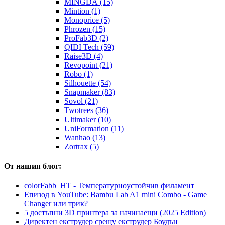
MINGDA (15)
Mintion (1)
Monoprice (5)
Phrozen (15)
ProFab3D (2)
QIDI Tech (59)
Raise3D (4)
Revopoint (21)
Robo (1)
Silhouette (54)
Snapmaker (83)
Sovol (21)
Twotrees (36)
Ultimaker (10)
UniFormation (11)
Wanhao (13)
Zortrax (5)
От нашия блог:
colorFabb_HT - Температурнoустойчив филамент
Епизод в YouTube: Bambu Lab A1 mini Combo - Game
Changer или трик?
5 достъпни 3D принтера за начинаещи (2025 Edition)
Директен екструдер срещу екструдер Боудън