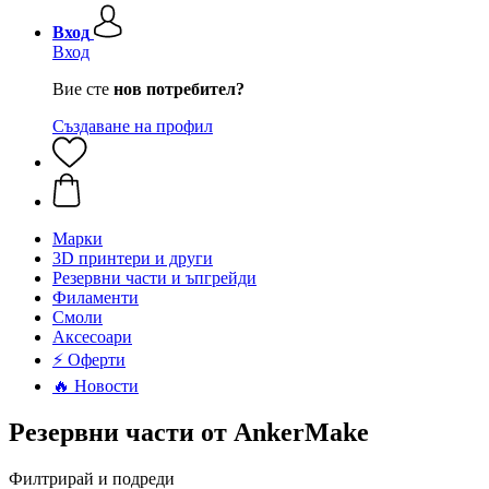
Вход
Вход
Вие сте
нов потребител?
Създаване на профил
Mарки
3D принтери и други
Резервни части и ъпгрейди
Филаменти
Смоли
Аксесоари
⚡ Оферти
🔥 Новости
Резервни части от AnkerMake
Филтрирай и подреди