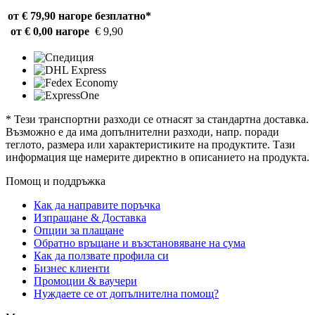
от € 79,90 нагоре
безплатно*
от € 0,00 нагоре
€ 9,90
* Тези транспортни разходи се отнасят за стандартна доставка.
Възможно е да има допълнителни разходи, напр. поради
теглото, размера или характеристиките на продуктите. Тази
информация ще намерите директно в описанието на продукта.
Помощ и поддръжка
Как да направите поръчка
Изпращане & Доставка
Опции за плащане
Обратно връщане и възстановяване на сума
Как да ползвате профила си
Бизнес клиенти
Промоции & ваучери
Нуждаете се от допълнителна помощ?