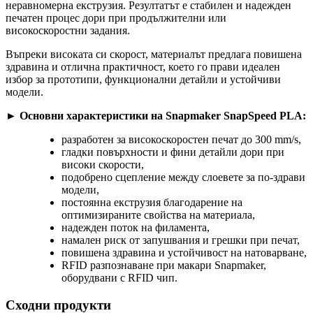
неравномерна екструзия. Резултатът е стабилен и надежден
печатен процес дори при продължителни или
високоскоростни задания.
Въпреки високата си скорост, материалът предлага повишена
здравина и отлична практичност, което го прави идеален
избор за прототипи, функционални детайли и устойчиви
модели.
► Основни характеристики на Snapmaker SnapSpeed PLA:
разработен за високоскоростен печат до 300 mm/s,
гладки повърхности и фини детайли дори при
високи скорости,
подобрено сцепление между слоевете за по-здрави
модели,
постоянна екструзия благодарение на
оптимизираните свойства на материала,
надежден поток на филамента,
намален риск от запушвания и грешки при печат,
повишена здравина и устойчивост на натоварване,
RFID разпознаване при макари Snapmaker,
оборудвани с RFID чип.
Сходни продукти