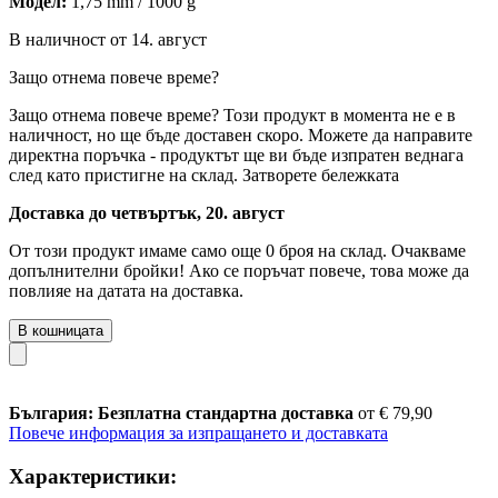
Модел:
1,75 mm / 1000 g
В наличност от 14. август
Защо отнема повече време?
Защо отнема повече време?
Този продукт в момента не е в
наличност, но ще бъде доставен скоро. Можете да направите
директна поръчка - продуктът ще ви бъде изпратен веднага
след като пристигне на склад.
Затворете бележката
Доставка до четвъртък, 20. август
От този продукт имаме само още 0 броя на склад. Очакваме
допълнителни бройки! Ако се поръчат повече, това може да
повлияе на датата на доставка.
В кошницата
България: Безплатна стандартна доставка
от € 79,90
Повече информация за изпращането и доставката
Характеристики: