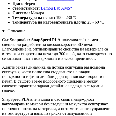
Цвят:
Черен
съвместимост:
Bambu Lab AMS*
Система:
Макара
Температура на печат:
190 - 230 °C
Температура на нагревателната плоча:
25 - 60 °C
Описание
Със
Snapmaker SnapSpeed PLA
получавате филамент,
специално разработен за високоскоростен 3D печат.
Благодарение на оптимизираните свойства на материала са
възможни скорости на печат до 300 mm/s, като същевременно
се запазват чисти повърхности и висока прецизност.
Адаптираната динамика на потока осигурява равномерна
екструзия, което позволява създаването на гладки
повърхности и фини детайли дори при високи скорости на
печат. В същото време подобреното сцепление между
слоевете гарантира здрави детайли с надеждно свързани
слоеве.
SnapSpeed PLA впечатлява и със своята надеждност:
вакуумираните макари без въздушни мехурчета осигуряват
постоянен поток на материала, а оптимизираното управление
на температурата намалява риска от запушвания и