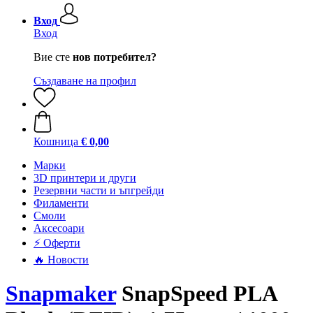
Вход
Вход
Вие сте
нов потребител?
Създаване на профил
Кошница
€ 0,00
Mарки
3D принтери и други
Резервни части и ъпгрейди
Филаменти
Смоли
Аксесоари
⚡ Оферти
🔥 Новости
Snapmaker
SnapSpeed PLA