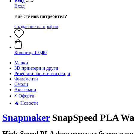
Вход
Вход
Вие сте
нов потребител?
Създаване на профил
Кошница
€ 0,00
Mарки
3D принтери и други
Резервни части и ъпгрейди
Филаменти
Смоли
Аксесоари
⚡ Оферти
🔥 Новости
Snapmaker
SnapSpeed PLA Warm
High-Speed PLA филамент за бързи и чи