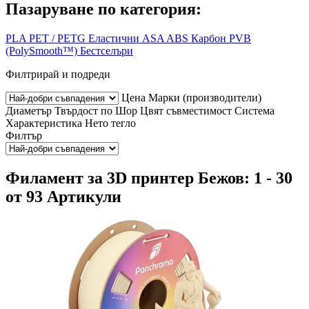
Пазаруване по категория:
PLA
PET / PETG
Еластични
ASA
ABS
Карбон
PVB
(PolySmooth™)
Бестселъри
Филтрирай и подреди
Цена
Марки (производители)
Диаметър
Твърдост по Шор
Цвят
съвместимост
Система
Характеристика
Нето тегло
Филтър
Филамент за 3D принтер Бежов: 1 - 30
от 93 Артикули