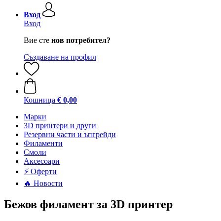
Вход
Вход
Вие сте
нов потребител?
Създаване на профил
Кошница
€ 0,00
Mарки
3D принтери и други
Резервни части и ъпгрейди
Филаменти
Смоли
Аксесоари
⚡ Оферти
🔥 Новости
Бежов филамент за 3D принтер