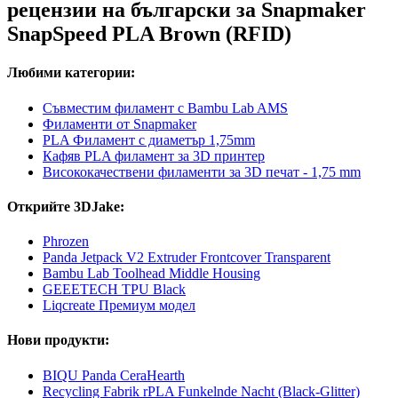
рецензии на български за Snapmaker
SnapSpeed PLA Brown (RFID)
Любими категории:
Съвместим филамент с Bambu Lab AMS
Филаменти от Snapmaker
PLA Филамент с диаметър 1,75mm
Кафяв PLA филамент за 3D принтер
Висококачествени филаменти за 3D печат - 1,75 mm
Открийте 3DJake:
Phrozen
Panda Jetpack V2 Extruder Frontcover Transparent
Bambu Lab Toolhead Middle Housing
GEEETECH TPU Black
Liqcreate Премиум модел
Нови продукти:
BIQU Panda CeraHearth
Recycling Fabrik rPLA Funkelnde Nacht (Black-Glitter)