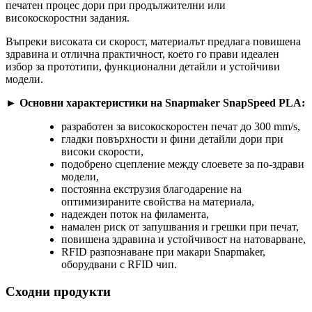
печатен процес дори при продължителни или
високоскоростни задания.
Въпреки високата си скорост, материалът предлага повишена
здравина и отлична практичност, което го прави идеален
избор за прототипи, функционални детайли и устойчиви
модели.
► Основни характеристики на Snapmaker SnapSpeed PLA:
разработен за високоскоростен печат до 300 mm/s,
гладки повърхности и фини детайли дори при
високи скорости,
подобрено сцепление между слоевете за по-здрави
модели,
постоянна екструзия благодарение на
оптимизираните свойства на материала,
надежден поток на филамента,
намален риск от запушвания и грешки при печат,
повишена здравина и устойчивост на натоварване,
RFID разпознаване при макари Snapmaker,
оборудвани с RFID чип.
Сходни продукти