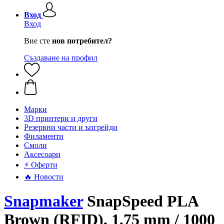
Вход
Вход
Вие сте
нов потребител?
Създаване на профил
Mарки
3D принтери и други
Резервни части и ъпгрейди
Филаменти
Смоли
Аксесоари
⚡ Оферти
🔥 Новости
Snapmaker
SnapSpeed PLA
Brown (RFID), 1,75 mm / 1000