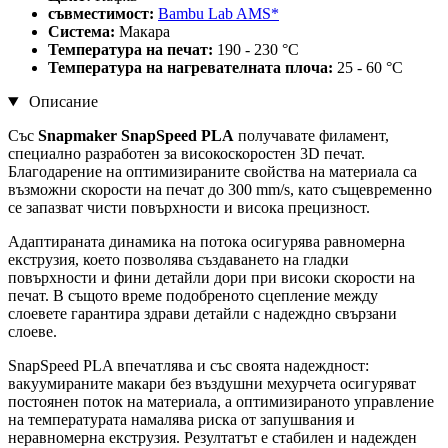
съвместимост:
Bambu Lab AMS*
Система:
Макара
Температура на печат:
190 - 230 °C
Температура на нагревателната плоча:
25 - 60 °C
Описание
Със
Snapmaker SnapSpeed PLA
получавате филамент,
специално разработен за високоскоростен 3D печат.
Благодарение на оптимизираните свойства на материала са
възможни скорости на печат до 300 mm/s, като същевременно
се запазват чисти повърхности и висока прецизност.
Адаптираната динамика на потока осигурява равномерна
екструзия, което позволява създаването на гладки
повърхности и фини детайли дори при високи скорости на
печат. В същото време подобреното сцепление между
слоевете гарантира здрави детайли с надеждно свързани
слоеве.
SnapSpeed PLA впечатлява и със своята надеждност:
вакуумираните макари без въздушни мехурчета осигуряват
постоянен поток на материала, а оптимизираното управление
на температурата намалява риска от запушвания и
неравномерна екструзия. Резултатът е стабилен и надежден