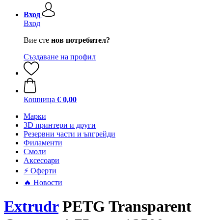
Вход
Вход
Вие сте
нов потребител?
Създаване на профил
Кошница
€ 0,00
Mарки
3D принтери и други
Резервни части и ъпгрейди
Филаменти
Смоли
Аксесоари
⚡ Оферти
🔥 Новости
Extrudr
PETG Transparent