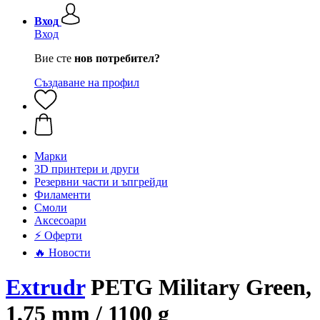
Вход
Вход
Вие сте
нов потребител?
Създаване на профил
Mарки
3D принтери и други
Резервни части и ъпгрейди
Филаменти
Смоли
Аксесоари
⚡ Оферти
🔥 Новости
Extrudr
PETG Military Green,
1,75 mm / 1100 g