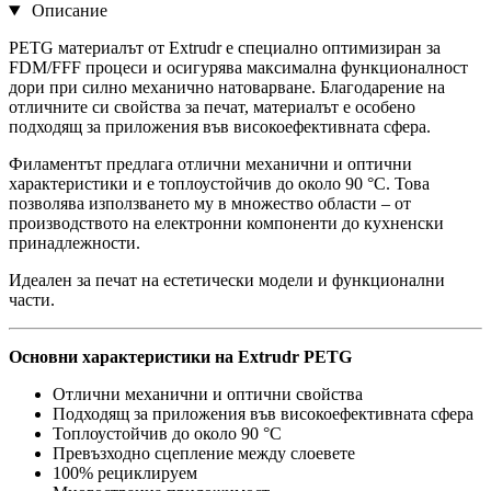
Описание
PETG материалът от Extrudr е специално оптимизиран за
FDM/FFF процеси и осигурява максимална функционалност
дори при силно механично натоварване. Благодарение на
отличните си свойства за печат, материалът е особено
подходящ за приложения във високоефективната сфера.
Филаментът предлага отлични механични и оптични
характеристики и е топлоустойчив до около 90 °C. Това
позволява използването му в множество области – от
производството на електронни компоненти до кухненски
принадлежности.
Идеален за печат на естетически модели и функционални
части.
Основни характеристики на Extrudr PETG
Отлични механични и оптични свойства
Подходящ за приложения във високоефективната сфера
Топлоустойчив до около 90 °C
Превъзходно сцепление между слоевете
100% рециклируем