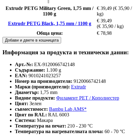
Extrudr PETG Military Green, 1,75 mm /
€ 39,49
(€ 35,90 /
1100 g
kg)
€ 39,49
Extrudr PETG Black, 1,75 mm / 1100 g
(€ 35,90 / kg)
Обща цена:
€ 78,98
Добави и двете в кошницата
Информация за продукта и технически данни:
Арт.-№:
EX-9120066742148
Съдържание:
1.100 g
EAN:
9010241023257
Номер на производителя:
9120066742148
Марки (производители):
Extrudr
Диаметър:
1,75 mm
Видове продукти:
Филамент PET / Кополиестер
Цвят:
Зелен
съвместимост:
Bambu Lab AMS*
Цвят по RAL:
RAL 6003
Система:
Макара
Температура на печат:
210 - 230 °C
Температура на нагревателната плоча:
60 - 70 °C