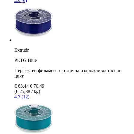
4.9 (9)
Extrudr
PETG Blue
Перфектен филамент с отлична издръжливост в син
цвят
€ 63,44
€ 70,49
(€ 25,38 / kg)
4.7 (12)