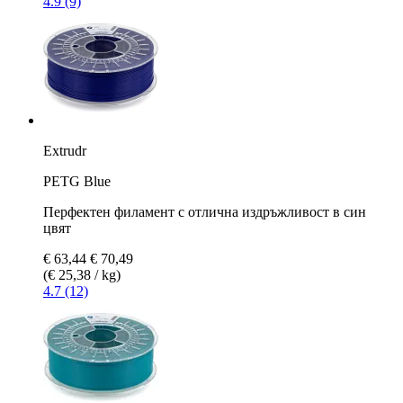
4.9 (9)
Extrudr
PETG Blue
Перфектен филамент с отлична издръжливост в син
цвят
€ 63,44
€ 70,49
(€ 25,38 / kg)
4.7 (12)