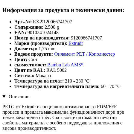
Информация за продукта и технически данни:
Арт.-№:
EX-9120066741707
Съдържание:
2.500 g
EAN:
9010241024148
Номер на производителя:
9120066741707
Марки (производители):
Extrudr
Диаметър:
1,75 mm
Видове продукти:
Филамент PET / Кополиестер
Цвят:
Син
съвместимост:
Bambu Lab AMS*
Цвят по RAL:
RAL 5002
Система:
Макара
Температура на печат:
210 - 230 °C
Температура на нагревателната плоча:
60 - 70 °C
Описание
PETG от Extrudr е специално оптимизиран за FDM/FFF
процеси и предлага максимална функционалност дори при
тежък механичен стрес. Със своите оптимални печатни
свойства материалът е особено подходящ за приложения с
висока производителност.