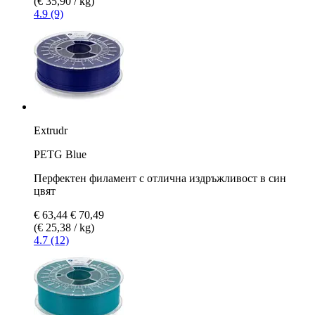
(€ 35,90 / kg)
4.9 (9)
Extrudr
PETG Blue
Перфектен филамент с отлична издръжливост в син
цвят
€ 63,44
€ 70,49
(€ 25,38 / kg)
4.7 (12)