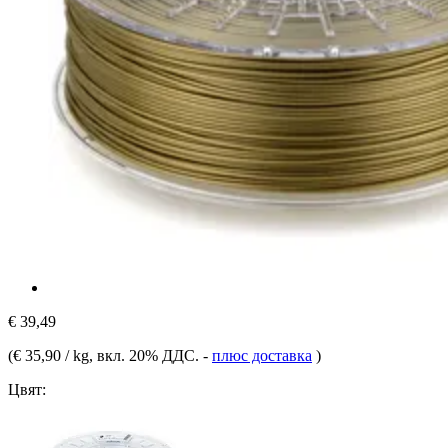
€ 39,49
(
€ 35,90 / kg
, вкл. 20% ДДС.
-
плюс доставка
)
Цвят: