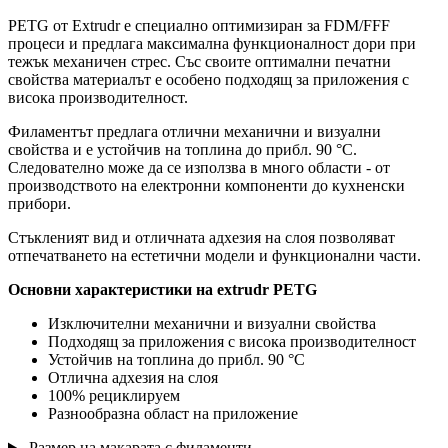
PETG от Extrudr е специално оптимизиран за FDM/FFF
процеси и предлага максимална функционалност дори при
тежък механичен стрес. Със своите оптимални печатни
свойства материалът е особено подходящ за приложения с
висока производителност.
Филаментът предлага отлични механични и визуални
свойства и е устойчив на топлина до прибл. 90 °C.
Следователно може да се използва в много области - от
производството на електронни компоненти до кухненски
прибори.
Стъкленият вид и отличната адхезия на слоя позволяват
отпечатването на естетични модели и функционални части.
Основни характеристики на extrudr PETG
Изключителни механични и визуални свойства
Подходящ за приложения с висока производителност
Устойчив на топлина до прибл. 90 °C
Отлична адхезия на слоя
100% рециклируем
Разнообразна област на приложение
Размер на макарата с филаменти