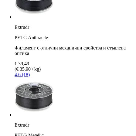
Extrudr
PETG Anthracite
Филамент с отлични механични свойства и стъклена
оптика
€ 39,49
(€ 35,90 / kg)
4.6 (18)
Extrudr
PETG Metallic