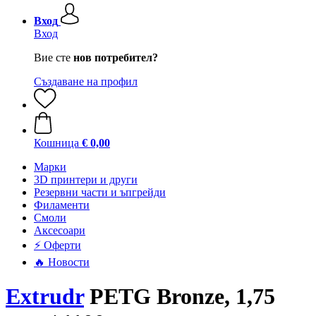
Вход
Вход
Вие сте
нов потребител?
Създаване на профил
Кошница
€ 0,00
Mарки
3D принтери и други
Резервни части и ъпгрейди
Филаменти
Смоли
Аксесоари
⚡ Оферти
🔥 Новости
Extrudr
PETG Bronze, 1,75