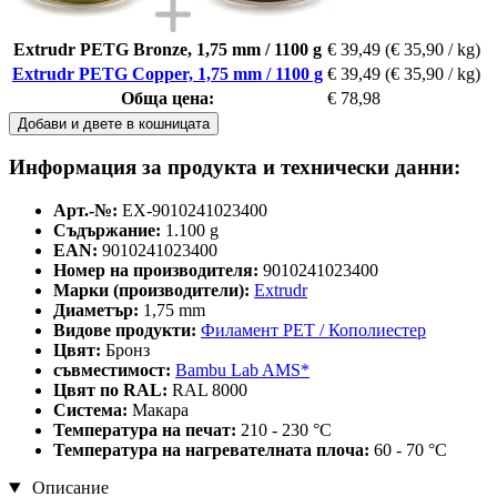
Extrudr PETG Bronze, 1,75 mm / 1100 g
€ 39,49
(€ 35,90 / kg)
Extrudr PETG Copper, 1,75 mm / 1100 g
€ 39,49
(€ 35,90 / kg)
Обща цена:
€ 78,98
Добави и двете в кошницата
Информация за продукта и технически данни:
Арт.-№:
EX-9010241023400
Съдържание:
1.100 g
EAN:
9010241023400
Номер на производителя:
9010241023400
Марки (производители):
Extrudr
Диаметър:
1,75 mm
Видове продукти:
Филамент PET / Кополиестер
Цвят:
Бронз
съвместимост:
Bambu Lab AMS*
Цвят по RAL:
RAL 8000
Система:
Макара
Температура на печат:
210 - 230 °C
Температура на нагревателната плоча:
60 - 70 °C
Описание