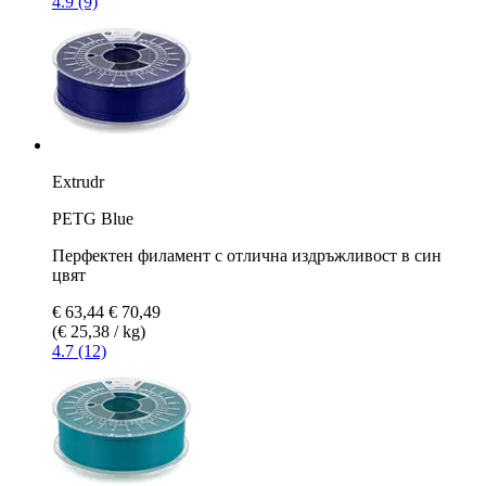
4.9 (9)
Extrudr
PETG Blue
Перфектен филамент с отлична издръжливост в син
цвят
€ 63,44
€ 70,49
(€ 25,38 / kg)
4.7 (12)