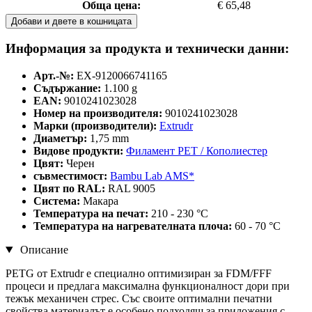
Обща цена:
€ 65,48
Добави и двете в кошницата
Информация за продукта и технически данни:
Арт.-№:
EX-9120066741165
Съдържание:
1.100 g
EAN:
9010241023028
Номер на производителя:
9010241023028
Марки (производители):
Extrudr
Диаметър:
1,75 mm
Видове продукти:
Филамент PET / Кополиестер
Цвят:
Черен
съвместимост:
Bambu Lab AMS*
Цвят по RAL:
RAL 9005
Система:
Макара
Температура на печат:
210 - 230 °C
Температура на нагревателната плоча:
60 - 70 °C
Описание
PETG от Extrudr е специално оптимизиран за FDM/FFF
процеси и предлага максимална функционалност дори при
тежък механичен стрес. Със своите оптимални печатни
свойства материалът е особено подходящ за приложения с