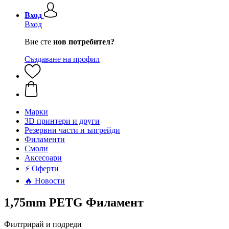
Вход
Вход
Вие сте
нов потребител?
Създаване на профил
Mарки
3D принтери и други
Резервни части и ъпгрейди
Филаменти
Смоли
Аксесоари
⚡ Оферти
🔥 Новости
1,75mm PETG Филамент
Филтрирай и подреди