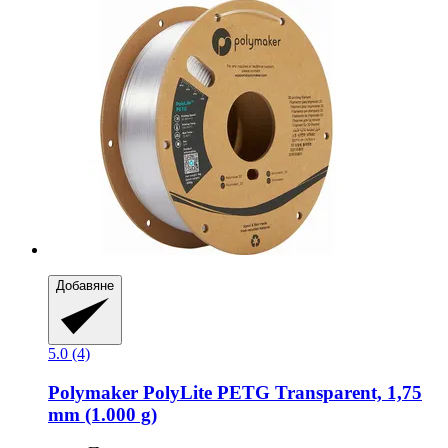
Добавяне
5.0 (4)
Polymaker
PolyLite PETG Transparent, 1,75
mm (1.000 g)