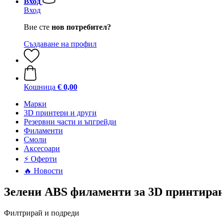
Вход
Вход
Вие сте
нов потребител?
Създаване на профил
Кошница
€ 0,00
Mарки
3D принтери и други
Резервни части и ъпгрейди
Филаменти
Смоли
Аксесоари
⚡ Оферти
🔥 Новости
Зелени ABS филаменти за 3D принтира
Филтрирай и подреди