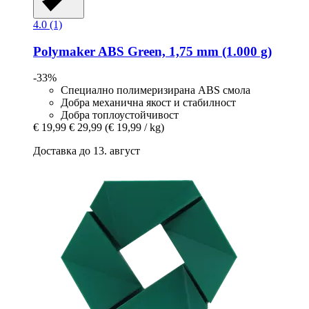
4.0 (1)
Polymaker
ABS Green, 1,75 mm (1.000 g)
-33%
Специално полимеризирана ABS смола
Добра механична якост и стабилност
Добра топлоустойчивост
€ 19,99
€ 29,99
(€ 19,99 / kg)
Доставка до 13. август