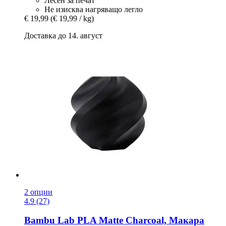
Лесен за печат
Не изисква нагряващо легло
€ 19,99
(€ 19,99 / kg)
Доставка до 14. август
2 опции
4.9 (27)
Bambu Lab
PLA Matte Charcoal, Макара