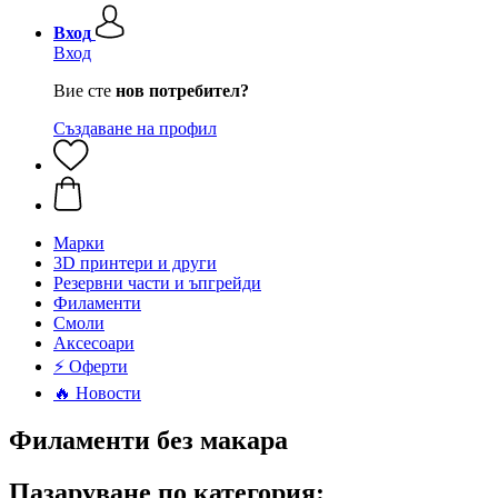
Вход
Вход
Вие сте
нов потребител?
Създаване на профил
Mарки
3D принтери и други
Резервни части и ъпгрейди
Филаменти
Смоли
Аксесоари
⚡ Оферти
🔥 Новости
Филаменти без макара
Пазаруване по категория: