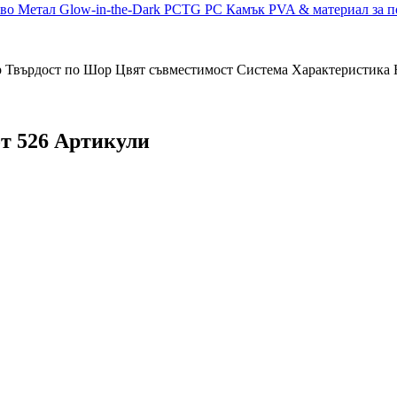
во
Метал
Glow-in-the-Dark
PCTG
PC
Камък
PVA & материал за 
р
Твърдост по Шор
Цвят
съвместимост
Система
Характеристика
от 526 Артикули