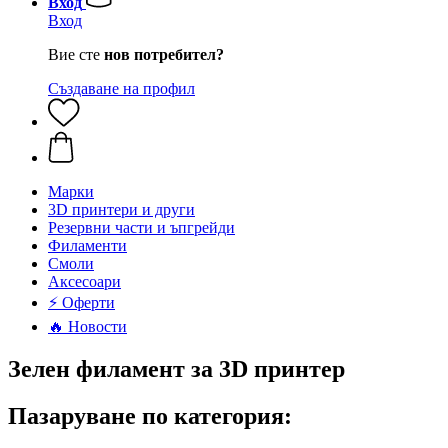
Вход
Вход
Вие сте
нов потребител?
Създаване на профил
Mарки
3D принтери и други
Резервни части и ъпгрейди
Филаменти
Смоли
Аксесоари
⚡ Оферти
🔥 Новости
Зелен филамент за 3D принтер
Пазаруване по категория: