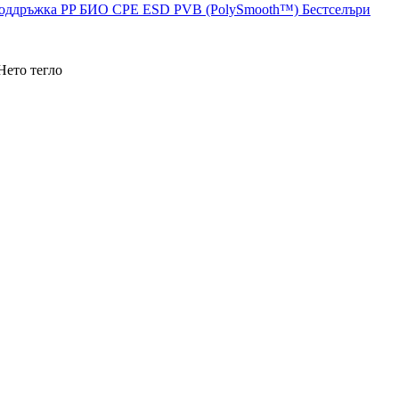
поддръжка
PP
БИО
CPE
ESD
PVB (PolySmooth™)
Бестселъри
Нето тегло