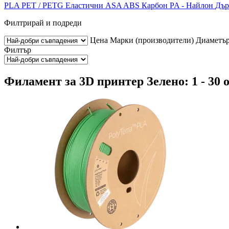
PLA
PET / PETG
Еластични
ASA
ABS
Карбон
PA - Найлон
Дър
Филтрирай и подреди
Цена
Марки (производители)
Диаметъ
Филтър
Филамент за 3D принтер Зелено: 1 - 30 