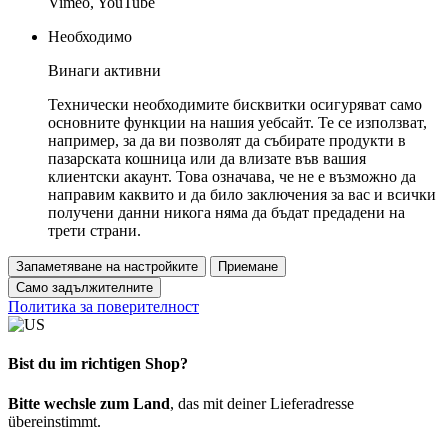
Vimeo, YouTube
Необходимо
Винаги активни
Технически необходимите бисквитки осигуряват само
основните функции на нашия уебсайт. Те се използват,
например, за да ви позволят да събирате продукти в
пазарската кошница или да влизате във вашия
клиентски акаунт. Това означава, че не е възможно да
направим каквито и да било заключения за вас и всички
получени данни никога няма да бъдат предадени на
трети страни.
Запаметяване на настройките
Приемане
Само задължителните
Политика за поверителност
Bist du im richtigen Shop?
Bitte wechsle zum Land
, das mit deiner Lieferadresse
übereinstimmt.