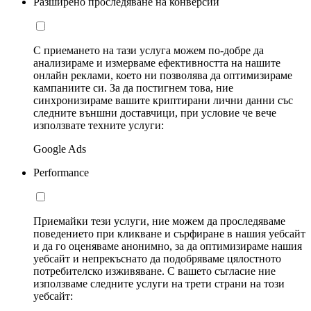
Разширено проследяване на конверсии
С приемането на тази услуга можем по-добре да
анализираме и измерваме ефективността на нашите
онлайн реклами, което ни позволява да оптимизираме
кампаниите си. За да постигнем това, ние
синхронизираме вашите криптирани лични данни със
следните външни доставчици, при условие че вече
използвате техните услуги:
Google Ads
Performance
Приемайки тези услуги, ние можем да проследяваме
поведението при кликване и сърфиране в нашия уебсайт
и да го оценяваме анонимно, за да оптимизираме нашия
уебсайт и непрекъснато да подобряваме цялостното
потребителско изживяване. С вашето съгласие ние
използваме следните услуги на трети страни на този
уебсайт: