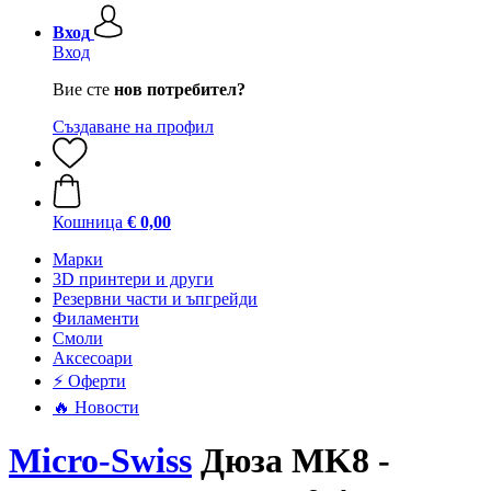
Вход
Вход
Вие сте
нов потребител?
Създаване на профил
Кошница
€ 0,00
Mарки
3D принтери и други
Резервни части и ъпгрейди
Филаменти
Смоли
Аксесоари
⚡ Оферти
🔥 Новости
Micro-Swiss
Дюза MK8 -