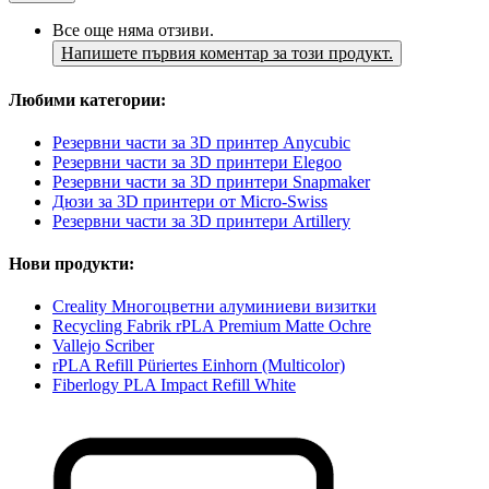
Все още няма отзиви.
Напишете първия коментар за този продукт.
Любими категории:
Резервни части за 3D принтер Anycubic
Резервни части за 3D принтери Elegoo
Резервни части за 3D принтери Snapmaker
Дюзи за 3D принтери от Micro-Swiss
Резервни части за 3D принтери Artillery
Нови продукти:
Creality Многоцветни алуминиеви визитки
Recycling Fabrik rPLA Premium Matte Ochre
Vallejo Scriber
rPLA Refill Püriertes Einhorn (Multicolor)
Fiberlogy PLA Impact Refill White