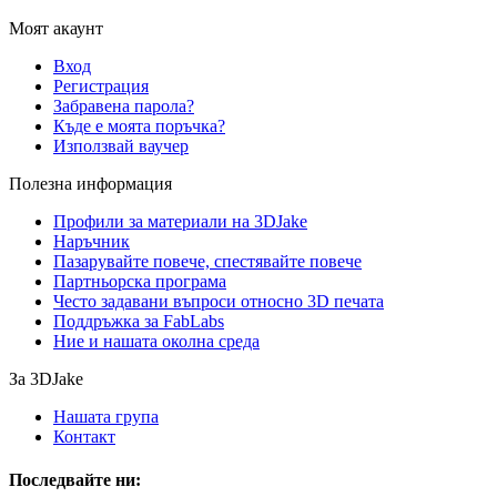
Моят акаунт
Вход
Регистрация
Забравена парола?
Къде е моята поръчка?
Използвай ваучер
Полезна информация
Профили за материали на 3DJake
Наръчник
Пазарувайте повече, спестявайте повече
Партньорска програма
Често задавани въпроси относно 3D печата
Поддръжка за FabLabs
Ние и нашата околна среда
За 3DJake
Нашата група
Контакт
Последвайте ни: