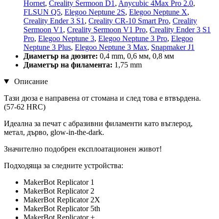
Hornet
,
Creality Sermoon D1
,
Anycubic 4Max Pro 2.0
,
FLSUN Q5
,
Elegoo Neptune 2S
,
Elegoo Neptune X
,
Creality Ender 3 S1
,
Creality CR-10 Smart Pro
,
Creality
Sermoon V1
,
Creality Sermoon V1 Pro
,
Creality Ender 3 S1
Pro
,
Elegoo Neptune 3
,
Elegoo Neptune 3 Pro
,
Elegoo
Neptune 3 Plus
,
Elegoo Neptune 3 Max
,
Snapmaker J1
Диаметър на дюзите:
0,4 mm, 0,6 мм, 0,8 мм
Диаметър на филамента:
1,75 mm
Описание
Тази дюза е направена от стомана и след това е втвърдена.
(57-62 HRC)
Идеална за печат с абразивни филаменти като въглерод,
метал, дърво, glow-in-the-dark.
Значително подобрен експлоатационен живот!
Подходяща за следните устройства:
MakerBot Replicator 1
MakerBot Replicator 2
MakerBot Replicator 2X
MakerBot Replicator 5th
MakerBot Replicator +