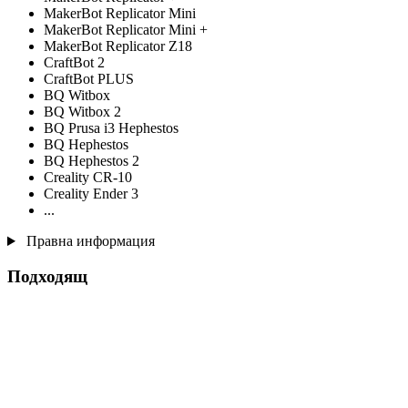
MakerBot Replicator Mini
MakerBot Replicator Mini +
MakerBot Replicator Z18
CraftBot 2
CraftBot PLUS
BQ Witbox
BQ Witbox 2
BQ Prusa i3 Hephestos
BQ Hephestos
BQ Hephestos 2
Creality CR-10
Creality Ender 3
...
Правна информация
Подходящ