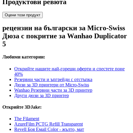
Продуктови ревюта
Оцени този продукт
рецензии на български за Micro-Swiss
Дюза с покритие за Wanhao Duplicator
5
Любими категории:
Открийте нашите най-горещи оферти и спестете поне
40%
Резервни части и ъпгрейди с отстъпка
Дюзи за 3D принтери от Micro-Swiss
Wanhao Резервни части за 3D принтер
Други дюзи за 3D принтер
Открийте 3DJake:
The Filament
AzureFilm PCTG Refill Transparent
Revell Боя Емаil Color - жълто, мат