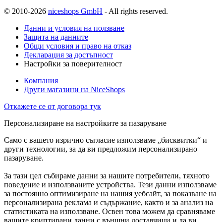
© 2010-2026
niceshops GmbH
- All rights reserved.
Данни и условия на ползване
Защита на данните
Общи условия и право на отказ
Декларация за достъпност
Настройки за поверителност
Компания
Други магазини на NiceShops
Откажете се от договора тук
Персонализиране на настройките за пазаруване
Само с вашето изрично съгласие използваме „бисквитки“ и
други технологии, за да ви предложим персонализирано
пазаруване.
За тази цел събираме данни за нашите потребители, тяхното
поведение и използваните устройства. Тези данни използваме
за постоянно оптимизиране на нашия уебсайт, за показване на
персонализирана реклама и съдържание, както и за анализ на
статистиката на използване. Освен това можем да сравняваме
вашите криптирани данни с външни доставчици и да ви