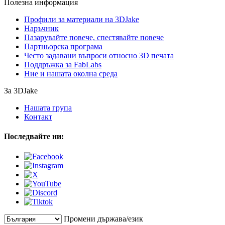
Полезна информация
Профили за материали на 3DJake
Наръчник
Пазарувайте повече, спестявайте повече
Партньорска програма
Често задавани въпроси относно 3D печата
Поддръжка за FabLabs
Ние и нашата околна среда
За 3DJake
Нашата група
Контакт
Последвайте ни:
Промени държава/език