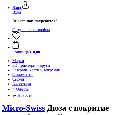
Вход
Вход
Вие сте
нов потребител?
Създаване на профил
Кошница
€ 0,00
Mарки
3D принтери и други
Резервни части и ъпгрейди
Филаменти
Смоли
Аксесоари
⚡ Оферти
🔥 Новости
Micro-Swiss
Дюза с покритие