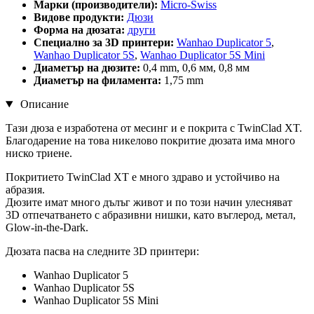
Марки (производители):
Micro-Swiss
Видове продукти:
Дюзи
Форма на дюзата:
други
Специално за 3D принтери:
Wanhao Duplicator 5
,
Wanhao Duplicator 5S
,
Wanhao Duplicator 5S Mini
Диаметър на дюзите:
0,4 mm, 0,6 мм, 0,8 мм
Диаметър на филамента:
1,75 mm
Описание
Тази дюза е изработена от месинг и е покрита с TwinClad XT.
Благодарение на това никелово покритие дюзата има много
ниско триене.
Покритието TwinClad XT е много здраво и устойчиво на
абразия.
Дюзите имат много дълъг живот и по този начин улесняват
3D отпечатването с абразивни нишки, като въглерод, метал,
Glow-in-the-Dark.
Дюзата пасва на следните 3D принтери:
Wanhao Duplicator 5
Wanhao Duplicator 5S
Wanhao Duplicator 5S Mini