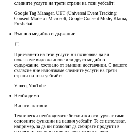
следните услуги на трети страни на този уебсайт:
Google Tag Manager, UET (Universal Event Tracking)
Consent Mode от Microsoft, Google Consent Mode, Klarna,
Freshchat
Външно медийно съдържание
Приемането на тези услуги ни позволява да ви
показваме видеоклипове или друго медийно
съдържание, хоствано от външни доставчици. С вашето
съгласие ние използваме следните услуги на трети
страни на този уебсайт:
Vimeo, YouTube
Необходимо
Винаги активни
Технически необходимите бисквитки осигуряват само
основните функции на нашия уебсайт. Те се използват,
например, за да ви позволят да събирате продукти в
пазарската кошница или да влизате във вашия