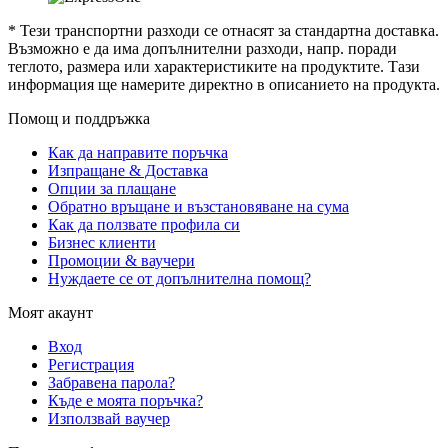
* Тези транспортни разходи се отнасят за стандартна доставка.
Възможно е да има допълнителни разходи, напр. поради
теглото, размера или характеристиките на продуктите. Тази
информация ще намерите директно в описанието на продукта.
Помощ и поддръжка
Как да направите поръчка
Изпращане & Доставка
Опции за плащане
Обратно връщане и възстановяване на сума
Как да ползвате профила си
Бизнес клиенти
Промоции & ваучери
Нуждаете се от допълнителна помощ?
Моят акаунт
Вход
Регистрация
Забравена парола?
Къде е моята поръчка?
Използвай ваучер