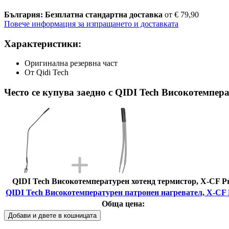
България: Безплатна стандартна доставка
от € 79,90
Повече информация за изпращането и доставката
Характеристики:
Оригинална резервна част
От Qidi Tech
Често се купува заедно с QIDI Tech Високотемпер
QIDI Tech Високотемпературен хотенд термистор, X-CF P
QIDI Tech Високотемпературен патронен нагревател, X-CF 
Обща цена:
Добави и двете в кошницата