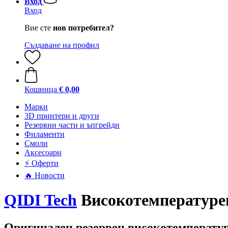
Вход
Вход
Вие сте
нов потребител?
Създаване на профил
Кошница
€ 0,00
Mарки
3D принтери и други
Резервни части и ъпгрейди
Филаменти
Смоли
Аксесоари
⚡ Оферти
🔥 Новости
QIDI Tech
Високотемпературен
Оригинален резервен високотемпературе