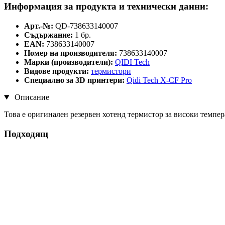
Информация за продукта и технически данни:
Арт.-№:
QD-738633140007
Съдържание:
1 бр.
EAN:
738633140007
Номер на производителя:
738633140007
Марки (производители):
QIDI Tech
Видове продукти:
термистори
Специално за 3D принтери:
Qidi Tech X-CF Pro
Описание
Това е оригинален резервен хотенд термистор за високи темпер
Подходящ