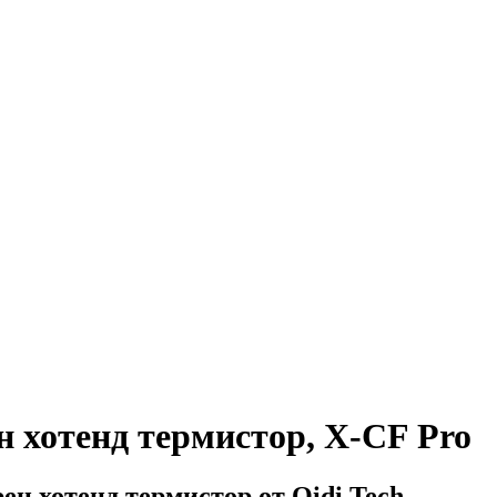
 хотенд термистор, X-CF Pro
н хотенд термистор от Qidi Tech