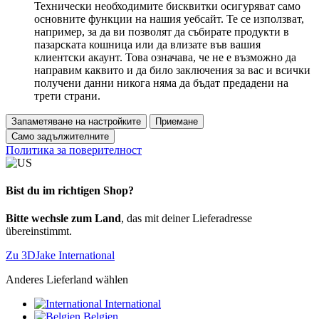
Технически необходимите бисквитки осигуряват само
основните функции на нашия уебсайт. Те се използват,
например, за да ви позволят да събирате продукти в
пазарската кошница или да влизате във вашия
клиентски акаунт. Това означава, че не е възможно да
направим каквито и да било заключения за вас и всички
получени данни никога няма да бъдат предадени на
трети страни.
Запаметяване на настройките
Приемане
Само задължителните
Политика за поверителност
Bist du im richtigen Shop?
Bitte wechsle zum Land
, das mit deiner Lieferadresse
übereinstimmt.
Zu 3DJake International
Anderes Lieferland wählen
International
Belgien