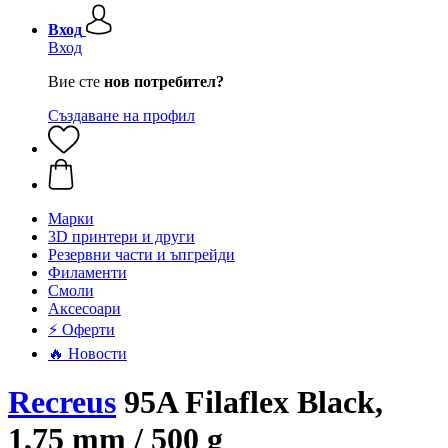
Вход
Вход
Вие сте
нов потребител?
Създаване на профил
Mарки
3D принтери и други
Резервни части и ъпгрейди
Филаменти
Смоли
Аксесоари
⚡ Оферти
🔥 Новости
Recreus
95A Filaflex Black,
1,75 mm / 500 g