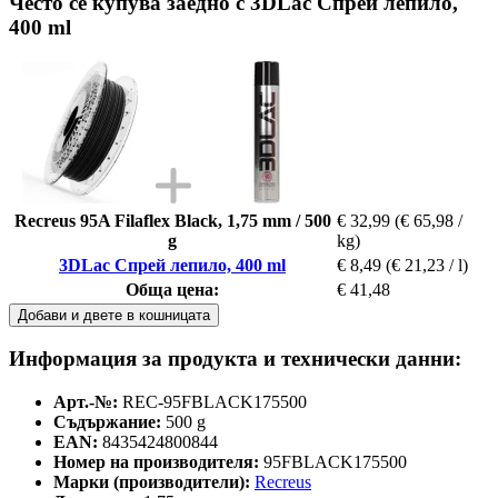
Често се купува заедно с 3DLac Спрей лепило,
400 ml
Recreus 95A Filaflex Black, 1,75 mm / 500
€ 32,99
(€ 65,98 /
g
kg)
3DLac Спрей лепило, 400 ml
€ 8,49
(€ 21,23 / l)
Обща цена:
€ 41,48
Добави и двете в кошницата
Информация за продукта и технически данни:
Арт.-№:
REC-95FBLACK175500
Съдържание:
500 g
EAN:
8435424800844
Номер на производителя:
95FBLACK175500
Марки (производители):
Recreus