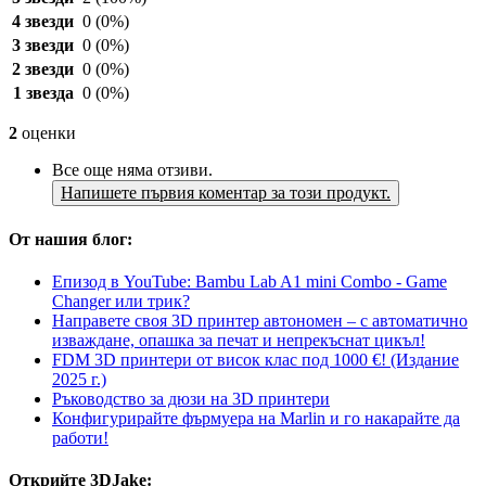
4 звезди
0
(0%)
3 звезди
0
(0%)
2 звезди
0
(0%)
1 звезда
0
(0%)
2
оценки
Все още няма отзиви.
Напишете първия коментар за този продукт.
От нашия блог:
Епизод в YouTube: Bambu Lab A1 mini Combo - Game
Changer или трик?
Направете своя 3D принтер автономен – с автоматично
изваждане, опашка за печат и непрекъснат цикъл!
FDM 3D принтери от висок клас под 1000 €! (Издание
2025 г.)
Ръководство за дюзи на 3D принтери
Конфигурирайте фърмуера на Marlin и го накарайте да
работи!
Открийте 3DJake: