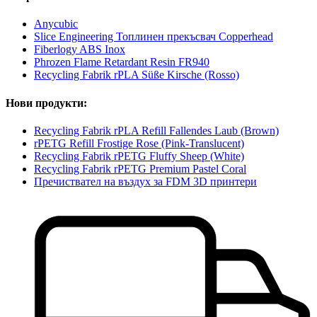
Anycubic
Slice Engineering Топлинен прекъсвач Copperhead
Fiberlogy ABS Inox
Phrozen Flame Retardant Resin FR940
Recycling Fabrik rPLA Süße Kirsche (Rosso)
Нови продукти:
Recycling Fabrik rPLA Refill Fallendes Laub (Brown)
rPETG Refill Frostige Rose (Pink-Translucent)
Recycling Fabrik rPETG Fluffy Sheep (White)
Recycling Fabrik rPETG Premium Pastel Coral
Пречиствател на въздух за FDM 3D принтери