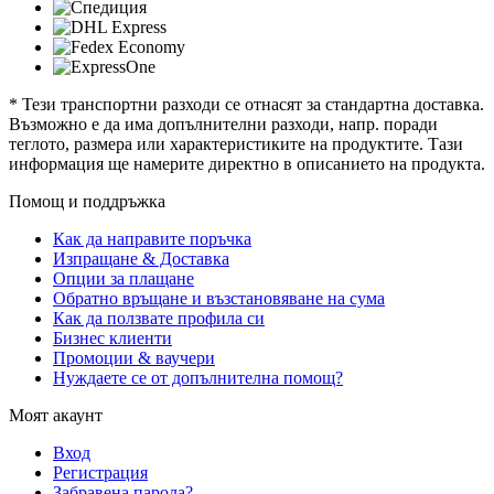
* Тези транспортни разходи се отнасят за стандартна доставка.
Възможно е да има допълнителни разходи, напр. поради
теглото, размера или характеристиките на продуктите. Тази
информация ще намерите директно в описанието на продукта.
Помощ и поддръжка
Как да направите поръчка
Изпращане & Доставка
Опции за плащане
Обратно връщане и възстановяване на сума
Как да ползвате профила си
Бизнес клиенти
Промоции & ваучери
Нуждаете се от допълнителна помощ?
Моят акаунт
Вход
Регистрация
Забравена парола?