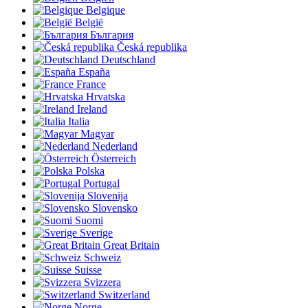
Belgique
België
България
Česká republika
Deutschland
España
France
Hrvatska
Ireland
Italia
Magyar
Nederland
Österreich
Polska
Portugal
Slovenija
Slovensko
Suomi
Sverige
Great Britain
Schweiz
Suisse
Svizzera
Switzerland
Norge