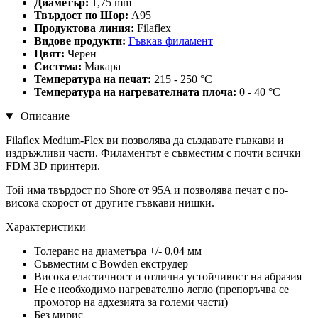
Диаметър:
1,75 mm
Твърдост по Шор:
A95
Продуктова линия:
Filaflex
Видове продукти:
Гъвкав филамент
Цвят:
Черен
Система:
Макара
Температура на печат:
215 - 250 °C
Температура на нагревателната плоча:
0 - 40 °C
Описание
Filaflex Medium-Flex ви позволява да създавате гъвкави и
издръжливи части. Филаментът е съвместим с почти всички
FDM 3D принтери.
Той има твърдост по Shore от 95A и позволява печат с по-
висока скорост от другите гъвкави нишки.
Характеристики
Толеранс на диаметъра +/- 0,04 мм
Съвместим с Bowden екструдер
Висока еластичност и отлична устойчивост на абразия
Не е необходимо нагревателно легло (препоръчва се
промотор на адхезията за големи части)
Без мирис