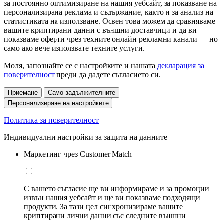
за постоянно оптимизиране на нашия уебсайт, за показване на
персонализирана реклама и съдържание, както и за анализ на
статистиката на използване. Освен това можем да сравняваме
вашите криптирани данни с външни доставчици и да ви
показваме оферти чрез техните онлайн рекламни канали — но
само ако вече използвате техните услуги.
Моля, запознайте се с настройките и нашата
декларация за
поверителност
преди да дадете съгласието си.
Приемане
Само задължителните
Персонализиране на настройките
Политика за поверителност
Индивидуални настройки за защита на данните
Маркетинг чрез Customer Match
С вашето съгласие ще ви информираме и за промоции
извън нашия уебсайт и ще ви показваме подходящи
продукти. За тази цел синхронизираме вашите
криптирани лични данни със следните външни