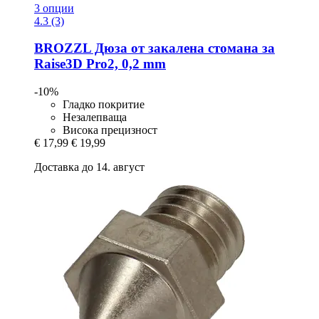
3 опции
4.3 (3)
BROZZL
Дюза от закалена стомана за
Raise3D Pro2, 0,2 mm
-10%
Гладко покритие
Незалепваща
Висока прецизност
€ 17,99
€ 19,99
Доставка до 14. август