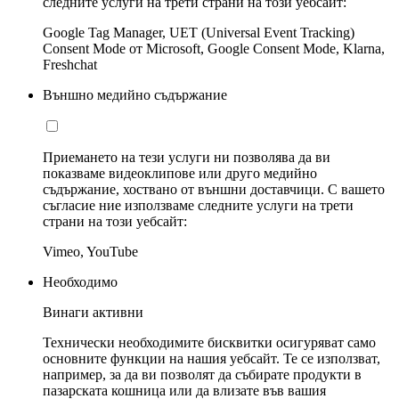
следните услуги на трети страни на този уебсайт:
Google Tag Manager, UET (Universal Event Tracking)
Consent Mode от Microsoft, Google Consent Mode, Klarna,
Freshchat
Външно медийно съдържание
Приемането на тези услуги ни позволява да ви
показваме видеоклипове или друго медийно
съдържание, хоствано от външни доставчици. С вашето
съгласие ние използваме следните услуги на трети
страни на този уебсайт:
Vimeo, YouTube
Необходимо
Винаги активни
Технически необходимите бисквитки осигуряват само
основните функции на нашия уебсайт. Те се използват,
например, за да ви позволят да събирате продукти в
пазарската кошница или да влизате във вашия