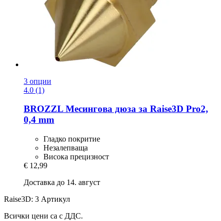
3 опции
4.0 (1)
BROZZL
Месингова дюза за Raise3D Pro2,
0,4 mm
Гладко покритие
Незалепваща
Висока прецизност
€ 12,99
Доставка до 14. август
Raise3D: 3 Артикул
Всички цени са с ДДС.