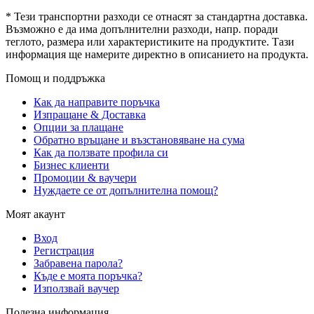
* Тези транспортни разходи се отнасят за стандартна доставка.
Възможно е да има допълнителни разходи, напр. поради
теглото, размера или характеристиките на продуктите. Тази
информация ще намерите директно в описанието на продукта.
Помощ и поддръжка
Как да направите поръчка
Изпращане & Доставка
Опции за плащане
Обратно връщане и възстановяване на сума
Как да ползвате профила си
Бизнес клиенти
Промоции & ваучери
Нуждаете се от допълнителна помощ?
Моят акаунт
Вход
Регистрация
Забравена парола?
Къде е моята поръчка?
Използвай ваучер
Полезна информация