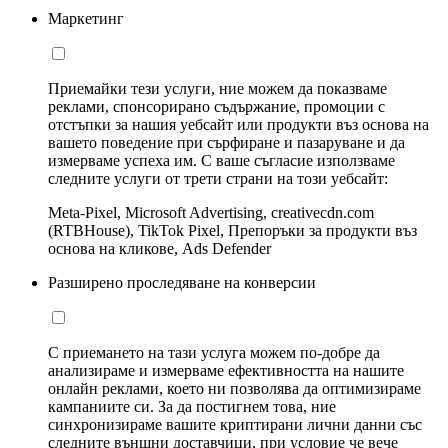
Маркетинг
Приемайки тези услуги, ние можем да показваме
реклами, спонсорирано съдържание, промоции с
отстъпки за нашия уебсайт или продукти въз основа на
вашето поведение при сърфиране и пазаруване и да
измерваме успеха им. С ваше съгласие използваме
следните услуги от трети страни на този уебсайт:
Meta-Pixel, Microsoft Advertising, creativecdn.com
(RTBHouse), TikTok Pixel, Препоръки за продукти въз
основа на кликове, Ads Defender
Разширено проследяване на конверсии
С приемането на тази услуга можем по-добре да
анализираме и измерваме ефективността на нашите
онлайн реклами, което ни позволява да оптимизираме
кампаниите си. За да постигнем това, ние
синхронизираме вашите криптирани лични данни със
следните външни доставчици, при условие че вече