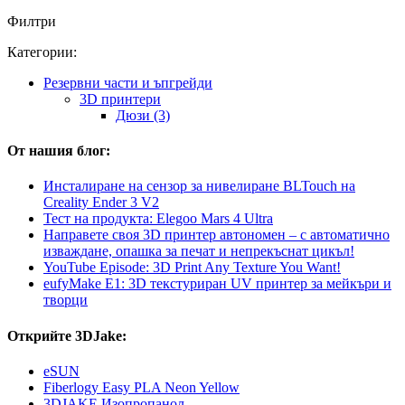
Филтри
Категории:
Резервни части и ъпгрейди
3D принтери
Дюзи (3)
От нашия блог:
Инсталиране на сензор за нивелиране BLTouch на
Creality Ender 3 V2
Тест на продукта: Elegoo Mars 4 Ultra
Направете своя 3D принтер автономен – с автоматично
изваждане, опашка за печат и непрекъснат цикъл!
YouTube Episode: 3D Print Any Texture You Want!
eufyMake E1: 3D текстуриран UV принтер за мейкъри и
творци
Открийте 3DJake:
eSUN
Fiberlogy Easy PLA Neon Yellow
3DJAKE Изопропанол