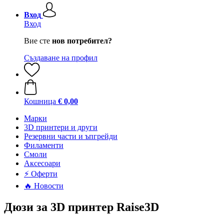
Вход
Вход
Вие сте
нов потребител?
Създаване на профил
Кошница
€ 0,00
Mарки
3D принтери и други
Резервни части и ъпгрейди
Филаменти
Смоли
Аксесоари
⚡ Оферти
🔥 Новости
Дюзи за 3D принтер Raise3D