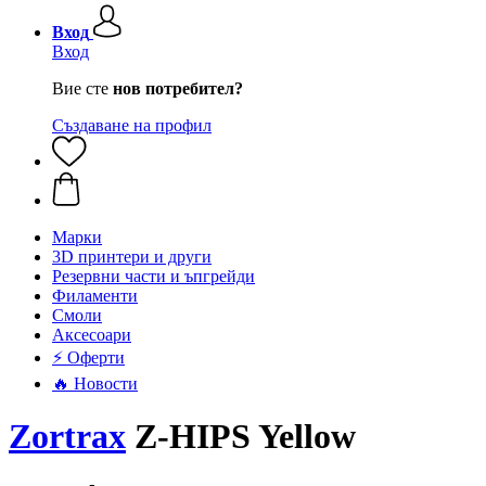
Вход
Вход
Вие сте
нов потребител?
Създаване на профил
Mарки
3D принтери и други
Резервни части и ъпгрейди
Филаменти
Смоли
Аксесоари
⚡ Оферти
🔥 Новости
Zortrax
Z-HIPS Yellow