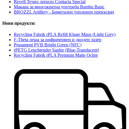
Revell Течно лепило Contacta Special
Макара за многократна употреба Bambu Basic
BROZZL Artillery - Биметален топлинен прекъсвач
Нови продукти:
Recycling Fabrik rPLA Refill Kluge Maus (Light Grey)
F-Theta леща за инфрачервен и диоден лазер
Prusament PVB Bright Green (NFC)
rPETG Leuchtender Saphir (Blue-Translucent)
Recycling Fabrik rPLA Premium Matte Ochre