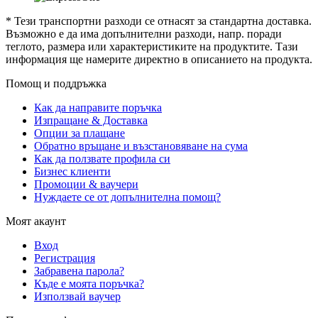
* Тези транспортни разходи се отнасят за стандартна доставка.
Възможно е да има допълнителни разходи, напр. поради
теглото, размера или характеристиките на продуктите. Тази
информация ще намерите директно в описанието на продукта.
Помощ и поддръжка
Как да направите поръчка
Изпращане & Доставка
Опции за плащане
Обратно връщане и възстановяване на сума
Как да ползвате профила си
Бизнес клиенти
Промоции & ваучери
Нуждаете се от допълнителна помощ?
Моят акаунт
Вход
Регистрация
Забравена парола?
Къде е моята поръчка?
Използвай ваучер