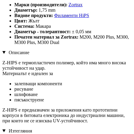
Марки (производители):
Zortrax
Диаметър:
1,75 mm
Видове продукти:
Филаменти HiPS
Цвят:
Жълт
Система:
Макара
Диаметър - толерантност:
± 0,05 мм
Печатен материал за Zortrax:
M200, M200 Plus, M300,
M300 Plus, M300 Dual
Описание
Z-HIPS е термопластичен полимер, който има много висока
устойчивост на удар.
Материалът е идеален за
залепващи компоненти
рисуване
шлифоване
пясъкоструене
Z-HIPS е предназначен за приложения като прототипни
корпуси в битовата електроника до индустриални машини,
при които не се изисква UV-устойчивост.
Изтегляния