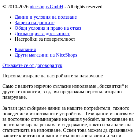
© 2010-2026
niceshops GmbH
- All rights reserved.
Данни и условия на ползване
Защита на данните
Общи условия и право на отказ
Декларация за достъпност
Настройки за поверителност
Компания
Други магазини на NiceShops
Откажете се от договора тук
Персонализиране на настройките за пазаруване
Само с вашето изрично съгласие използваме „бисквитки“ и
други технологии, за да ви предложим персонализирано
пазаруване.
За тази цел събираме данни за нашите потребители, тяхното
поведение и използваните устройства. Тези данни използваме
за постоянно оптимизиране на нашия уебсайт, за показване на
персонализирана реклама и съдържание, както и за анализ на
статистиката на използване. Освен това можем да сравняваме
вашите криптирани данни с външни доставчици и да ви