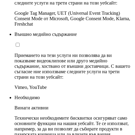
следните услуги на трети страни на този уебсайт:
Google Tag Manager, UET (Universal Event Tracking)
Consent Mode от Microsoft, Google Consent Mode, Klarna,
Freshchat
Външно медийно съдържание
Приемането на тези услуги ни позволява да ви
показваме видеоклипове или друго медийно
съдържание, хоствано от външни доставчици. С вашето
съгласие ние използваме следните услуги на трети
страни на този уебсайт:
Vimeo, YouTube
Необходимо
Винаги активни
Технически необходимите бисквитки осигуряват само
основните функции на нашия уебсайт. Те се използват,
например, за да ви позволят да събирате продукти в
пазарската кошница или да влизате във вашия