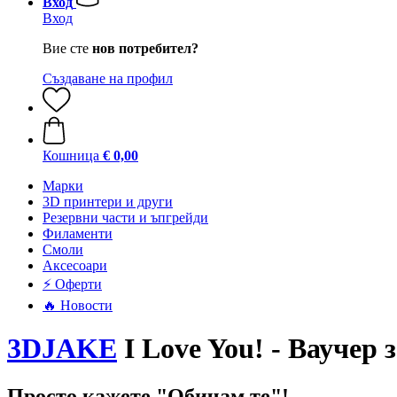
Вход
Вход
Вие сте
нов потребител?
Създаване на профил
Кошница
€ 0,00
Mарки
3D принтери и други
Резервни части и ъпгрейди
Филаменти
Смоли
Аксесоари
⚡ Оферти
🔥 Новости
3DJAKE
I Love You! - Ваучер з
Просто кажете "Обичам те"!