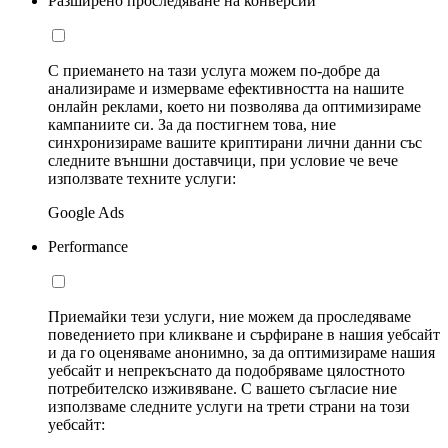
Разширено проследяване на конверсии
С приемането на тази услуга можем по-добре да
анализираме и измерваме ефективността на нашите
онлайн реклами, което ни позволява да оптимизираме
кампаниите си. За да постигнем това, ние
синхронизираме вашите криптирани лични данни със
следните външни доставчици, при условие че вече
използвате техните услуги:
Google Ads
Performance
Приемайки тези услуги, ние можем да проследяваме
поведението при кликване и сърфиране в нашия уебсайт
и да го оценяваме анонимно, за да оптимизираме нашия
уебсайт и непрекъснато да подобряваме цялостното
потребителско изживяване. С вашето съгласие ние
използваме следните услуги на трети страни на този
уебсайт: