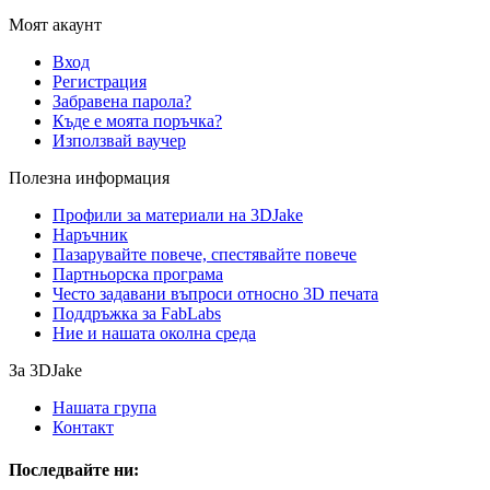
Моят акаунт
Вход
Регистрация
Забравена парола?
Къде е моята поръчка?
Използвай ваучер
Полезна информация
Профили за материали на 3DJake
Наръчник
Пазарувайте повече, спестявайте повече
Партньорска програма
Често задавани въпроси относно 3D печата
Поддръжка за FabLabs
Ние и нашата околна среда
За 3DJake
Нашата група
Контакт
Последвайте ни: