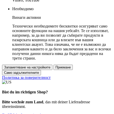
Vimeo, YouTube
Необходимо
Винаги активни
Технически необходимите бисквитки осигуряват само
основните функции на нашия уебсайт. Те се използват,
например, за да ви позволят да събирате продукти в
пазарската кошница или да влизате във вашия
клиентски акаунт. Това означава, че не е възможно да
направим каквито и да било заключения за вас и всички
получени данни никога няма да бъдат предадени на
трети страни.
Запаметяване на настройките
Приемане
Само задължителните
Политика за поверителност
Bist du im richtigen Shop?
Bitte wechsle zum Land
, das mit deiner Lieferadresse
übereinstimmt.