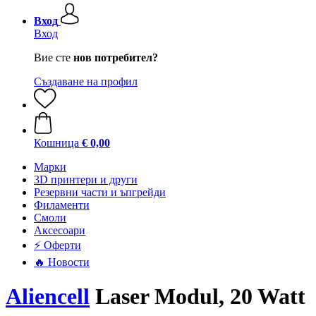
Вход
Вход
Вие сте
нов потребител?
Създаване на профил
Кошница
€ 0,00
Mарки
3D принтери и други
Резервни части и ъпгрейди
Филаменти
Смоли
Аксесоари
⚡ Оферти
🔥 Новости
Aliencell
Laser Modul, 20 Watt