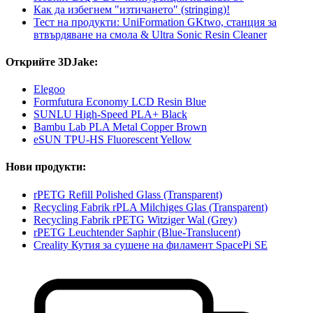
Как да избегнем "изтичането" (stringing)!
Тест на продукти: UniFormation GKtwo, станция за
втвърдяване на смола & Ultra Sonic Resin Cleaner
Открийте 3DJake:
Elegoo
Formfutura Economy LCD Resin Blue
SUNLU High-Speed PLA+ Black
Bambu Lab PLA Metal Copper Brown
eSUN TPU-HS Fluorescent Yellow
Нови продукти:
rPETG Refill Polished Glass (Transparent)
Recycling Fabrik rPLA Milchiges Glas (Transparent)
Recycling Fabrik rPETG Witziger Wal (Grey)
rPETG Leuchtender Saphir (Blue-Translucent)
Creality Кутия за сушене на филамент SpacePi SE