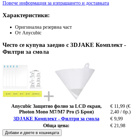
Повече информация за изпращането и доставката
Характеристики:
Оригинална резервна част
От Anycubic
Често се купува заедно с 3DJAKE Комплект -
Филтри за смола
Anycubic Защитно фолио за LCD екран,
€ 11,99
(€
Photon Mono M7/M7 Pro (5 Броя)
2,40 / бр.)
3DJAKE Комплект - Филтри за смола
€ 9,99
Обща цена:
€ 21,98
Добави и двете в кошницата