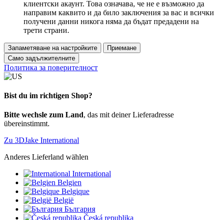
клиентски акаунт. Това означава, че не е възможно да
направим каквито и да било заключения за вас и всички
получени данни никога няма да бъдат предадени на
трети страни.
Запаметяване на настройките
Приемане
Само задължителните
Политика за поверителност
Bist du im richtigen Shop?
Bitte wechsle zum Land
, das mit deiner Lieferadresse
übereinstimmt.
Zu 3DJake International
Anderes Lieferland wählen
International
Belgien
Belgique
België
България
Česká republika