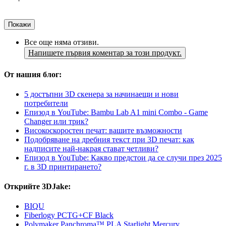
Покажи
Все още няма отзиви.
Напишете първия коментар за този продукт.
От нашия блог:
5 достъпни 3D скенера за начинаещи и нови
потребители
Епизод в YouTube: Bambu Lab A1 mini Combo - Game
Changer или трик?
Високоскоростен печат: вашите възможности
Подобряване на дребния текст при 3D печат: как
надписите най-накрая стават четливи?
Епизод в YouTube: Какво предстои да се случи през 2025
г. в 3D принтирането?
Открийте 3DJake:
BIQU
Fiberlogy PCTG+CF Black
Polymaker Panchroma™ PLA Starlight Mercury