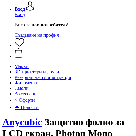
Вход
Вход
Вие сте
нов потребител?
Създаване на профил
Mарки
3D принтери и други
Резервни части и ъпгрейди
Филаменти
Смоли
Аксесоари
⚡ Оферти
🔥 Новости
Anycubic
Защитно фолио за
LCD екран, Photon Mono