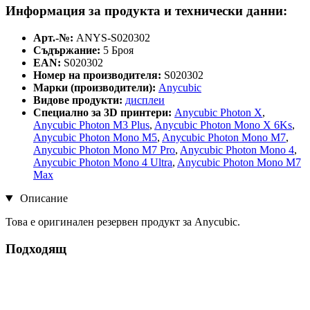
Информация за продукта и технически данни:
Арт.-№:
ANYS-S020302
Съдържание:
5 Броя
EAN:
S020302
Номер на производителя:
S020302
Марки (производители):
Anycubic
Видове продукти:
дисплеи
Специално за 3D принтери:
Anycubic Photon X
,
Anycubic Photon M3 Plus
,
Anycubic Photon Mono X 6Ks
,
Anycubic Photon Mono M5
,
Anycubic Photon Mono M7
,
Anycubic Photon Mono M7 Pro
,
Anycubic Photon Mono 4
,
Anycubic Photon Mono 4 Ultra
,
Anycubic Photon Mono M7
Max
Описание
Това е оригинален резервен продукт за Anycubic.
Подходящ