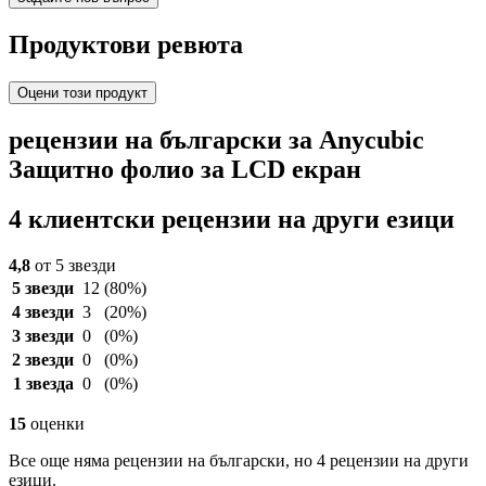
Продуктови ревюта
Оцени този продукт
рецензии на български за Anycubic
Защитно фолио за LCD екран
4 клиентски рецензии на други езици
4,8
от 5 звезди
5 звезди
12
(80%)
4 звезди
3
(20%)
3 звезди
0
(0%)
2 звезди
0
(0%)
1 звезда
0
(0%)
15
оценки
Все още няма рецензии на български, но 4 рецензии на други
езици.