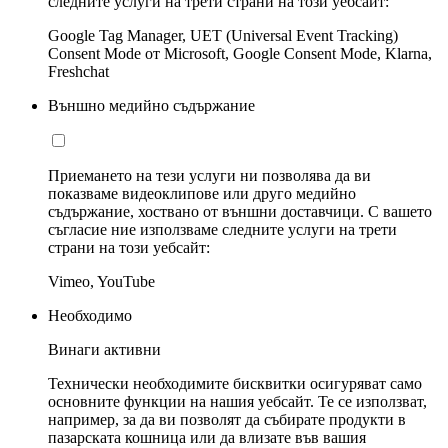
следните услуги на трети страни на този уебсайт:
Google Tag Manager, UET (Universal Event Tracking)
Consent Mode от Microsoft, Google Consent Mode, Klarna,
Freshchat
Външно медийно съдържание
Приемането на тези услуги ни позволява да ви
показваме видеоклипове или друго медийно
съдържание, хоствано от външни доставчици. С вашето
съгласие ние използваме следните услуги на трети
страни на този уебсайт:
Vimeo, YouTube
Необходимо
Винаги активни
Технически необходимите бисквитки осигуряват само
основните функции на нашия уебсайт. Те се използват,
например, за да ви позволят да събирате продукти в
пазарската кошница или да влизате във вашия