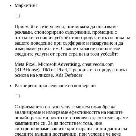
Маркетинг
Приемайки тези услуги, ние можем да показваме
реклами, спонсорирано съдържание, промоции с
отстъпки за нашия уебсайт или продукти въз основа на
вашето поведение при сърфиране и пазаруване и да
измерваме успеха им. С ваше съгласие използваме
следните услуги от трети страни на този уебсайт:
Meta-Pixel, Microsoft Advertising, creativecdn.com
(RTBHouse), TikTok Pixel, Препоръки за продукти въз
основа на кликове, Ads Defender
Разширено проследяване на конверсии
С приемането на тази услуга можем по-добре да
анализираме и измерваме ефективността на нашите
онлайн реклами, което ни позволява да оптимизираме
кампаниите си. За да постигнем това, ние
синхронизираме вашите криптирани лични данни със
следните външни доставчици, при условие че вече