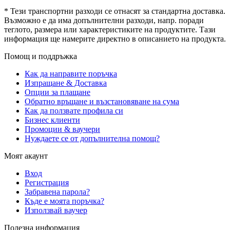
* Тези транспортни разходи се отнасят за стандартна доставка.
Възможно е да има допълнителни разходи, напр. поради
теглото, размера или характеристиките на продуктите. Тази
информация ще намерите директно в описанието на продукта.
Помощ и поддръжка
Как да направите поръчка
Изпращане & Доставка
Опции за плащане
Обратно връщане и възстановяване на сума
Как да ползвате профила си
Бизнес клиенти
Промоции & ваучери
Нуждаете се от допълнителна помощ?
Моят акаунт
Вход
Регистрация
Забравена парола?
Къде е моята поръчка?
Използвай ваучер
Полезна информация