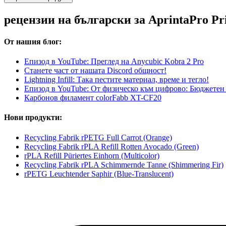
рецензии на български за AprintaPro P
От нашия блог:
Епизод в YouTube: Преглед на Anycubic Kobra 2 Pro
Станете част от нашата Discord общност!
Lightning Infill: Така пестите материал, време и тегло!
Епизод в YouTube: От физическо към цифрово: Бюджетен 3
Карбонов филамент colorFabb XT-CF20
Нови продукти:
Recycling Fabrik rPETG Full Carrot (Orange)
Recycling Fabrik rPLA Refill Rotten Avocado (Green)
rPLA Refill Püriertes Einhorn (Multicolor)
Recycling Fabrik rPLA Schimmernde Tanne (Shimmering Fir)
rPETG Leuchtender Saphir (Blue-Translucent)