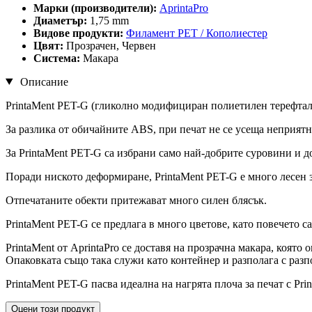
Марки (производители):
AprintaPro
Диаметър:
1,75 mm
Видове продукти:
Филамент PET / Кополиестер
Цвят:
Прозрачен, Червен
Система:
Макара
Описание
PrintaMent PET-G (гликолно модифициран полиетилен терефтала
За разлика от обичайните ABS, при печат не се усеща неприят
За PrintaMent PET-G са избрани само най-добрите суровини и д
Поради ниското деформиране, PrintaMent PET-G е много лесен з
Отпечатаните обекти притежават много силен блясък.
PrintaMent PET-G се предлага в много цветове, като повечето с
PrintaMent от AprintaPro се доставя на прозрачна макара, която
Опаковката също така служи като контейнер и разполага с разп
PrintaMent PET-G пасва идеална на нагрята плоча за печат с Prin
Оцени този продукт