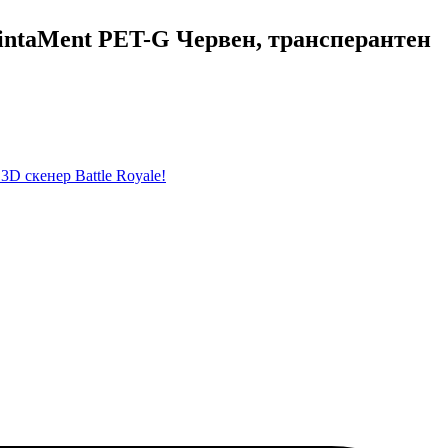
rintaMent PET-G Червен, трансперантен
D скенер Battle Royale!