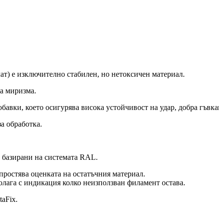
т) е изключително стабилен, но нетоксичен материал.
на миризма.
обавки, което осигурява висока устойчивост на удар, добра гъвка
а обработка.
а базирани на системата RAL.
 опростява оценката на остатъчния материал.
олага с индикация колко неизползван филамент остава.
taFix.