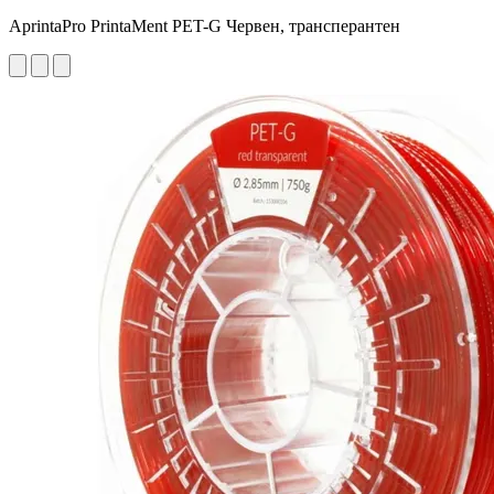
AprintaPro PrintaMent PET-G Червен, трансперантен