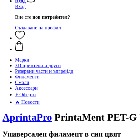
Вход
Вход
Вие сте
нов потребител?
Създаване на профил
Mарки
3D принтери и други
Резервни части и ъпгрейди
Филаменти
Смоли
Аксесоари
⚡ Оферти
🔥 Новости
AprintaPro
PrintaMent PET-G 
Универсален филамент в син цвят