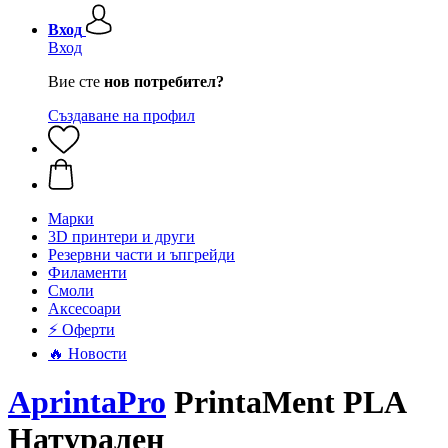
Вход
Вход
Вие сте
нов потребител?
Създаване на профил
Mарки
3D принтери и други
Резервни части и ъпгрейди
Филаменти
Смоли
Аксесоари
⚡ Оферти
🔥 Новости
AprintaPro
PrintaMent PLA
Натурален