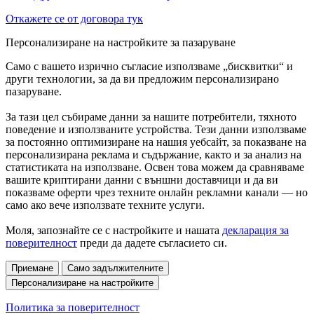
Откажете се от договора тук
Персонализиране на настройките за пазаруване
Само с вашето изрично съгласие използваме „бисквитки“ и
други технологии, за да ви предложим персонализирано
пазаруване.
За тази цел събираме данни за нашите потребители, тяхното
поведение и използваните устройства. Тези данни използваме
за постоянно оптимизиране на нашия уебсайт, за показване на
персонализирана реклама и съдържание, както и за анализ на
статистиката на използване. Освен това можем да сравняваме
вашите криптирани данни с външни доставчици и да ви
показваме оферти чрез техните онлайн рекламни канали — но
само ако вече използвате техните услуги.
Моля, запознайте се с настройките и нашата
декларация за
поверителност
преди да дадете съгласието си.
Приемане
Само задължителните
Персонализиране на настройките
Политика за поверителност