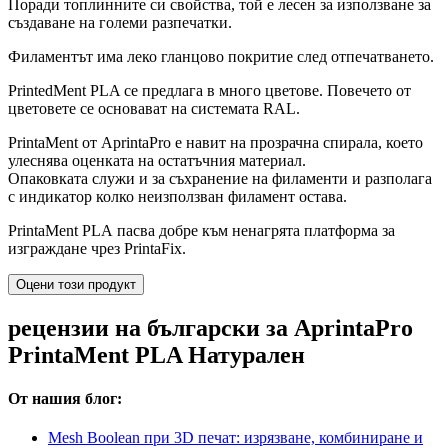
Поради топлинните си свойства, той е лесен за използване за
създаване на големи разпечатки.
Филаментът има леко гланцово покритие след отпечатването.
PrintedMent PLA се предлага в много цветове. Повечето от
цветовете се основават на системата RAL.
PrintaMent от AprintaPro е навит на прозрачна спирала, което
улеснява оценката на остатъчния материал.
Опаковката служи и за съхранение на филаменти и разполага
с индикатор колко неизползван филамент остава.
PrintaMent PLA
пасва добре към ненагрята платформа за
изграждане чрез PrintaFix.
Оцени този продукт
рецензии на български за AprintaPro
PrintaMent PLA Натурален
От нашия блог:
Mesh Boolean при 3D печат: изрязване, комбиниране и