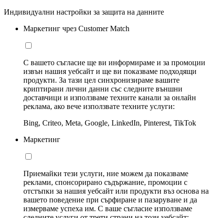
Индивидуални настройки за защита на данните
Маркетинг чрез Customer Match
С вашето съгласие ще ви информираме и за промоции
извън нашия уебсайт и ще ви показваме подходящи
продукти. За тази цел синхронизираме вашите
криптирани лични данни със следните външни
доставчици и използваме техните канали за онлайн
реклама, ако вече използвате техните услуги:
Bing, Criteo, Meta, Google, LinkedIn, Pinterest, TikTok
Маркетинг
Приемайки тези услуги, ние можем да показваме
реклами, спонсорирано съдържание, промоции с
отстъпки за нашия уебсайт или продукти въз основа на
вашето поведение при сърфиране и пазаруване и да
измерваме успеха им. С ваше съгласие използваме
следните услуги от трети страни на този уебсайт: