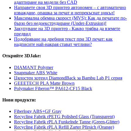
адаптиране на модели без CAD
Направете своя 3D принтер автономен – с автоматично
изваждане, опашка за печат и непрекъснат цикъл!
Максимална обемна скорост (MVS): Как да печатате по-
бързо без недоекструдиране (Under-Extrusion)!
Закупуване на 3D принтер - Какво трябва да вземете
предвид
Подобряване на дребния текст при 3D печат: как
надписите най-накрая стават четливи?
Открийте 3DJake:
DIAMANT Polymer
Snapmaker ABS White
Цялостен хотенд DiamondBack за Bambu Lab P1 серия
GEEETECH PLA Matte Brown
Polymaker Fiberon™ PA612-CF15 Black
Нови продукти:
Fiberlogy ABS+GF Gray
Recycling Fabrik rPETG Polished Glass (Transparent)
Recycling Fabrik rPLA Funkelnde Tanne (Green-Glitter)
Recycling Fabrik rPLA Refill Zarter Pfirsich (Orange)