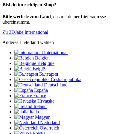
Bist du im richtigen Shop?
Bitte wechsle zum Land
, das mit deiner Lieferadresse
übereinstimmt.
Zu 3DJake International
Anderes Lieferland wählen
International
Belgien
Belgique
België
България
Česká republika
Deutschland
España
France
Hrvatska
Ireland
Italia
Magyar
Nederland
Österreich
Polska