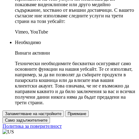
показваме видеоклипове или друго медийно
съдържание, хоствано от външни доставчици. С вашето
съгласие ние използваме следните услуги на трети
страни на този уебсайт:
Vimeo, YouTube
Необходимо
Винаги активни
Технически необходимите бисквитки осигуряват само
основните функции на нашия уебсайт. Те се използват,
например, за да ви позволят да събирате продукти в
пазарската кошница или да влизате във вашия
клиентски акаунт. Това означава, че не е възможно да
направим каквито и да било заключения за вас и всички
получени данни никога няма да бъдат предадени на
трети страни.
Запаметяване на настройките
Приемане
Само задължителните
Политика за поверителност