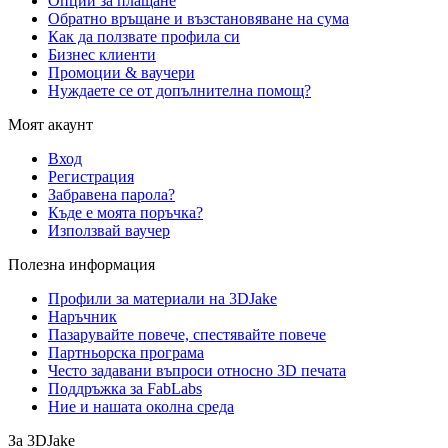
Опции за плащане
Обратно връщане и възстановяване на сума
Как да ползвате профила си
Бизнес клиенти
Промоции & ваучери
Нуждаете се от допълнителна помощ?
Моят акаунт
Вход
Регистрация
Забравена парола?
Къде е моята поръчка?
Използвай ваучер
Полезна информация
Профили за материали на 3DJake
Наръчник
Пазарувайте повече, спестявайте повече
Партньорска програма
Често задавани въпроси относно 3D печата
Поддръжка за FabLabs
Ние и нашата околна среда
За 3DJake