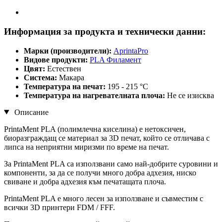
Информация за продукта и технически данни:
Марки (производители):
AprintaPro
Видове продукти:
PLA Филамент
Цвят:
Естествен
Система:
Макара
Температура на печат:
195 - 215 °C
Температура на нагревателната плоча:
Не се изисква
Описание
PrintaMent PLA (полимлечна киселина) е нетоксичен,
биоразграждащ се материал за 3D печат, който се отличава с
липса на неприятни миризми по време на печат.
За PrintaMent PLA са използвани само най-добрите суровини и
компоненти, за да се получи много добра адхезия, ниско
свиване и добра адхезия към печатащата плоча.
PrintaMent PLA е много лесен за използване и съвместим с
всички 3D принтери FDM / FFF.