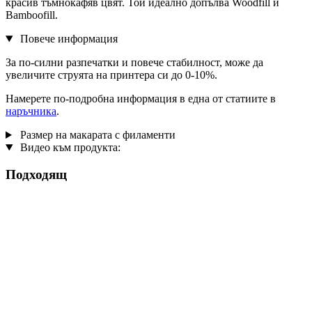
красив тъмнокафяв цвят. Той идеално допълва Woodfill и
Bamboofill.
Повече информация
За по-силни разпечатки и повече стабилност, може да
увеличите струята на принтера си до 0-10%.
Намерете по-подробна информация в една от статиите в
наръчника
.
Размер на макарата с филаменти
Видео към продукта:
Подходящ