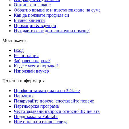
Опции за плащане
Обратно връщане и възстановяване на сума
Как да ползвате профила си
Бизнес клиенти
Промоции & ваучери
Нуждаете се от допълнителна помощ?
Моят акаунт
Вход
Регистрация
Забравена парола?
Къде е моята поръчка?
Използвай ваучер
Полезна информация
Профили за материали на 3DJake
Наръчник
Пазарувайте повече, спестявайте повече
Партньорска програма
Често задавани въпроси относно 3D печата
Поддръжка за FabLabs
Ние и нашата околна среда