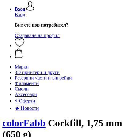
Вход
Вход
Вие сте
нов потребител?
Създаване на профил
Mарки
3D принтери и други
Резервни части и ъпгрейди
Филаменти
Смоли
Аксесоари
⚡ Оферти
🔥 Новости
colorFabb
Corkfill, 1,75 mm
(650 g)