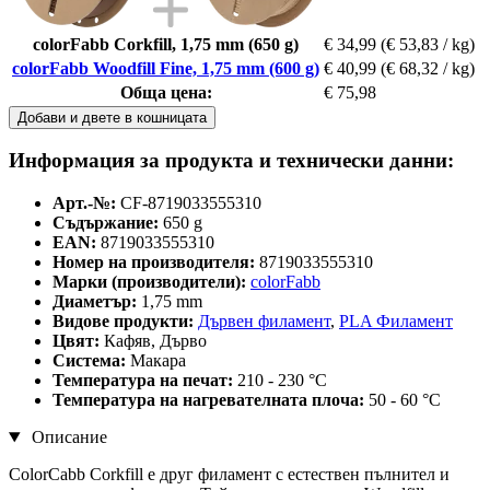
colorFabb Corkfill, 1,75 mm (650 g)
€ 34,99
(€ 53,83 / kg)
colorFabb Woodfill Fine, 1,75 mm (600 g)
€ 40,99
(€ 68,32 / kg)
Обща цена:
€ 75,98
Добави и двете в кошницата
Информация за продукта и технически данни:
Арт.-№:
CF-8719033555310
Съдържание:
650 g
EAN:
8719033555310
Номер на производителя:
8719033555310
Марки (производители):
colorFabb
Диаметър:
1,75 mm
Видове продукти:
Дървен филамент
,
PLA Филамент
Цвят:
Кафяв, Дърво
Система:
Макара
Температура на печат:
210 - 230 °C
Температура на нагревателната плоча:
50 - 60 °C
Описание
ColorCabb Corkfill е друг филамент с естествен пълнител и