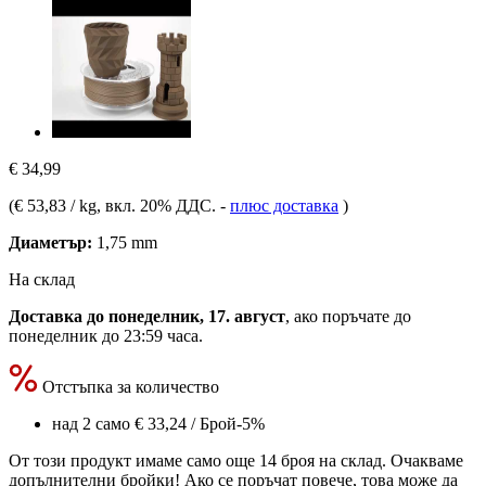
€ 34,99
(
€ 53,83 / kg
, вкл. 20% ДДС.
-
плюс доставка
)
Диаметър:
1,75 mm
На склад
Доставка до понеделник, 17. август
, ако поръчате до
понеделник до 23:59 часа
.
Отстъпка за количество
над 2 само
€ 33,24
/ Брой
-5%
От този продукт имаме само още 14 броя на склад. Очакваме
допълнителни бройки! Ако се поръчат повече, това може да