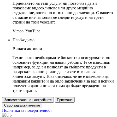
Приемането на тези услуги ни позволява да ви
показваме видеоклипове или друго медийно
съдържание, хоствано от външни доставчици. С вашето
съгласие ние използваме следните услуги на трети
страни на този уебсайт:
Vimeo, YouTube
Необходимо
Винаги активни
Технически необходимите бисквитки осигуряват само
основните функции на нашия уебсайт. Те се използват,
например, за да ви позволят да събирате продукти в
пазарската кошница или да влизате във вашия
клиентски акаунт. Това означава, че не е възможно да
направим каквито и да било заключения за вас и всички
получени данни никога няма да бъдат предадени на
трети страни.
Запаметяване на настройките
Приемане
Само задължителните
Политика за поверителност