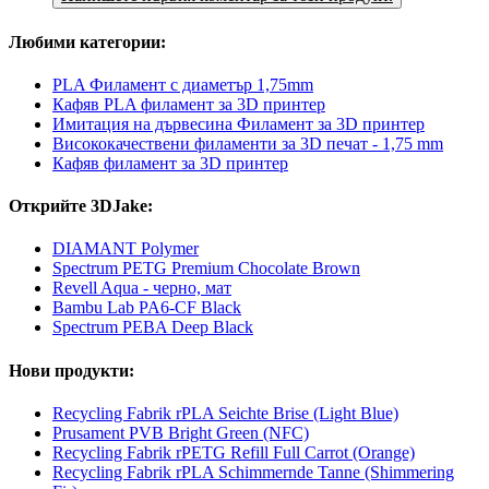
Любими категории:
PLA Филамент с диаметър 1,75mm
Кафяв PLA филамент за 3D принтер
Имитация на дървесина Филамент за 3D принтер
Висококачествени филаменти за 3D печат - 1,75 mm
Кафяв филамент за 3D принтер
Открийте 3DJake:
DIAMANT Polymer
Spectrum PETG Premium Chocolate Brown
Revell Aqua - черно, мат
Bambu Lab PA6-CF Black
Spectrum PEBA Deep Black
Нови продукти:
Recycling Fabrik rPLA Seichte Brise (Light Blue)
Prusament PVB Bright Green (NFC)
Recycling Fabrik rPETG Refill Full Carrot (Orange)
Recycling Fabrik rPLA Schimmernde Tanne (Shimmering