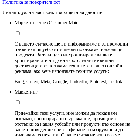
Политика за поверителност
Индивидуални настройки за защита на данните
Маркетинг чрез Customer Match
С вашето съгласие ще ви информираме и за промоции
извън нашия уебсайт и ще ви показваме подходящи
продукти. За тази цел синхронизираме вашите
криптирани лични данни със следните външни
доставчици и използваме техните канали за онлайн
реклама, ако вече използвате техните услуги:
Bing, Criteo, Meta, Google, LinkedIn, Pinterest, TikTok
Маркетинг
Приемайки тези услуги, ние можем да показваме
реклами, спонсорирано съдържание, промоции с
отстъпки за нашия уебсайт или продукти въз основа на
вашето поведение при сърфиране и пазаруване и да
измерваме успеха им. С ваше съгласие използваме