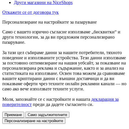
Други магазини на NiceShops
Откажете се от договора тук
Персонализиране на настройките за пазаруване
Само с вашето изрично съгласие използваме „бисквитки“ и
други технологии, за да ви предложим персонализирано
пазаруване.
За тази цел събираме данни за нашите потребители, тяхното
поведение и използваните устройства. Тези данни използваме
за постоянно оптимизиране на нашия уебсайт, за показване на
персонализирана реклама и съдържание, както и за анализ на
статистиката на използване. Освен това можем да сравняваме
вашите криптирани данни с външни доставчици и да ви
показваме оферти чрез техните онлайн рекламни канали — но
само ако вече използвате техните услуги.
Моля, запознайте се с настройките и нашата
декларация за
поверителност
преди да дадете съгласието си.
Приемане
Само задължителните
Персонализиране на настройките