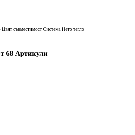
р
Цвят
съвместимост
Система
Нето тегло
от 68 Артикули