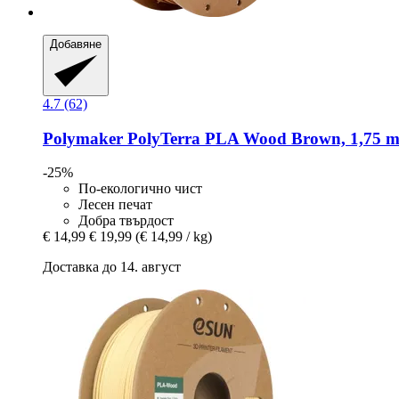
Добавяне
4.7 (62)
Polymaker
PolyTerra PLA Wood Brown, 1,75 m
-25%
По-екологично чист
Лесен печат
Добра твърдост
€ 14,99
€ 19,99
(€ 14,99 / kg)
Доставка до 14. август