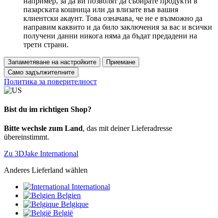
например, за да ви позволят да събирате продукти в
пазарската кошница или да влизате във вашия
клиентски акаунт. Това означава, че не е възможно да
направим каквито и да било заключения за вас и всички
получени данни никога няма да бъдат предадени на
трети страни.
Запаметяване на настройките
Приемане
Само задължителните
Политика за поверителност
Bist du im richtigen Shop?
Bitte wechsle zum Land
, das mit deiner Lieferadresse
übereinstimmt.
Zu 3DJake International
Anderes Lieferland wählen
International
Belgien
Belgique
België