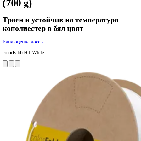
(700 g)
Tраен и устойчив на температура
кополиестер в бял цвят
Една оценка досега.
colorFabb HT White