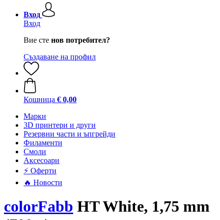
Вход
Вход
Вие сте
нов потребител?
Създаване на профил
Кошница
€ 0,00
Mарки
3D принтери и други
Резервни части и ъпгрейди
Филаменти
Смоли
Аксесоари
⚡ Оферти
🔥 Новости
colorFabb
HT White, 1,75 mm