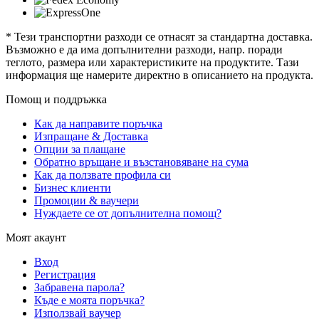
* Тези транспортни разходи се отнасят за стандартна доставка.
Възможно е да има допълнителни разходи, напр. поради
теглото, размера или характеристиките на продуктите. Тази
информация ще намерите директно в описанието на продукта.
Помощ и поддръжка
Как да направите поръчка
Изпращане & Доставка
Опции за плащане
Обратно връщане и възстановяване на сума
Как да ползвате профила си
Бизнес клиенти
Промоции & ваучери
Нуждаете се от допълнителна помощ?
Моят акаунт
Вход
Регистрация
Забравена парола?
Къде е моята поръчка?
Използвай ваучер