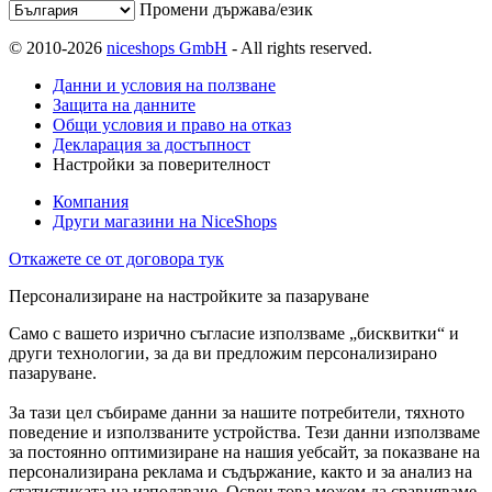
Промени държава/език
© 2010-2026
niceshops GmbH
- All rights reserved.
Данни и условия на ползване
Защита на данните
Общи условия и право на отказ
Декларация за достъпност
Настройки за поверителност
Компания
Други магазини на NiceShops
Откажете се от договора тук
Персонализиране на настройките за пазаруване
Само с вашето изрично съгласие използваме „бисквитки“ и
други технологии, за да ви предложим персонализирано
пазаруване.
За тази цел събираме данни за нашите потребители, тяхното
поведение и използваните устройства. Тези данни използваме
за постоянно оптимизиране на нашия уебсайт, за показване на
персонализирана реклама и съдържание, както и за анализ на
статистиката на използване. Освен това можем да сравняваме