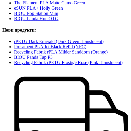
The Filament PLA Matte Camo Green
eSUN PLA+ Holly Green
BIQU Pop Station Mini
BIQU Panda Hue OTG
Нови продукти:
rPETG Dark Emerald (Dark Green-Translucent)
Prusament PLA Jet Black Refill (NFC)
Recycling Fabrik rPLA Milder Sanddorn (Orange)
BIQU Panda Tap P3
Recycling Fabrik rPETG Frostige Rose (Pink-Translucent)