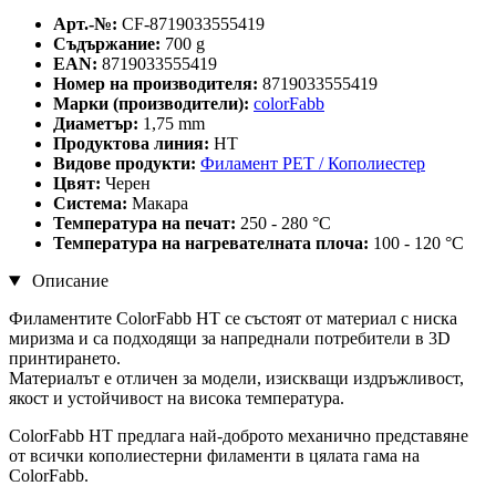
Арт.-№:
CF-8719033555419
Съдържание:
700 g
EAN:
8719033555419
Номер на производителя:
8719033555419
Марки (производители):
colorFabb
Диаметър:
1,75 mm
Продуктова линия:
HT
Видове продукти:
Филамент PET / Кополиестер
Цвят:
Черен
Система:
Макара
Температура на печат:
250 - 280 °C
Температура на нагревателната плоча:
100 - 120 °C
Описание
Филаментите ColorFabb HT се състоят от материал с ниска
миризма и са подходящи за напреднали потребители в 3D
принтирането.
Материалът е отличен за модели, изискващи издръжливост,
якост и устойчивост на висока температура.
ColorFabb HT предлага най-доброто механично представяне
от всички кополиестерни филаменти в цялата гама на
ColorFabb.