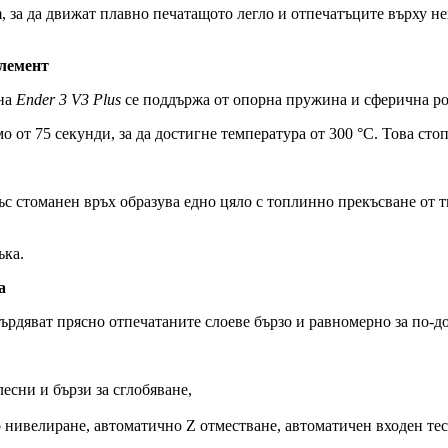
 за да движат плавно печатащото легло и отпечатъците върху не
елемент
 на
Ender 3 V3 Plus
се поддържа от опорна пружина и сферична ро
 от 75 секунди, за да достигне температура от 300 °C. Това стоп
ъс стоманен връх образува едно цяло с топлинно прекъсване от 
ъка.
а
ърдяват прясно отпечатаните слоеве бързо и равномерно за по-до
есни и бързи за сглобяване,
нивелиране, автоматично Z отместване, автоматичен входен тес