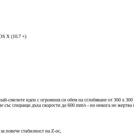
OS X (10.7 +)
най-смелите идеи с огромния си обем на сглобяване от 300 x 30
е със спиращи дъха скорости до 600 mm/s - но никога не жертва 
а повече стабилност на Z-ос,