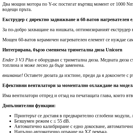
Два мощни мотора по Y-ос постигат въртящ момент от 1000 Nm,
водещи пръта.
Екструдер с директно задвижване и 60-ватов нагревателен 
За по-добро захващане на нишката, оптимизираният екструдер
Мощен 60-ватов керамичен нагревателен елемент се нуждае само
Интегрирана, бързо сменяема триметална дюза Unicorn
Ender 3 V3 Plus
е оборудван с триметална дюза. Медната дюза с
топлина и може лесно да бъде заменена.
внимание!
Оставете дюзата да изстине, преди да я докоснете с р
Ефективни вентилатори за моментално охлаждане на модел
Има вентилатори отпред и отзад на печатащата глава, които втв
Допълнителни функции:
Принтерът се доставя в предварително сглобени модули, л
Безшумен режим с ≤ 55 dB.
Автоматично калибриране с едно докосване, автоматично 
Напълно автоматично опъване на XZ ремъка,