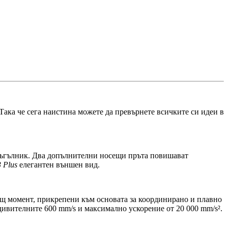
Така че сега наистина можете да превърнете всичките си идеи в
триъгълник. Два допълнителни носещи пръта повишават
 Plus
елегантен външен вид.
тящ момент, прикрепени към основата за координирано и плавно
удивителните 600 mm/s и максимално ускорение от 20 000 mm/s².