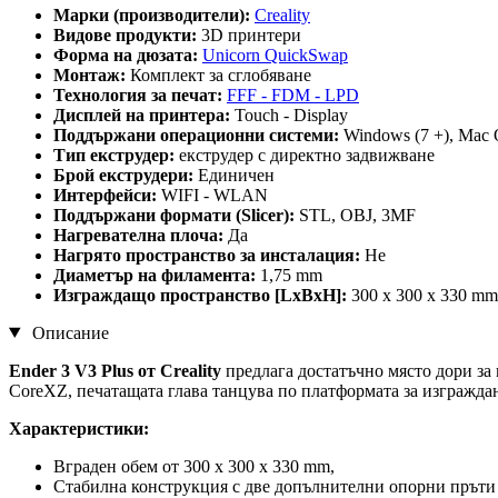
Марки (производители):
Creality
Видове продукти:
3D принтери
Форма на дюзата:
Unicorn QuickSwap
Монтаж:
Комплект за сглобяване
Технология за печат:
FFF - FDM - LPD
Дисплей на принтера:
Touch - Display
Поддържани операционни системи:
Windows (7 +), Mac 
Тип екструдер:
екструдер с директно задвижване
Брой екструдери:
Единичен
Интерфейси:
WIFI - WLAN
Поддържани формати (Slicer):
STL, OBJ, 3MF
Нагревателнa плочa:
Да
Нагрято пространство за инсталация:
Не
Диаметър на филамента:
1,75 mm
Изграждащо пространство [LxBxH]:
300 x 300 x 330 mm
Описание
Ender 3 V3 Plus от Creality
предлага достатъчно място дори за 
CoreXZ, печатащата глава танцува по платформата за изграждан
Характеристики:
Вграден обем от 300 x 300 x 330 mm,
Стабилна конструкция с две допълнителни опорни пръти з