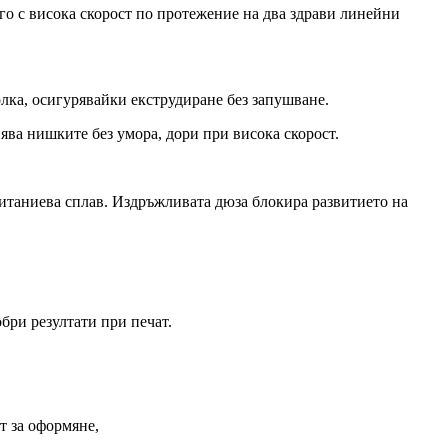
го с висока скорост по протежение на два здрави линейни
лка, осигурявайки екструдиране без запушване.
ява нишките без умора, дори при висока скорост.
титаниева сплав. Издръжливата дюза блокира развитието на
бри резултати при печат.
т за оформяне,