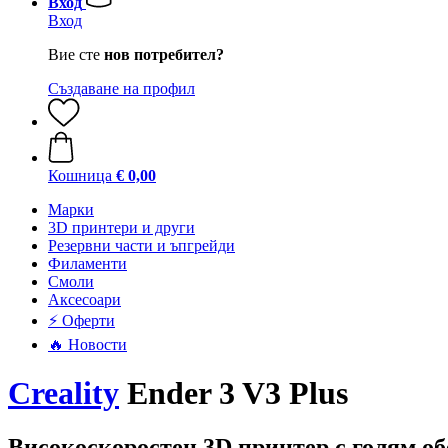
Вход
Вход
Вие сте
нов потребител?
Създаване на профил
Кошница
€ 0,00
Mарки
3D принтери и други
Резервни части и ъпгрейди
Филаменти
Смоли
Аксесоари
⚡ Оферти
🔥 Новости
Creality
Ender 3 V3 Plus
Високоскоростен 3D принтер с голям об