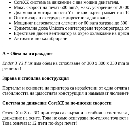
CoreXZ система за движение с два мощни двигателя,
Макс. скорост на печат 600 mm/s, макс. ускорение от 20 00
Два мощни мотора по оста Y с пиков въртящ момент от 1
Оптимизиран екструдер с директно задвижване,
Мощният нагревателен елемент от 60 вата загрява до 300 
Триметална дюза Unicorn с интегрирана термопреграда от
Ефективен двоен вентилатор за бързо охлаждане на прясн
Автоматично калибриране
A + Обем на изграждане
Ender 3 V3 Plus
има обем на сглобяване от 300 x 300 x 330 mm з
реалност!
Здрава и стабилна конструкция
Порталът и основата на принтера са изработени от една отлят
стабилността на цялостната конструкция и намаляват люлеенет
Система за движение CoreXZ за по-високи скорости
Осите X и Z на 3D принтера са свързани в стабилна система з
движение на осите. Това не само осигурява по-голяма точност н
Това означава: 12 пъти по-бърз печат!