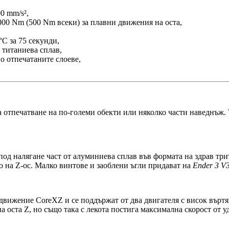
0 mm/s²,
000 Nm (500 Nm всеки) за плавни движения на оста,
°C за 75 секунди,
 титаниева сплав,
о отпечатаните слоеве,
а отпечатване на по-големи обекти или няколко части наведнъж. 
а под налягане част от алуминиева сплав във формата на здрав 
о на Z-ос. Малко винтове и заоблени ъгли придават на
Ender 3 V3
а движение CoreXZ и се поддържат от два двигателя с висок вър
а оста Z, но също така с лекота постига максимална скорост от 