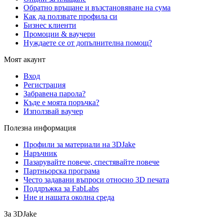
Обратно връщане и възстановяване на сума
Как да ползвате профила си
Бизнес клиенти
Промоции & ваучери
Нуждаете се от допълнителна помощ?
Моят акаунт
Вход
Регистрация
Забравена парола?
Къде е моята поръчка?
Използвай ваучер
Полезна информация
Профили за материали на 3DJake
Наръчник
Пазарувайте повече, спестявайте повече
Партньорска програма
Често задавани въпроси относно 3D печата
Поддръжка за FabLabs
Ние и нашата околна среда
За 3DJake