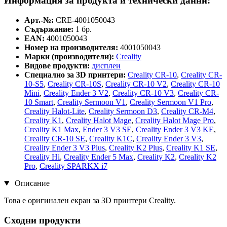
Информация за продукта и технически данни:
Арт.-№:
CRE-4001050043
Съдържание:
1 бр.
EAN:
4001050043
Номер на производителя:
4001050043
Марки (производители):
Creality
Видове продукти:
дисплеи
Специално за 3D принтери:
Creality CR-10
,
Creality CR-
10-S5
,
Creality CR-10S
,
Creality CR-10 V2
,
Creality CR-10
Mini
,
Creality Ender 3 V2
,
Creality CR-10 V3
,
Creality CR-
10 Smart
,
Creality Sermoon V1
,
Creality Sermoon V1 Pro
,
Creality Halot-Lite
,
Creality Sermoon D3
,
Creality CR-M4
,
Creality K1
,
Creality Halot Mage
,
Creality Halot Mage Pro
,
Creality K1 Max
,
Ender 3 V3 SE
,
Creality Ender 3 V3 KE
,
Creality CR-10 SE
,
Creality K1C
,
Creality Ender 3 V3
,
Creality Ender 3 V3 Plus
,
Creality K2 Plus
,
Creality K1 SE
,
Creality Hi
,
Creality Ender 5 Max
,
Creality K2
,
Creality K2
Pro
,
Creality SPARKX i7
Описание
Това е оригинален екран за 3D принтери Creality.
Сходни продукти