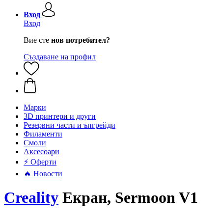
Вход
Вход
Вие сте
нов потребител?
Създаване на профил
Mарки
3D принтери и други
Резервни части и ъпгрейди
Филаменти
Смоли
Аксесоари
⚡ Оферти
🔥 Новости
Creality
Екран, Sermoon V1