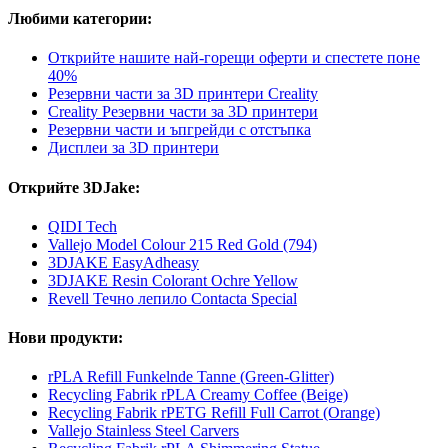
Любими категории:
Открийте нашите най-горещи оферти и спестете поне
40%
Резервни части за 3D принтери Creality
Creality Резервни части за 3D принтери
Резервни части и ъпгрейди с отстъпка
Дисплеи за 3D принтери
Открийте 3DJake:
QIDI Tech
Vallejo Model Colour 215 Red Gold (794)
3DJAKE EasyAdheasy
3DJAKE Resin Colorant Ochre Yellow
Revell Течно лепило Contacta Special
Нови продукти:
rPLA Refill Funkelnde Tanne (Green-Glitter)
Recycling Fabrik rPLA Creamy Coffee (Beige)
Recycling Fabrik rPETG Refill Full Carrot (Orange)
Vallejo Stainless Steel Carvers