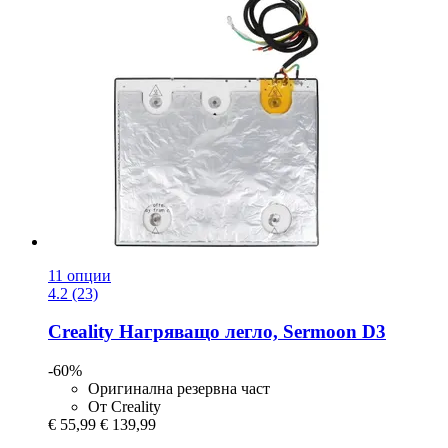
11 опции
4.2 (23)
Creality
Нагряващо легло, Sermoon D3
-60%
Оригинална резервна част
От Creality
€ 55,99
€ 139,99