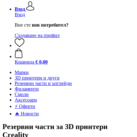
Вход
Вход
Вие сте
нов потребител?
Създаване на профил
Кошница
€ 0,00
Mарки
3D принтери и други
Резервни части и ъпгрейди
Филаменти
Смоли
Аксесоари
⚡ Оферти
🔥 Новости
Резервни части за 3D принтери
Creality