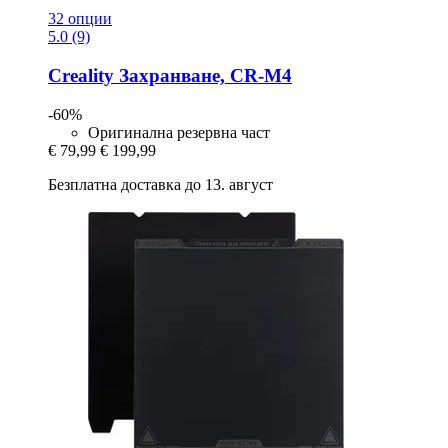
32 опции
5.0 (9)
Creality
Захранване, CR-​M4
-60%
Оригинална резервна част
€ 79,99
€ 199,99
Безплатна доставка до 13. август