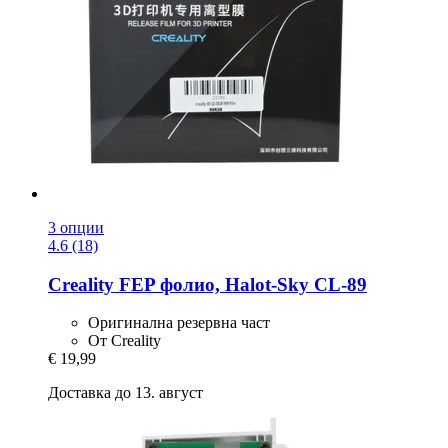
3 опции
4.6 (18)
Creality
FEP фолио, Halot-​Sky CL-​89
Оригинална резервна част
От Creality
€ 19,99
Доставка до 13. август