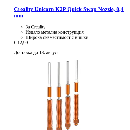
Creality
Unicorn K2P Quick Swap Nozzle, 0,4
mm
За Creality
Изцяло метална конструкция
Широка съвместимост с нишки
€ 12,99
Доставка до 13. август