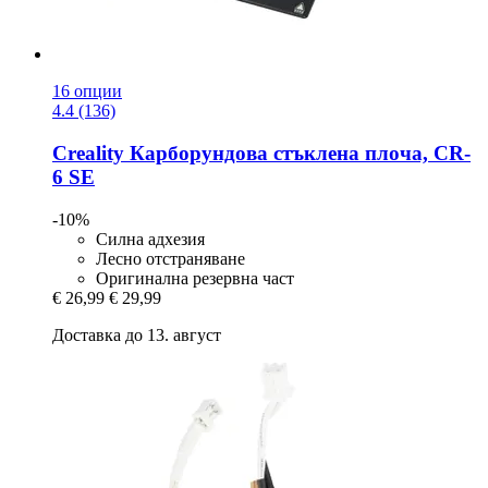
16 опции
4.4 (136)
Creality
Карборундова стъклена плоча, CR-​
6 SE
-10%
Силна адхезия
Лесно отстраняване
Оригинална резервна част
€ 26,99
€ 29,99
Доставка до 13. август