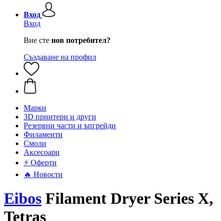
Вход
Вход
Вие сте
нов потребител?
Създаване на профил
Mарки
3D принтери и други
Резервни части и ъпгрейди
Филаменти
Смоли
Аксесоари
⚡ Оферти
🔥 Новости
Eibos
Filament Dryer Series X,
Tetras