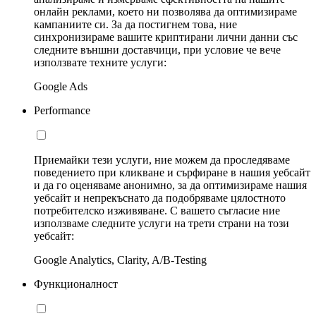
онлайн реклами, което ни позволява да оптимизираме
кампаниите си. За да постигнем това, ние
синхронизираме вашите криптирани лични данни със
следните външни доставчици, при условие че вече
използвате техните услуги:
Google Ads
Performance
Приемайки тези услуги, ние можем да проследяваме
поведението при кликване и сърфиране в нашия уебсайт
и да го оценяваме анонимно, за да оптимизираме нашия
уебсайт и непрекъснато да подобряваме цялостното
потребителско изживяване. С вашето съгласие ние
използваме следните услуги на трети страни на този
уебсайт:
Google Analytics, Clarity, A/B-Testing
Функционалност