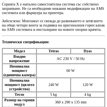
Серията X е напълно самостоятелна система със собствено
захранване. Не са необходими никакви модификации на AMS
системата или фърмуера на принтера.
Забележка:
Монтажът се свежда до развиването и затягането
на общо четири винта за подмяна на оригиналния горен капак
на AMS системата и инсталиране на новите опорни крачета.
Технически спецификации:
Модел
Tetras
Dyas
Входно
AC 230 V / 50 Hz
напрежение
Номинална
мощност
60 W
(единична камера)
Номинална
мощност (цялото
240 W
120 W
устройство)
Тегло
5 kg
4 kg
Размер на горния
360 x 290 x 135 mm
модул