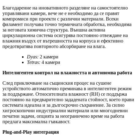
Благодарение на иновативното разделяне на самостоятелно
управлявани камери, вече не е необходимо да се правят
компромиси при проекти с различни материали. Всеки
филамент получава точно термичната обработка, необходима
за неговата химична структура. Външна активна
циркулационна система осигурява постоянно отвеждане на
влажния въздух от вътрешността на корпуса и ефективно
предотвратява повторното абсорбиране на влага.
Dyas:
2 камери
Tetras:
4 камери
Интелигентен контрол на влажността и автономна работа
След приключване на същинския процес на сушене
устройството автоматично преминава в интелигентен режим
за поддържане. Относителната влажност (RH) се поддържа
постоянно на предварително зададената стойност, което прави
системата идеална и за дългосрочно съхранение. За силно
хигроскопични индустриални материали или многодневни
печатни задачи, опцията за неограничено време на работа
предлага максимална гъвкавост.
Plug-and-Play интеграция