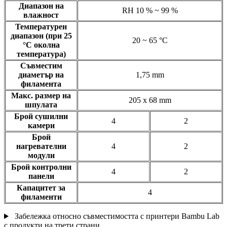
Диапазон на
RH 10 % ~ 99 %
влажност
Температурен
диапазон (при 25
20 ~ 65 °C
°C околна
температура)
Съвместим
диаметър на
1,75 mm
филамента
Макс. размер на
205 x 68 mm
шпулата
Брой сушилни
4
2
камери
Брой
нагревателни
4
2
модули
Брой контролни
4
2
панели
Капацитет за
4
филаменти
Забележка относно съвместимостта с принтери Bambu Lab
с продукти на трети страни