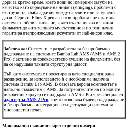
дори за кратко време, което води до измерими загуби на
качество като образуване на нишки (stringing), проблеми с
екструзията, слаба адхезия между слоевете или запушени
дюзи. Серията Eibos X решава този проблем чрез активна
система за обезвлажняване, която възстановява влажния
филамент до оптималното му състояние и по този начин
гарантира възпроизводими резултати от най-висок клас.
Забележка:
Системата е разработена за безпроблемно
надграждане на системите Bambu Lab AMS (AMS и AMS 2
Pro) с активно висококачествено сушене на филаменти, без
да се нарушава тяхната структурна цялост.
Тъй като системата е проектирана като специализирано
разширение, за използването ѝ е необходима налична
система Bambu Lab AMS. В базовата версия комплектът е
напълно съвместим с AMS. За потребителите на по-новите
поколения хардуер се поддържа и AMS 2 Pro чрез специален
адаптер за AMS 2 Pro
, което позволява бъдещо надграждане
и безпроблемна интеграция в съществуващи системи за
многоцветен печат.
Максимална гъвкавост чрез отделни камери