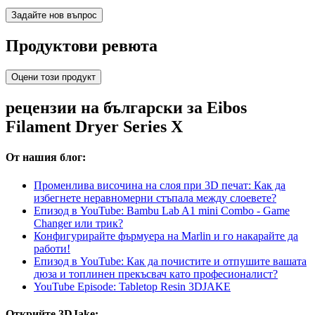
Задайте нов въпрос
Продуктови ревюта
Оцени този продукт
рецензии на български за Eibos
Filament Dryer Series X
От нашия блог:
Променлива височина на слоя при 3D печат: Как да
избегнете неравномерни стъпала между слоевете?
Епизод в YouTube: Bambu Lab A1 mini Combo - Game
Changer или трик?
Конфигурирайте фърмуера на Marlin и го накарайте да
работи!
Епизод в YouTube: Как да почистите и отпушите вашата
дюза и топлинен прекъсвач като професионалист?
YouTube Episode: Tabletop Resin 3DJAKE
Открийте 3DJake: