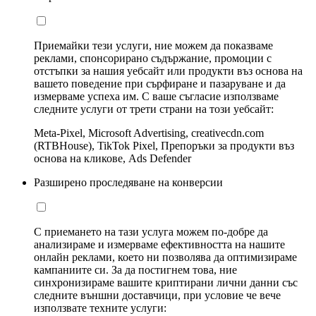
Приемайки тези услуги, ние можем да показваме
реклами, спонсорирано съдържание, промоции с
отстъпки за нашия уебсайт или продукти въз основа на
вашето поведение при сърфиране и пазаруване и да
измерваме успеха им. С ваше съгласие използваме
следните услуги от трети страни на този уебсайт:
Meta-Pixel, Microsoft Advertising, creativecdn.com
(RTBHouse), TikTok Pixel, Препоръки за продукти въз
основа на кликове, Ads Defender
Разширено проследяване на конверсии
С приемането на тази услуга можем по-добре да
анализираме и измерваме ефективността на нашите
онлайн реклами, което ни позволява да оптимизираме
кампаниите си. За да постигнем това, ние
синхронизираме вашите криптирани лични данни със
следните външни доставчици, при условие че вече
използвате техните услуги: