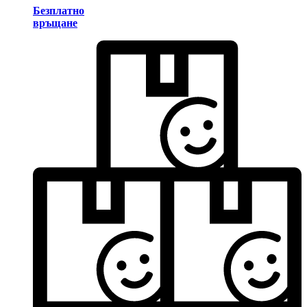
Безплатно
връщане