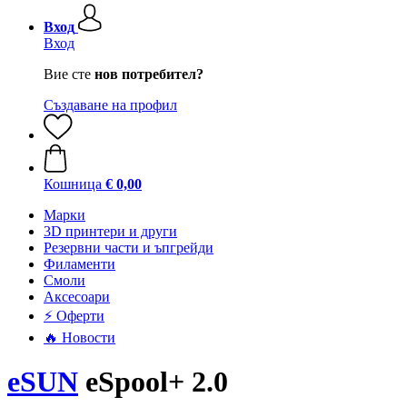
Вход
Вход
Вие сте
нов потребител?
Създаване на профил
Кошница
€ 0,00
Mарки
3D принтери и други
Резервни части и ъпгрейди
Филаменти
Смоли
Аксесоари
⚡ Оферти
🔥 Новости
eSUN
eSpool+ 2.0