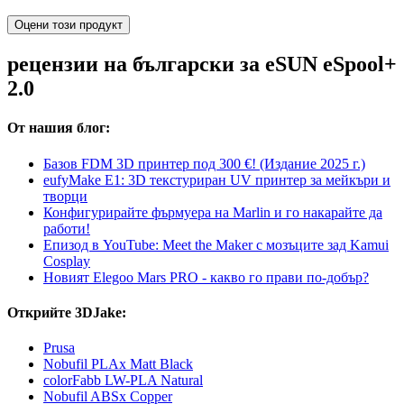
Оцени този продукт
рецензии на български за eSUN eSpool+
2.0
От нашия блог:
Базов FDM 3D принтер под 300 €! (Издание 2025 г.)
eufyMake E1: 3D текстуриран UV принтер за мейкъри и
творци
Конфигурирайте фърмуера на Marlin и го накарайте да
работи!
Епизод в YouTube: Meet the Maker с мозъците зад Kamui
Cosplay
Новият Elegoo Mars PRO - какво го прави по-добър?
Открийте 3DJake:
Prusa
Nobufil PLAx Matt Black
colorFabb LW-PLA Natural
Nobufil ABSx Copper