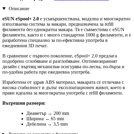
Описание
eSUN eSpool+ 2.0
е усъвършенствана, модулна и многократно
използваема система за макари, предназначена за refill
филаменти без еднократна макара. Тя е съвместима с eSUN
филаменти, както и с много стандартни 1000 g филаменти, и е
разработена специално за по-ефективна употреба в
ежедневния 3D печат.
В сравнение с първото поколение, eSpool+ 2.0 предлага
подобрено сглобяване и разглобяване. Оптимизираният
дизайн с въртящ механизъм осигурява по-лесна, по-бърза и
по-удобна работа при ежедневна употреба.
Изработена от здрав ABS материал, макарата се отличава с
висока стабилност и дълъг експлоатационен живот, което я
прави идеална за многократна употреба с refill филаменти.
Вътрешни размери:
Диаметър → 200 mm
Ширина → 65 mm
Дебелина → 3,5 mm