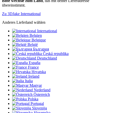
Bitte wechsle zum Land
, das mit deiner Lieferadresse
übereinstimmt.
Zu 3DJake International
Anderes Lieferland wählen
International
Belgien
Belgique
België
България
Česká republika
Deutschland
España
France
Hrvatska
Ireland
Italia
Magyar
Nederland
Österreich
Polska
Portugal
Slovenija
Slovensko