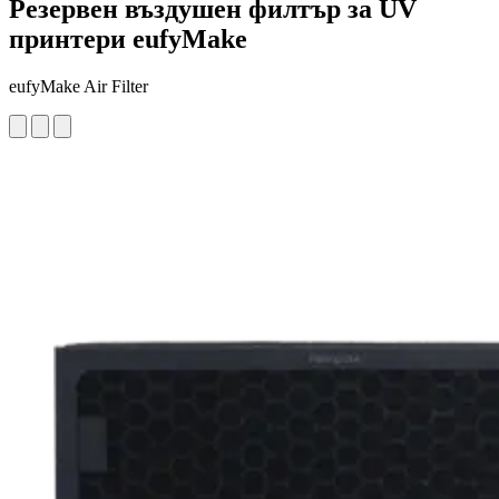
Резервен въздушен филтър за UV
принтери eufyMake
eufyMake Air Filter