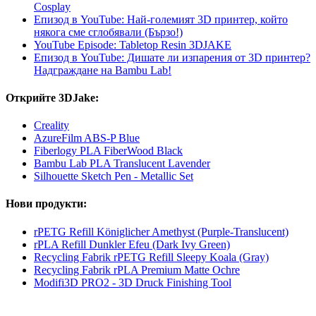
Cosplay
Епизод в YouTube: Най-големият 3D принтер, който
някога сме сглобявали (Бързо!)
YouTube Episode: Tabletop Resin 3DJAKE
Епизод в YouTube: Дишате ли изпарения от 3D принтер?
Надграждане на Bambu Lab!
Открийте 3DJake:
Creality
AzureFilm ABS-P Blue
Fiberlogy PLA FiberWood Black
Bambu Lab PLA Translucent Lavender
Silhouette Sketch Pen - Metallic Set
Нови продукти:
rPETG Refill Königlicher Amethyst (Purple-Translucent)
rPLA Refill Dunkler Efeu (Dark Ivy Green)
Recycling Fabrik rPETG Refill Sleepy Koala (Gray)
Recycling Fabrik rPLA Premium Matte Ochre
Modifi3D PRO2 - 3D Druck Finishing Tool