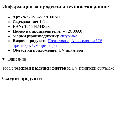
Информация за продукта и технически данни:
Арт.-№:
ANK-V72C00A0
Съдържание:
1 бр.
EAN:
194644244828
Номер на производителя:
V72C00A0
Марки (производители):
eufyMake
Видове продукти:
Почистване
,
Аксесоари за UV
принтери
,
UV принтери
Област на приложение:
UV принтери
Описание
Това е
резервен въздушен филтър
за UV принтери eufyMake.
Сходни продукти