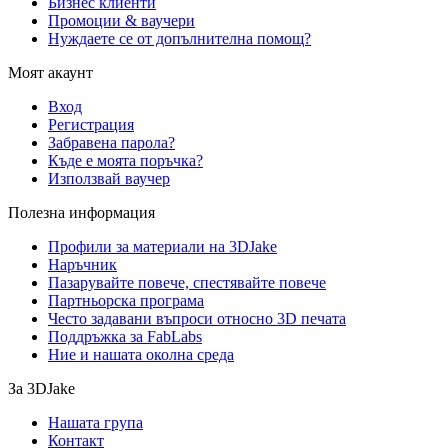
Бизнес клиенти
Промоции & ваучери
Нуждаете се от допълнителна помощ?
Моят акаунт
Вход
Регистрация
Забравена парола?
Къде е моята поръчка?
Използвай ваучер
Полезна информация
Профили за материали на 3DJake
Наръчник
Пазарувайте повече, спестявайте повече
Партньорска програма
Често задавани въпроси относно 3D печата
Поддръжка за FabLabs
Ние и нашата околна среда
За 3DJake
Нашата група
Контакт