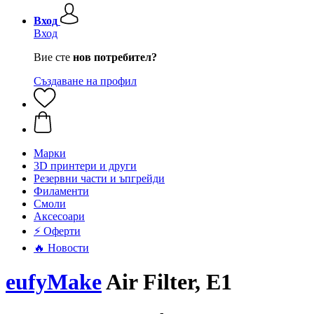
Вход
Вход
Вие сте
нов потребител?
Създаване на профил
Mарки
3D принтери и други
Резервни части и ъпгрейди
Филаменти
Смоли
Аксесоари
⚡ Оферти
🔥 Новости
eufyMake
Air Filter, E1