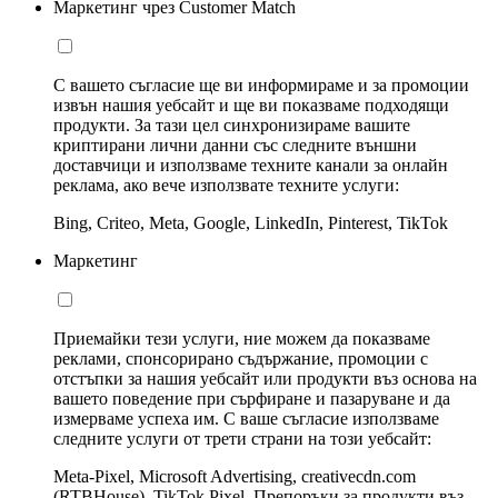
Маркетинг чрез Customer Match
С вашето съгласие ще ви информираме и за промоции
извън нашия уебсайт и ще ви показваме подходящи
продукти. За тази цел синхронизираме вашите
криптирани лични данни със следните външни
доставчици и използваме техните канали за онлайн
реклама, ако вече използвате техните услуги:
Bing, Criteo, Meta, Google, LinkedIn, Pinterest, TikTok
Маркетинг
Приемайки тези услуги, ние можем да показваме
реклами, спонсорирано съдържание, промоции с
отстъпки за нашия уебсайт или продукти въз основа на
вашето поведение при сърфиране и пазаруване и да
измерваме успеха им. С ваше съгласие използваме
следните услуги от трети страни на този уебсайт:
Meta-Pixel, Microsoft Advertising, creativecdn.com
(RTBHouse), TikTok Pixel, Препоръки за продукти въз