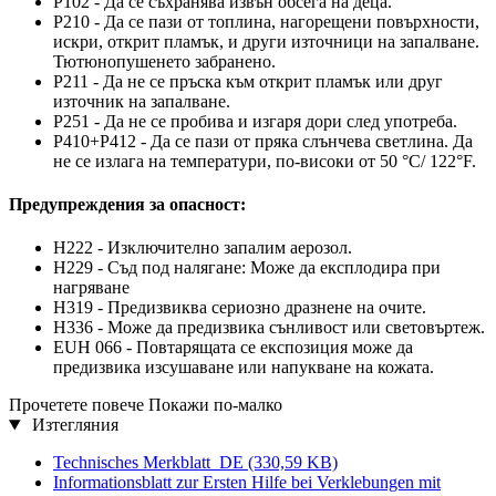
P102 - Да се съхранява извън обсега на деца.
P210 - Да се пази от топлина, нагорещени повърхности,
искри, открит пламък, и други източници на запалване.
Тютюнопушенето забранено.
P211 - Да не се пръска към открит пламък или друг
източник на запалване.
P251 - Да не се пробива и изгаря дори след употреба.
P410+P412 - Да се пази от пряка слънчева светлина. Да
не се излага на температури, по-високи от 50 °C/ 122°F.
Предупреждения за опасност:
H222 - Изключително запалим аерозол.
H229 - Съд под налягане: Може да експлодира при
нагряване
H319 - Предизвиква сериозно дразнене на очите.
H336 - Може да предизвика сънливост или световъртеж.
EUH 066 - Повтарящата се експозиция може да
предизвика изсушаване или напукване на кожата.
Прочетете повече
Покажи по-малко
Изтегляния
Technisches Merkblatt_DE
(330,59 KB)
Informationsblatt zur Ersten Hilfe bei Verklebungen mit