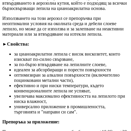
втвърдяването в аерозолна кутия, който е подходящ за всички
бързосвързващи лепила на цианоакрилатна основа.
Използването на този аерозол се препоръчва при
неоптимални условия на околната среда и дебели слоеве
лепило, но може да се използва и за залепване на неактивни
материали или за втвърдяване на изтекли лепила.
►Свойства:
за цианоакрилатни лепила с висок вискозитет, които
изискват по-силно свързване,
за по-бързо втвърдяване на лепилните слоеве,
идеален за абсорбиращи и порести повърхности
оптимизиран за алкални повърхности (включително
поцинковани метални части),
ефективно и при ниски температури, където
конвенционалните лепила не успяват,
увеличава максимално ефективността на лепилото при
ниска влажност,
универсално приложение в промишлеността,
търговията и "направи си сам".
Препоръка за приложение: