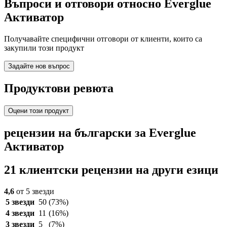
Въпроси и отговори относно Everglue
Aктиватор
Получавайте специфични отговори от клиенти, които са
закупили този продукт
Задайте нов въпрос
Продуктови ревюта
Оцени този продукт
рецензии на български за Everglue
Aктиватор
21 клиентски рецензии на други езици
4,6
от 5 звезди
5 звезди
50
(73%)
4 звезди
11
(16%)
3 звезди
5
(7%)