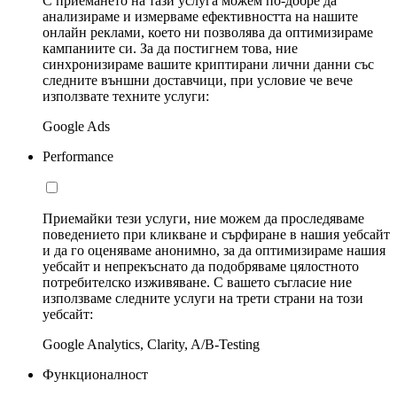
С приемането на тази услуга можем по-добре да
анализираме и измерваме ефективността на нашите
онлайн реклами, което ни позволява да оптимизираме
кампаниите си. За да постигнем това, ние
синхронизираме вашите криптирани лични данни със
следните външни доставчици, при условие че вече
използвате техните услуги:
Google Ads
Performance
Приемайки тези услуги, ние можем да проследяваме
поведението при кликване и сърфиране в нашия уебсайт
и да го оценяваме анонимно, за да оптимизираме нашия
уебсайт и непрекъснато да подобряваме цялостното
потребителско изживяване. С вашето съгласие ние
използваме следните услуги на трети страни на този
уебсайт:
Google Analytics, Clarity, A/B-Testing
Функционалност