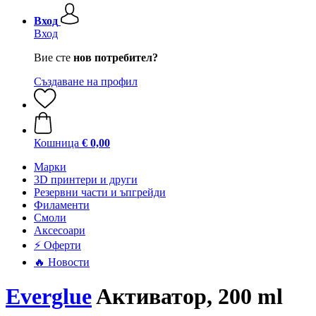
Вход
Вход
Вие сте
нов потребител?
Създаване на профил
Кошница
€ 0,00
Mарки
3D принтери и други
Резервни части и ъпгрейди
Филаменти
Смоли
Аксесоари
⚡ Оферти
🔥 Новости
Everglue
Aктиватор, 200 ml