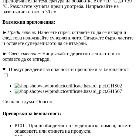
Препоръчителна температура на обработка е от +10 °C до +30
°C. Разклатете кутията преди употреба. Напръскайте на
разстояние от около 30 см.
Възможни приложения:
►Преди лепене:
Нанесете спрея, оставете го да се изпари и
след това използвайте суперлепилото. Свържете бързо частите
и оставете суперлепилото да се втвърди.
► С
лед залепване
: Напръскайте директно лепилото и го
оставете да се втвърди.
Предупреждения за опасност и препоръки за безопасност
Сигнална дума: Опасно
Препоръки за безопасност:
P101 - При необходимост от медицинска помощ, носете
опаковката или етикета на продукта.