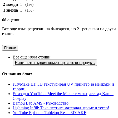
2 звезди
1
(1%)
1 звезда
1
(1%)
68
оценки
Все още няма рецензии на български, но 21 рецензии на други
езици.
Покажи
Все още няма отзиви.
Напишете първия коментар за този продукт.
От нашия блог:
eufyMake E1: 3D текстуриран UV принтер за мейкъри и
творци
Епизод в YouTube: Meet the Maker с мозъците зад Kamui
Cosplay
Bambu Lab AMS - Ръководство
Lightning Infill: Така пестите материал, време и тегло!
YouTube Episode: Tabletop Resin 3DJAKE