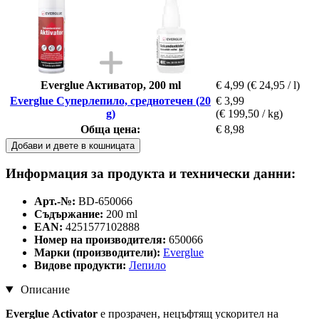
Everglue Aктиватор, 200 ml
€ 4,99
(€ 24,95 / l)
Everglue Суперлепило, среднотечен (20
€ 3,99
g)
(€ 199,50 / kg)
Обща цена:
€ 8,98
Добави и двете в кошницата
Информация за продукта и технически данни:
Арт.-№:
BD-650066
Съдържание:
200 ml
EAN:
4251577102888
Номер на производителя:
650066
Марки (производители):
Everglue
Видове продукти:
Лепило
Описание
Everglue
Activator
е прозрачен, нецъфтящ ускорител на