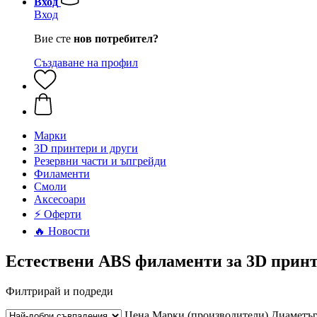
Вход
Вход
Вие сте
нов потребител?
Създаване на профил
Mарки
3D принтери и други
Резервни части и ъпгрейди
Филаменти
Смоли
Аксесоари
⚡ Оферти
🔥 Новости
Естествени ABS филаменти за 3D прин
Филтрирай и подреди
Цена
Марки (производители)
Диаметъ