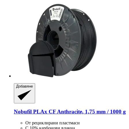
Добавяне
Nobufil
PLAx CF Anthracite, 1,75 mm / 1000 g
От рециклирани пластмаси
С 10% карбонови влакна