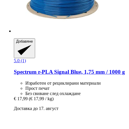
Добавяне
5.0 (1)
Spectrum
r-​PLA Signal Blue, 1,75 mm / 1000 g
Изработен от рециклирани материали
Прост печат
Без свиване след охлаждане
€ 17,99
(€ 17,99 / kg)
Доставка до 17. август