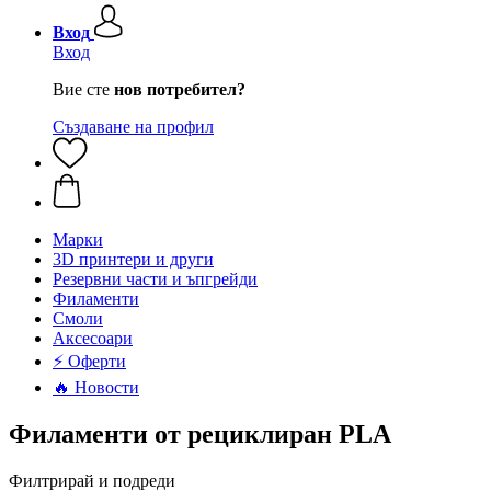
Вход
Вход
Вие сте
нов потребител?
Създаване на профил
Mарки
3D принтери и други
Резервни части и ъпгрейди
Филаменти
Смоли
Аксесоари
⚡ Оферти
🔥 Новости
Филаменти от рециклиран PLA
Филтрирай и подреди