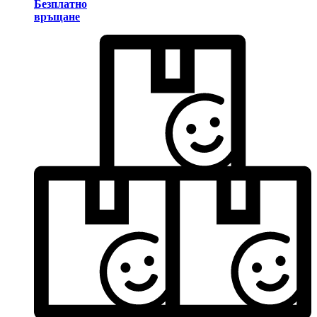
Безплатно
връщане