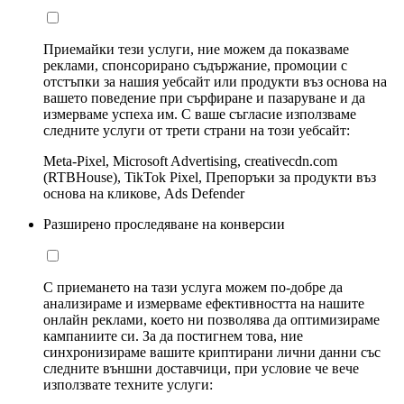
Приемайки тези услуги, ние можем да показваме
реклами, спонсорирано съдържание, промоции с
отстъпки за нашия уебсайт или продукти въз основа на
вашето поведение при сърфиране и пазаруване и да
измерваме успеха им. С ваше съгласие използваме
следните услуги от трети страни на този уебсайт:
Meta-Pixel, Microsoft Advertising, creativecdn.com
(RTBHouse), TikTok Pixel, Препоръки за продукти въз
основа на кликове, Ads Defender
Разширено проследяване на конверсии
С приемането на тази услуга можем по-добре да
анализираме и измерваме ефективността на нашите
онлайн реклами, което ни позволява да оптимизираме
кампаниите си. За да постигнем това, ние
синхронизираме вашите криптирани лични данни със
следните външни доставчици, при условие че вече
използвате техните услуги: