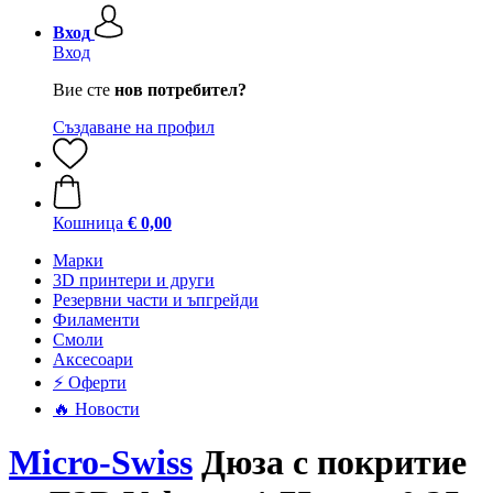
Вход
Вход
Вие сте
нов потребител?
Създаване на профил
Кошница
€ 0,00
Mарки
3D принтери и други
Резервни части и ъпгрейди
Филаменти
Смоли
Аксесоари
⚡ Оферти
🔥 Новости
Micro-Swiss
Дюза с покритие