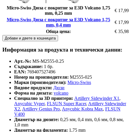
Micro-Swiss Дюза с покритие за E3D Volcano 1,75
€ 17,99
mm, 0,25 mm
Micro-Swiss Дюза с покритие за E3D Volcano 1,75
€ 17,99
mm, 0,4 mm
Обща цена:
€ 35,98
Добави и двете в кошницата
Информация за продукта и технически данни:
Арт.-№:
MS-M2555-0.25
Съдържание:
1 бр.
EAN:
769407527496
Номер на производителя:
M2555-025
Марки (производители):
Micro-Swiss
Видове продукти:
Дюзи
Форма на дюзата:
volcano
Специално за 3D принтери:
Artillery Sidewinder X1
,
Anycubic Vyper
,
FLSUN Super Racer
,
Artillery Sidewinder
X2
,
Artillery Genius Pro
,
Anycubic Kobra Max
,
FLSUN
V400
Диаметър на дюзите:
0,25 мм, 0,4 mm, 0,6 мм, 0,8 мм,
1,0 mm
Диаметър на филамента:
1,75 mm