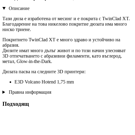
Описание
Тази дюза е изработена от месинг и е покрита с TwinClad XT.
Благодарение на това никелово покритие дюзата има много
ниско триене.
Покритието TwinClad XT е много здраво и устойчиво на
абразия.
Дюзите имат много дълъг живот и по този начин улесняват
3D отпечатването с абразивни филаменти, като въглерод,
метал, Glow-in-the-Dark.
Дюзата пасва на следните 3D принтери:
E3D Volcano Hotend 1,75 mm
Правна информация
Подходящ