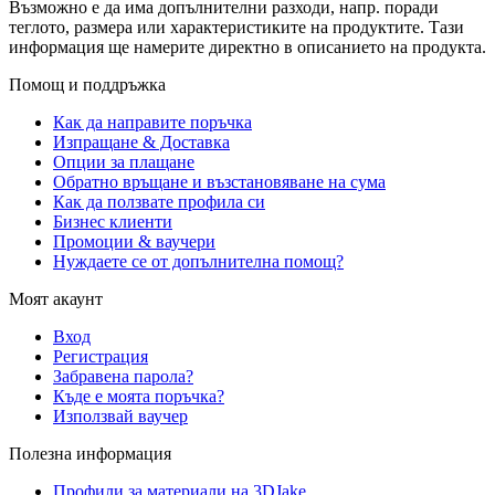
Възможно е да има допълнителни разходи, напр. поради
теглото, размера или характеристиките на продуктите. Тази
информация ще намерите директно в описанието на продукта.
Помощ и поддръжка
Как да направите поръчка
Изпращане & Доставка
Опции за плащане
Обратно връщане и възстановяване на сума
Как да ползвате профила си
Бизнес клиенти
Промоции & ваучери
Нуждаете се от допълнителна помощ?
Моят акаунт
Вход
Регистрация
Забравена парола?
Къде е моята поръчка?
Използвай ваучер
Полезна информация
Профили за материали на 3DJake