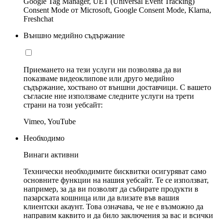
Google Tag Manager, UET (Universal Event Tracking)
Consent Mode от Microsoft, Google Consent Mode, Klarna,
Freshchat
Външно медийно съдържание
Приемането на тези услуги ни позволява да ви
показваме видеоклипове или друго медийно
съдържание, хоствано от външни доставчици. С вашето
съгласие ние използваме следните услуги на трети
страни на този уебсайт:
Vimeo, YouTube
Необходимо
Винаги активни
Технически необходимите бисквитки осигуряват само
основните функции на нашия уебсайт. Те се използват,
например, за да ви позволят да събирате продукти в
пазарската кошница или да влизате във вашия
клиентски акаунт. Това означава, че не е възможно да
направим каквито и да било заключения за вас и всички