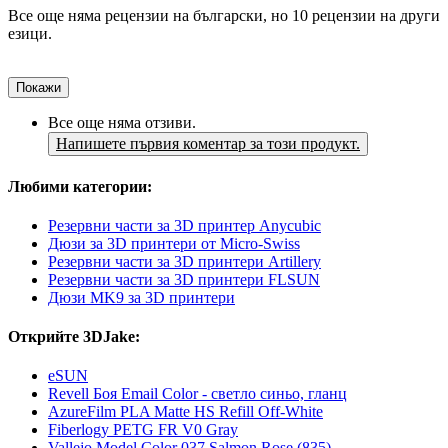
Все още няма рецензии на български, но 10 рецензии на други
езици.
Покажи
Все още няма отзиви.
Напишете първия коментар за този продукт.
Любими категории:
Резервни части за 3D принтер Anycubic
Дюзи за 3D принтери от Micro-Swiss
Резервни части за 3D принтери Artillery
Резервни части за 3D принтери FLSUN
Дюзи MK9 за 3D принтери
Открийте 3DJake:
eSUN
Revell Боя Email Color - светло синьо, гланц
AzureFilm PLA Matte HS Refill Off-White
Fiberlogy PETG FR V0 Gray
Vallejo Model Color 037 Salmon Rose (835)