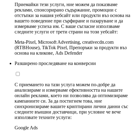
Приемайки тези услуги, ние можем да показваме
реклами, спонсорирано съдържание, промоции с
отстъпки за нашия уебсайт или продукти въз основа на
вашето поведение при сърфиране и пазаруване и да
измерваме успеха им. С ваше съгласие използваме
следните услуги от трети страни на този уебсайт:
Meta-Pixel, Microsoft Advertising, creativecdn.com
(RTBHouse), TikTok Pixel, Препоръки за продукти въз
основа на кликове, Ads Defender
Разширено проследяване на конверсии
С приемането на тази услуга можем по-добре да
анализираме и измерваме ефективността на нашите
онлайн реклами, което ни позволява да оптимизираме
кампаниите си. За да постигнем това, ние
синхронизираме вашите криптирани лични данни със
следните външни доставчици, при условие че вече
използвате техните услуги:
Google Ads