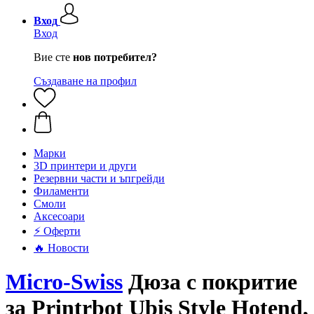
Вход
Вход
Вие сте
нов потребител?
Създаване на профил
Mарки
3D принтери и други
Резервни части и ъпгрейди
Филаменти
Смоли
Аксесоари
⚡ Оферти
🔥 Новости
Micro-Swiss
Дюза с покритие
за Printrbot Ubis Style Hotend,