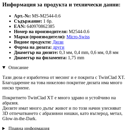
Информация за продукта и технически данни:
Арт.-№:
MS-M2544-0.6
Съдържание:
1 бр.
EAN:
640970862385
Номер на производителя:
M2544-0.6
Марки (производители):
Micro-Swiss
Видове продукти:
Дюзи
Форма на дюзата:
други
Диаметър на дюзите:
0,3 мм, 0,4 mm, 0,6 мм, 0,8 мм
Диаметър на филамента:
1,75 mm
Описание
Тази дюза е изработена от месинг и е покрита с TwinClad XT.
Благодарение на това никелово покритие дюзата има много
ниско триене.
Покритието TwinClad XT е много здраво и устойчиво на
абразия.
Дюзите имат много дълъг живот и по този начин улесняват
3D отпечатването с абразивни нишки, като въглерод, метал,
Glow-in-the-Dark.
Правна информация