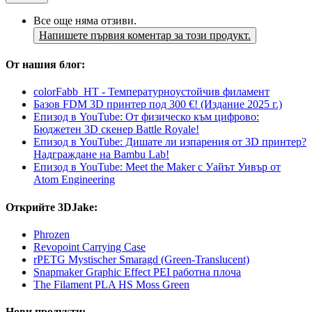
Все още няма отзиви.
Напишете първия коментар за този продукт.
От нашия блог:
colorFabb_HT - Температурнoустойчив филамент
Базов FDM 3D принтер под 300 €! (Издание 2025 г.)
Епизод в YouTube: От физическо към цифрово:
Бюджетен 3D скенер Battle Royale!
Епизод в YouTube: Дишате ли изпарения от 3D принтер?
Надграждане на Bambu Lab!
Епизод в YouTube: Meet the Maker с Уайът Уивър от
Atom Engineering
Открийте 3DJake:
Phrozen
Revopoint Carrying Case
rPETG Mystischer Smaragd (Green-Translucent)
Snapmaker Graphic Effect PEI работна плоча
The Filament PLA HS Moss Green
Нови продукти: