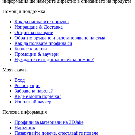
информация ще намерите директно в описанието на продукта.
Помощ и поддръжка
Как да направите поръчка
Изпращане & Доставка
Опции за плащане
Обратно връщане и възстановяване на сума
Как да ползвате профила си
Бизнес клиенти
Промоции & ваучери
Нуждаете се от допълнителна помощ?
Моят акаунт
Вход
Регистрация
Забравена парола?
Къде е моята поръчка?
Използвай ваучер
Полезна информация
Профили за материали на 3DJake
Наръчник
Пазарувайте повече, спестявайте повече