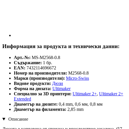
Информация за продукта и технически данни:
Арт.-№:
MS-M2568-0.8
Съдържание:
1 бр.
EAN:
7432114696672
Номер на производителя:
M2568-0.8
Марки (производители):
Micro-Swiss
Видове продукти:
Дюзи
Форма на дюзата:
Ultimaker
Специално за 3D принтери:
Ultimaker 2+
,
Ultimaker 2+
Extended
Диаметър на дюзите:
0,4 mm, 0,6 мм, 0,8 мм
Диаметър на филамента:
2,85 mm
Описание
Дюзата е направена от стомана и впоследствие закалена. (57-