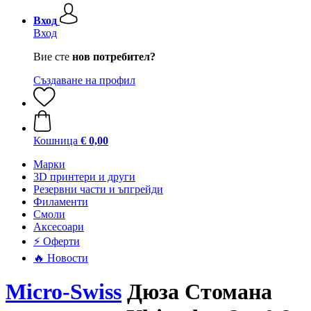
Вход
Вход
Вие сте
нов потребител?
Създаване на профил
Кошница
€ 0,00
Mарки
3D принтери и други
Резервни части и ъпгрейди
Филаменти
Смоли
Аксесоари
⚡ Оферти
🔥 Новости
Micro-Swiss
Дюза Стомана