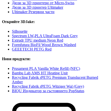
Дюзи за 3D принтери от Micro-Swiss
Дюзи за 3D принтер Ultimaker
Ultimaker Резервни части
Открийте 3DJake:
Silhouette
Spectrum LW-PLA UltraFoam Dark Grey
Extrudr TPU medium Neon Red
Formfutura BioFil Wood Brown Washed
GEEETECH PETG Red
Нови продукти:
Prusament PLA Vanilla White Refill (NFC)
Bambu Lab AMS HT Heating Unit
Recycling Fabrik rPETG Premium Translucent Burned
Amber
Recycling Fabrik rPETG Witziger Wal (Grey)
BIQU Индикатор за състоянието PopStatus