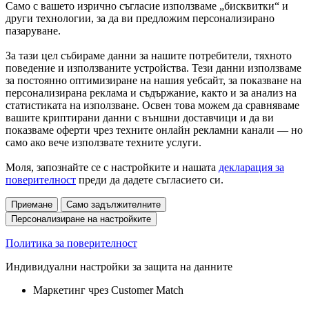
Само с вашето изрично съгласие използваме „бисквитки“ и
други технологии, за да ви предложим персонализирано
пазаруване.
За тази цел събираме данни за нашите потребители, тяхното
поведение и използваните устройства. Тези данни използваме
за постоянно оптимизиране на нашия уебсайт, за показване на
персонализирана реклама и съдържание, както и за анализ на
статистиката на използване. Освен това можем да сравняваме
вашите криптирани данни с външни доставчици и да ви
показваме оферти чрез техните онлайн рекламни канали — но
само ако вече използвате техните услуги.
Моля, запознайте се с настройките и нашата
декларация за
поверителност
преди да дадете съгласието си.
Приемане
Само задължителните
Персонализиране на настройките
Политика за поверителност
Индивидуални настройки за защита на данните
Маркетинг чрез Customer Match