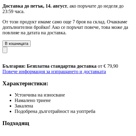
Доставка до петък, 14. август
, ако поръчате до
неделя до
23:59 часа
.
От този продукт имаме само още 7 броя на склад. Очакваме
допълнителни бройки! Ако се поръчат повече, това може да
повлияе на датата на доставка.
В кошницата
България: Безплатна стандартна доставка
от € 79,90
Повече информация за изпращането и доставката
Характеристики:
Устоичива на износване
Намалено триене
Закалена
Подобрена дълготрайност на уоптреба
Подходящ