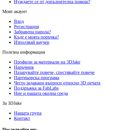
Нуждаете се от допълнителна помощ?
Моят акаунт
Вход
Регистрация
Забравена парола?
Къде е моята поръчка?
Използвай ваучер
Полезна информация
Профили за материали на 3DJake
Наръчник
Пазарувайте повече, спестявайте повече
Партньорска програма
Често задавани въпроси относно 3D печата
Поддръжка за FabLabs
Ние и нашата околна среда
За 3DJake
Нашата група
Контакт
Последвайте ни: