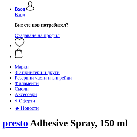
Вход
Вход
Вие сте
нов потребител?
Създаване на профил
Mарки
3D принтери и други
Резервни части и ъпгрейди
Филаменти
Смоли
Аксесоари
⚡ Оферти
🔥 Новости
presto
Adhesive Spray, 150 ml