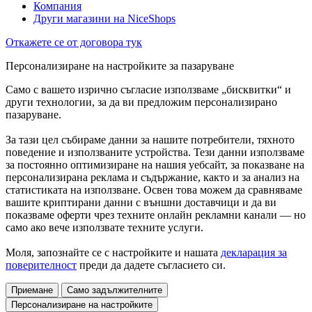
Компания
Други магазини на NiceShops
Откажете се от договора тук
Персонализиране на настройките за пазаруване
Само с вашето изрично съгласие използваме „бисквитки“ и
други технологии, за да ви предложим персонализирано
пазаруване.
За тази цел събираме данни за нашите потребители, тяхното
поведение и използваните устройства. Тези данни използваме
за постоянно оптимизиране на нашия уебсайт, за показване на
персонализирана реклама и съдържание, както и за анализ на
статистиката на използване. Освен това можем да сравняваме
вашите криптирани данни с външни доставчици и да ви
показваме оферти чрез техните онлайн рекламни канали — но
само ако вече използвате техните услуги.
Моля, запознайте се с настройките и нашата
декларация за
поверителност
преди да дадете съгласието си.
Приемане
Само задължителните
Персонализиране на настройките