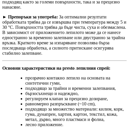
подходящ както за големи повърхности, така и за прецизно
нанасяне.
► Препоръки за употреба:
За оптимални резултати
обработката трябва да се извършва при температура между 5 и
30 °C. Повърхността трябва да бъде чиста, суха и обезмаслена.
В зависимост от приложението лепилото може да се нанесе
едностранно за временно залепване или двустранно за трайна
връзка. Краткото време за изпаряване позволява бърза
последваща обработка, а силното притискане осигурява
стабилно залепване.
Основни характеристики на presto лепилния спрей:
прозрачно контакно лепило на основата на
синтетични гуми,
подходящо за трайни и временни залепвания,
бързосъхнещо и надеждно,
регулируем клапан за прецизно дозиране,
равномерно разпръскване (~10 cm),
подходящо за множество материали: килим, корк,
гума, дунапрен, хартия, картон, текстил, кожа,
метал, дърво, много пластмаси и фолиа,
лесно приложение.