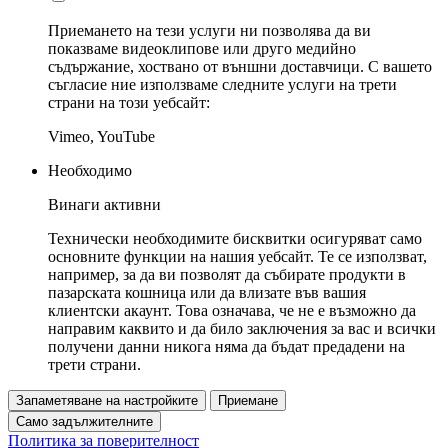
Приемането на тези услуги ни позволява да ви
показваме видеоклипове или друго медийно
съдържание, хоствано от външни доставчици. С вашето
съгласие ние използваме следните услуги на трети
страни на този уебсайт:
Vimeo, YouTube
Необходимо
Винаги активни
Технически необходимите бисквитки осигуряват само
основните функции на нашия уебсайт. Те се използват,
например, за да ви позволят да събирате продукти в
пазарската кошница или да влизате във вашия
клиентски акаунт. Това означава, че не е възможно да
направим каквито и да било заключения за вас и всички
получени данни никога няма да бъдат предадени на
трети страни.
Запаметяване на настройките
Приемане
Само задължителните
Политика за поверителност