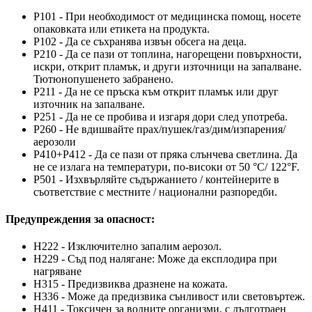
P101 - При необходимост от медицинска помощ, носете
опаковката или етикета на продукта.
P102 - Да се съхранява извън обсега на деца.
P210 - Да се пази от топлина, нагорещени повърхности,
искри, открит пламък, и други източници на запалване.
Тютюнопушенето забранено.
P211 - Да не се пръска към открит пламък или друг
източник на запалване.
P251 - Да не се пробива и изгаря дори след употреба.
P260 - Не вдишвайте прах/пушек/газ/дим/изпарения/
аерозоли
P410+P412 - Да се пази от пряка слънчева светлина. Да
не се излага на температури, по-високи от 50 °C/ 122°F.
P501 - Изхвърляйте съдържанието / контейнерите в
съответствие с местните / национални разпоредби.
Предупреждения за опасност:
H222 - Изключително запалим аерозол.
H229 - Съд под налягане: Може да експлодира при
нагряване
H315 - Предизвиква дразнене на кожата.
H336 - Може да предизвика сънливост или световъртеж.
H411 - Токсичен за водните организми, с дълготраен