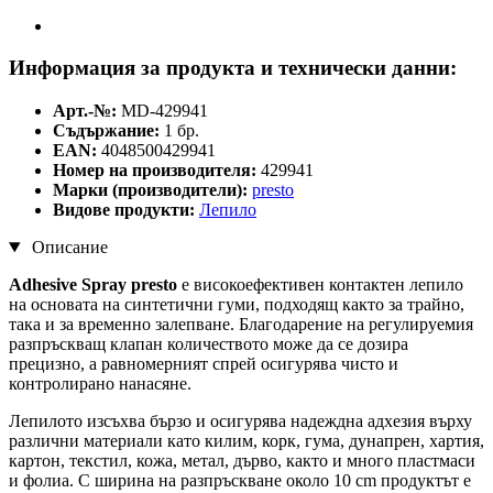
Информация за продукта и технически данни:
Арт.-№:
MD-429941
Съдържание:
1 бр.
EAN:
4048500429941
Номер на производителя:
429941
Марки (производители):
presto
Видове продукти:
Лепило
Описание
Adhesive Spray presto
е високоефективен контактен лепило
на основата на синтетични гуми, подходящ както за трайно,
така и за временно залепване. Благодарение на регулируемия
разпръскващ клапан количеството може да се дозира
прецизно, а равномерният спрей осигурява чисто и
контролирано нанасяне.
Лепилото изсъхва бързо и осигурява надеждна адхезия върху
различни материали като килим, корк, гума, дунапрен, хартия,
картон, текстил, кожа, метал, дърво, както и много пластмаси
и фолиа. С ширина на разпръскване около 10 cm продуктът е