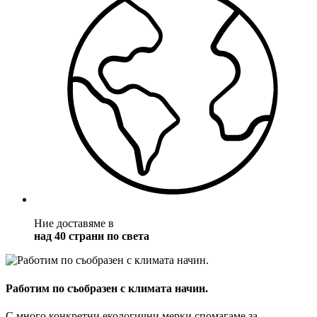
Ние доставяме в
над 40 страни по света
Работим по съобразен с климата начин.
С много конкретни екологични мерки спомагаме за