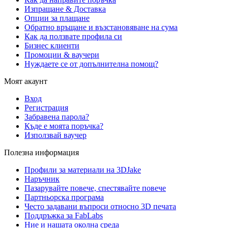
Изпращане & Доставка
Опции за плащане
Обратно връщане и възстановяване на сума
Как да ползвате профила си
Бизнес клиенти
Промоции & ваучери
Нуждаете се от допълнителна помощ?
Моят акаунт
Вход
Регистрация
Забравена парола?
Къде е моята поръчка?
Използвай ваучер
Полезна информация
Профили за материали на 3DJake
Наръчник
Пазарувайте повече, спестявайте повече
Партньорска програма
Често задавани въпроси относно 3D печата
Поддръжка за FabLabs
Ние и нашата околна среда