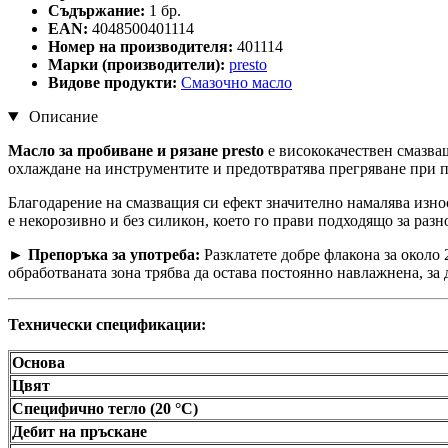
Съдържание:
1 бр.
EAN:
4048500401114
Номер на производителя:
401114
Марки (производители):
presto
Видове продукти:
Смазочно масло
Описание
Масло за пробиване и рязане presto
е висококачествен смазва
охлаждане на инструментите и предотвратява прегряване при пр
Благодарение на смазващия си ефект значително намалява изно
е некорозивно и без силикон, което го прави подходящо за раз
►
Препоръка за употреба:
Разклатете добре флакона за около
обработваната зона трябва да остава постоянно навлажнена, за
Технически спецификации:
Основа
Цвят
Специфично тегло (20 °C)
Дебит на пръскане