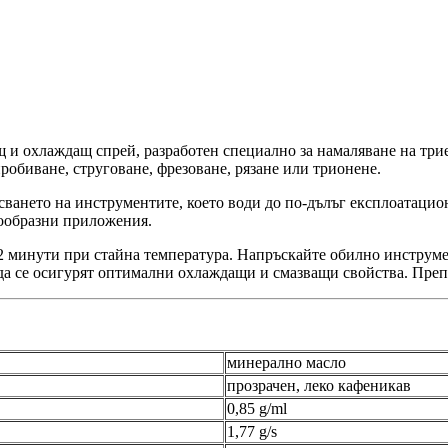
щ и охлаждащ спрей, разработен специално за намаляване на тр
обиване, струговане, фрезоване, рязане или трионене.
сването на инструментите, което води до по-дълъг експлоатаци
нообразни приложения.
 2 минути при стайна температура. Напръскайте обилно инструме
 да се осигурят оптимални охлаждащи и смазващи свойства. Преп
минерално масло
прозрачен, леко кафеникав
0,85 g/ml
1,77 g/s