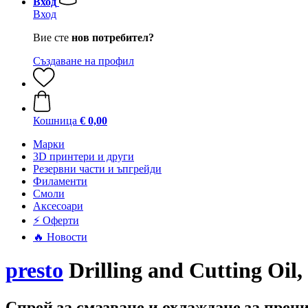
Вход
Вход
Вие сте
нов потребител?
Създаване на профил
Кошница
€ 0,00
Mарки
3D принтери и други
Резервни части и ъпгрейди
Филаменти
Смоли
Аксесоари
⚡ Оферти
🔥 Новости
presto
Drilling and Cutting Oil,
Спрей за смазване и охлаждане за прец