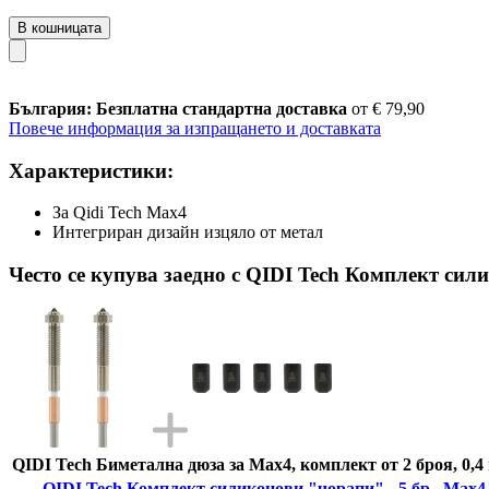
В кошницата
България: Безплатна стандартна доставка
от € 79,90
Повече информация за изпращането и доставката
Характеристики:
За Qidi Tech Max4
Интегриран дизайн изцяло от метал
Често се купува заедно с QIDI Tech Комплект сили
QIDI Tech Биметална дюза за Max4, комплект от 2 броя, 0,4
QIDI Tech Комплект силиконови "чорапи" - 5 бр., Max4 