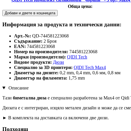
Обща цена:
Добави и двете в кошницата
Информация за продукта и технически данни:
Арт.-№:
QD-744581223068
Съдържание:
2 Броя
EAN:
744581223068
Номер на производителя:
744581223068
Марки (производители):
QIDI Tech
Видове продукти:
Дюзи
Специално за 3D принтери:
QIDI Tech Max4
Диаметър на дюзите:
0,2 mm, 0,4 mm, 0,6 мм, 0,8 мм
Диаметър на филамента:
1,75 mm
Описание
Тази
биметална дюза
е специално разработена за Max4 от Qidi
Дюзата е с интегриран, изцяло метален дизайн и може да се сме
► В комплекта на доставката са включени две дюзи.
Подходящ