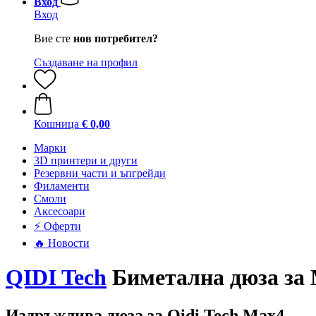
Вход
Вход
Вие сте
нов потребител?
Създаване на профил
Кошница
€ 0,00
Mарки
3D принтери и други
Резервни части и ъпгрейди
Филаменти
Смоли
Аксесоари
⚡ Оферти
🔥 Новости
QIDI Tech
Биметална дюза за M
Издръжлива дюза за Qidi Tech Max4