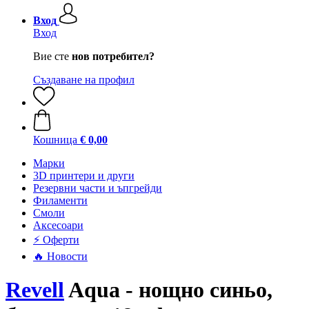
Вход
Вход
Вие сте
нов потребител?
Създаване на профил
Кошница
€ 0,00
Mарки
3D принтери и други
Резервни части и ъпгрейди
Филаменти
Смоли
Аксесоари
⚡ Оферти
🔥 Новости
Revell
Aqua - нощно синьо,