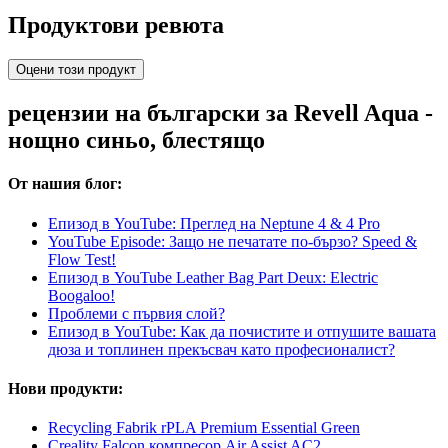
Продуктови ревюта
Оцени този продукт
рецензии на български за Revell Aqua -
нощно синьо, блестящо
От нашия блог:
Епизод в YouTube: Преглед на Neptune 4 & 4 Pro
YouTube Episode: Защо не печатате по-бързо? Speed &
Flow Test!
Епизод в YouTube Leather Bag Part Deux: Electric
Boogaloo!
Проблеми с първия слой?
Епизод в YouTube: Как да почистите и отпушите вашата
дюза и топлинен прекъсвач като професионалист?
Нови продукти:
Recycling Fabrik rPLA Premium Essential Green
Creality Falcon компресор Air Assist AC2