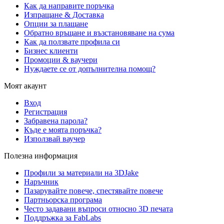
Как да направите поръчка
Изпращане & Доставка
Опции за плащане
Обратно връщане и възстановяване на сума
Как да ползвате профила си
Бизнес клиенти
Промоции & ваучери
Нуждаете се от допълнителна помощ?
Моят акаунт
Вход
Регистрация
Забравена парола?
Къде е моята поръчка?
Използвай ваучер
Полезна информация
Профили за материали на 3DJake
Наръчник
Пазарувайте повече, спестявайте повече
Партньорска програма
Често задавани въпроси относно 3D печата
Поддръжка за FabLabs