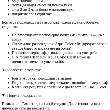
88 различни цвята
могат да бъдат смесени помежду си
след 2 до 3 часа боята е напълно суха
покритие след един час
Боите са подходящи и за аерограф. Следва да се отбележи
следното:
Не разреждайте прекомерно боята (максимум 20-25% с
вода)
Оптимално разреждане с Aqua Color Mix (предотвратява
твърде бързото изсъхване на боята)
Почистете аерографа с вода веднага след употреба
С Airbrush Clean или Aqua Color Clean може да
почистите вече изсушената боя
За обработка с четката:
Боите Aqua са подходящи за мазане
Гладки повърхности след четкане - подобни на аерограф
Крайният резултат е сравним с цветовете на Email Color
Повече информация
Внимание! Само за деца над 8 години. Да се ​​използва под
наблюдението на възрастни.