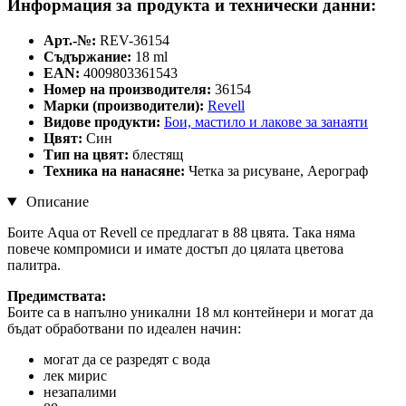
Информация за продукта и технически данни:
Арт.-№:
REV-36154
Съдържание:
18 ml
EAN:
4009803361543
Номер на производителя:
36154
Марки (производители):
Revell
Видове продукти:
Бои, мастилo и лакове за занаяти
Цвят:
Син
Тип на цвят:
блестящ
Техника на нанасяне:
Четка за рисуване, Аерограф
Описание
Боите Aqua от Revell се предлагат в 88 цвята. Така няма
повече компромиси и имате достъп до цялата цветова
палитра.
Предимствата:
Боите са в напълно уникални 18 мл контейнери и могат да
бъдат обработвани по идеален начин:
могат да се разредят с вода
лек мирис
незапалими