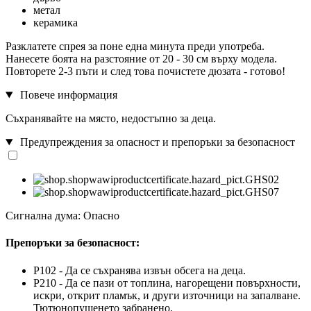
метал
керамика
Разклатете спрея за поне една минута преди употреба.
Нанесете боята на разстояние от 20 - 30 см върху модела.
Повторете 2-3 пъти и след това почистете дюзата - готово!
Повече информация
Съхранявайте на място, недостъпно за деца.
Предупреждения за опасност и препоръки за безопасност
Сигнална дума: Опасно
Препоръки за безопасност:
P102 - Да се съхранява извън обсега на деца.
P210 - Да се пази от топлина, нагорещени повърхности,
искри, открит пламък, и други източници на запалване.
Тютюнопушенето забранено.