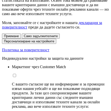
статистиката на използване. Освен това можем да сравняваме
вашите криптирани данни с външни доставчици и да ви
показваме оферти чрез техните онлайн рекламни канали — но
само ако вече използвате техните услуги.
Моля, запознайте се с настройките и нашата
декларация за
поверителност
преди да дадете съгласието си.
Приемане
Само задължителните
Персонализиране на настройките
Политика за поверителност
Индивидуални настройки за защита на данните
Маркетинг чрез Customer Match
С вашето съгласие ще ви информираме и за промоции
извън нашия уебсайт и ще ви показваме подходящи
продукти. За тази цел синхронизираме вашите
криптирани лични данни със следните външни
доставчици и използваме техните канали за онлайн
реклама, ако вече използвате техните услуги: