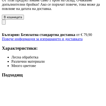
От този продукт имаме само 1 брой на склад. Очакваме
допълнителни бройки! Ако се поръчат повече, това може да
повлияе на датата на доставка.
В кошницата
България: Безплатна стандартна доставка
от € 79,90
Повече информация за изпращането и доставката
Характеристики:
Лесна обработка
Различни материали
Много цветове
Подходящ