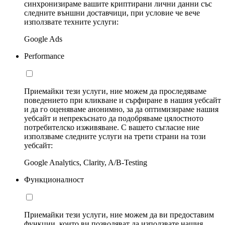
синхронизираме вашите криптирани лични данни със
следните външни доставчици, при условие че вече
използвате техните услуги:
Google Ads
Performance
Приемайки тези услуги, ние можем да проследяваме
поведението при кликване и сърфиране в нашия уебсайт
и да го оценяваме анонимно, за да оптимизираме нашия
уебсайт и непрекъснато да подобряваме цялостното
потребителско изживяване. С вашето съгласие ние
използваме следните услуги на трети страни на този
уебсайт:
Google Analytics, Clarity, A/B-Testing
Функционалност
Приемайки тези услуги, ние можем да ви предоставим
функции, които ви позволяват да използвате нашия