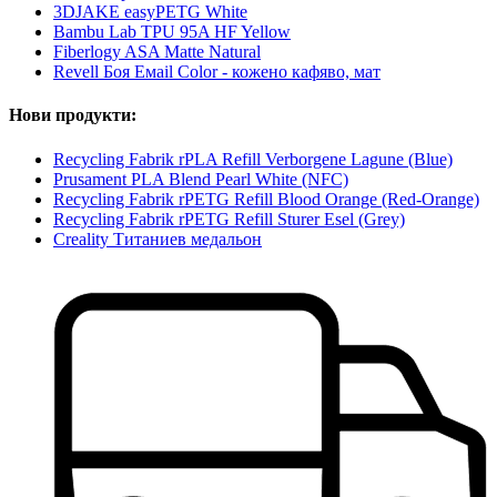
3DJAKE easyPETG White
Bambu Lab TPU 95A HF Yellow
Fiberlogy ASA Matte Natural
Revell Боя Емаil Color - кожено кафяво, мат
Нови продукти:
Recycling Fabrik rPLA Refill Verborgene Lagune (Blue)
Prusament PLA Blend Pearl White (NFC)
Recycling Fabrik rPETG Refill Blood Orange (Red-Orange)
Recycling Fabrik rPETG Refill Sturer Esel (Grey)
Creality Титаниев медальон