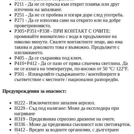
P211 - Да не се пръска към открит пламък или друг
източник на запалване.
P251 - Да не се пробива и изгаря дори след употреба.
P271 - Да се използва само на открито или на добре
проветривомясто.
P305+P351+P338 - ПРИ КОНТАКТ С ОЧИТЕ:
промивайте внимателно с вода в продължение на
няколко минути. Свалете контактните лещи, ако има
такива и доколкото това е възможно. Продължете с
изплакването.
P405 - Да се съхранява под ключ.
P410+P412 - Да се пази от пряка слънчева светлина. Да
не се излага на температури, по-високи от 50 °C/ 122°F.
P501 - Изхвърляйте съдържанието / контейнерите в
съответствие с местните / национални разпоредби.
Предупреждения за опасност:
H222 - Изключително запалим аерозол.
H229 - Съд под налягане: Може да експлодира при
нагряване
H319 - Предизвиква сериозно дразнене на очите.
H336 - Може да предизвика сънливост или световъртеж.
H412 - Вреден за водните организми, с дълготраен