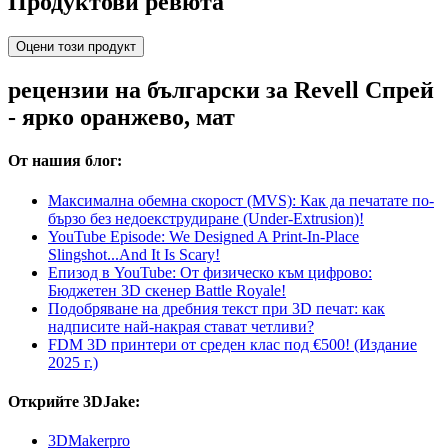
Продуктови ревюта
Оцени този продукт
рецензии на български за Revell Спрей
- ярко оранжево, мат
От нашия блог:
Максимална обемна скорост (MVS): Как да печатате по-
бързо без недоекструдиране (Under-Extrusion)!
YouTube Episode: We Designed A Print-In-Place
Slingshot...And It Is Scary!
Епизод в YouTube: От физическо към цифрово:
Бюджетен 3D скенер Battle Royale!
Подобряване на дребния текст при 3D печат: как
надписите най-накрая стават четливи?
FDM 3D принтери от среден клас под €500! (Издание
2025 г.)
Открийте 3DJake:
3DMakerpro