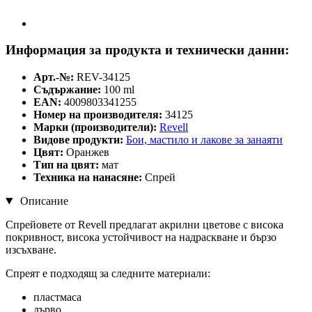
Информация за продукта и технически данни:
Арт.-№:
REV-34125
Съдържание:
100 ml
EAN:
4009803341255
Номер на производителя:
34125
Марки (производители):
Revell
Видове продукти:
Бои, мастилo и лакове за занаяти
Цвят:
Оранжев
Тип на цвят:
мат
Техника на нанасяне:
Спрей
Описание
Спрейовете от Revell предлагат акрилни цветове с висока
покривност, висока устойчивост на надраскване и бързо
изсъхване.
Спреят е подходящ за следните материали:
пластмаса
дърво