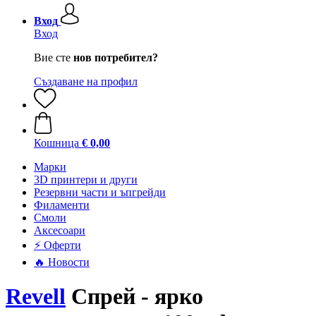
Вход
Вход
Вие сте
нов потребител?
Създаване на профил
Кошница
€ 0,00
Mарки
3D принтери и други
Резервни части и ъпгрейди
Филаменти
Смоли
Аксесоари
⚡ Оферти
🔥 Новости
Revell
Спрей - ярко