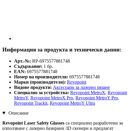
Информация за продукта и технически данни:
Арт.-№:
RP-6975577881748
Съдържание:
1 бр.
EAN:
6975577881748
Номер на производителя:
6975577881748
Марки (производители):
Revopoint
Видове продукти:
Аксесоари за лазерно рязане
Специално за устройства:
Revopoint MetroX
,
Revopoint
MetroY
,
Revopoint MetroX Pro
,
Revopoint MetroY Pro
,
Revopoint Trackit
,
Revopoint MetroY Ultra
Описание
Revopoint Laser Safety Glasses
са специално разработени за
използване с лазерно базирани 3D скенери и предлагат