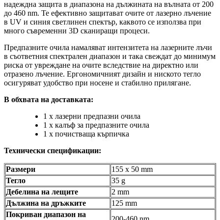
надеждна защита в диапазона на дължината на вълната от 200
до 460 nm. Те ефективно защитават очите от лазерно лъчение
в UV и синия светлинен спектър, каквото се използва при
много съвременни 3D сканиращи процеси.
Предпазните очила намаляват интензитета на лазерните лъчи
в съответния спектрален диапазон и така свеждат до минимум
риска от увреждане на очите вследствие на директно или
отразено лъчение. Ергономичният дизайн и ниското тегло
осигуряват удобство при носене и стабилно прилягане.
В обхвата на доставката:
1 x лазерни предпазни очила
1 x калъф за предпазните очила
1 x почистваща кърпичка
Технически спецификации:
Размери
155 x 50 mm
Тегло
35 g
Дебелина на лещите
2 mm
Дължина на дръжките
125 mm
Покриван диапазон на
200-460 nm