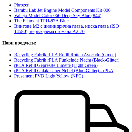
Phrozen
Bambu Lab Jet Engine Model Components Kit-006
Vallejo Model Color 066 Deep Sky Blue (844)
The Filament TPU-87A Blue
Винтове M2 с цилиндрична глава, ниска глава (ISO
14580), неръждаема стомана A2-70
Нови продукти:
Recycling Fabrik rPLA Refill Rotten Avocado (Green)
Recycling Fabrik rPLA Funkelnde Nacht (Black-Glitter)
rPLA Refill Gepresste Limette (Light Green)
rPLA Refill Galaktischer Nebel (Blue-Glitter) - rPLA
Prusament PVB Light Yellow (NFC)