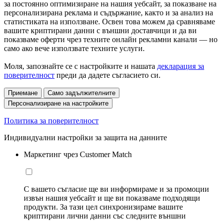
за постоянно оптимизиране на нашия уебсайт, за показване на
персонализирана реклама и съдържание, както и за анализ на
статистиката на използване. Освен това можем да сравняваме
вашите криптирани данни с външни доставчици и да ви
показваме оферти чрез техните онлайн рекламни канали — но
само ако вече използвате техните услуги.
Моля, запознайте се с настройките и нашата
декларация за
поверителност
преди да дадете съгласието си.
Приемане
Само задължителните
Персонализиране на настройките
Политика за поверителност
Индивидуални настройки за защита на данните
Маркетинг чрез Customer Match
С вашето съгласие ще ви информираме и за промоции
извън нашия уебсайт и ще ви показваме подходящи
продукти. За тази цел синхронизираме вашите
криптирани лични данни със следните външни