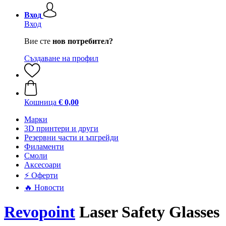
Вход
Вход
Вие сте
нов потребител?
Създаване на профил
Кошница
€ 0,00
Mарки
3D принтери и други
Резервни части и ъпгрейди
Филаменти
Смоли
Аксесоари
⚡ Оферти
🔥 Новости
Revopoint
Laser Safety Glasses