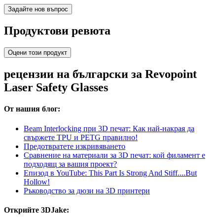
Задайте нов въпрос
Продуктови ревюта
Оцени този продукт
рецензии на български за Revopoint
Laser Safety Glasses
От нашия блог:
Beam Interlocking при 3D печат: Как най-накрая да
свържете TPU и PETG правилно!
Предотвратете изкривяването
Сравнение на материали за 3D печат: кой филамент е
подходящ за вашия проект?
Епизод в YouTube: This Part Is Strong And Stiff....But
Hollow!
Ръководство за дюзи на 3D принтери
Открийте 3DJake: