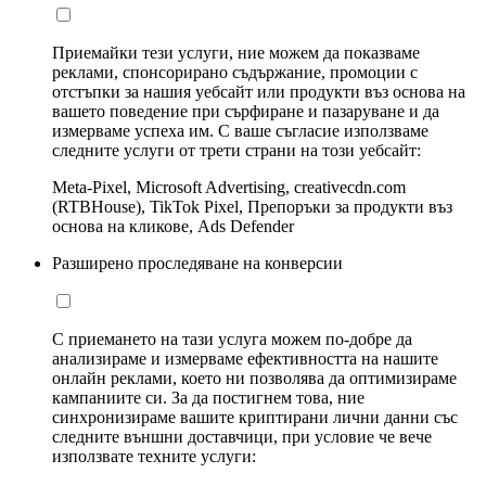
Приемайки тези услуги, ние можем да показваме
реклами, спонсорирано съдържание, промоции с
отстъпки за нашия уебсайт или продукти въз основа на
вашето поведение при сърфиране и пазаруване и да
измерваме успеха им. С ваше съгласие използваме
следните услуги от трети страни на този уебсайт:
Meta-Pixel, Microsoft Advertising, creativecdn.com
(RTBHouse), TikTok Pixel, Препоръки за продукти въз
основа на кликове, Ads Defender
Разширено проследяване на конверсии
С приемането на тази услуга можем по-добре да
анализираме и измерваме ефективността на нашите
онлайн реклами, което ни позволява да оптимизираме
кампаниите си. За да постигнем това, ние
синхронизираме вашите криптирани лични данни със
следните външни доставчици, при условие че вече
използвате техните услуги: