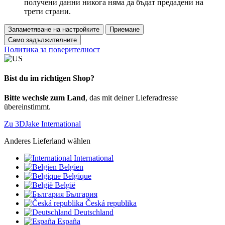
получени данни никога няма да бъдат предадени на
трети страни.
Запаметяване на настройките
Приемане
Само задължителните
Политика за поверителност
Bist du im richtigen Shop?
Bitte wechsle zum Land
, das mit deiner Lieferadresse
übereinstimmt.
Zu 3DJake International
Anderes Lieferland wählen
International
Belgien
Belgique
België
България
Česká republika
Deutschland
España