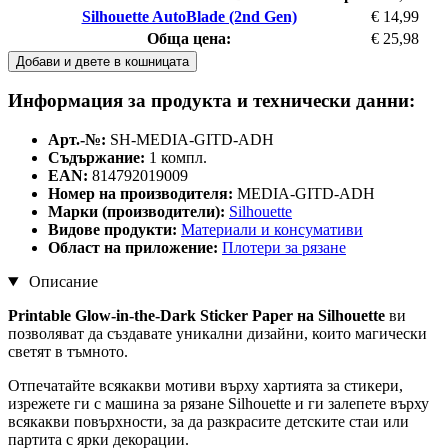
Silhouette AutoBlade (2nd Gen)
€ 14,99
Обща цена:
€ 25,98
Добави и двете в кошницата
Информация за продукта и технически данни:
Арт.-№:
SH-MEDIA-GITD-ADH
Съдържание:
1 компл.
EAN:
814792019009
Номер на производителя:
MEDIA-GITD-ADH
Марки (производители):
Silhouette
Видове продукти:
Материали и консумативи
Област на приложение:
Плотери за рязане
Описание
Printable Glow-in-the-Dark Sticker Paper на Silhouette
ви
позволяват да създавате уникални дизайни, които магически
светят в тъмното.
Отпечатайте всякакви мотиви върху хартията за стикери,
изрежете ги с машина за рязане Silhouette и ги залепете върху
всякакви повърхности, за да разкрасите детските стаи или
партита с ярки декорации.