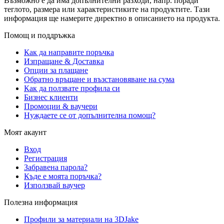
Възможно е да има допълнителни разходи, напр. поради
теглото, размера или характеристиките на продуктите. Тази
информация ще намерите директно в описанието на продукта.
Помощ и поддръжка
Как да направите поръчка
Изпращане & Доставка
Опции за плащане
Обратно връщане и възстановяване на сума
Как да ползвате профила си
Бизнес клиенти
Промоции & ваучери
Нуждаете се от допълнителна помощ?
Моят акаунт
Вход
Регистрация
Забравена парола?
Къде е моята поръчка?
Използвай ваучер
Полезна информация
Профили за материали на 3DJake