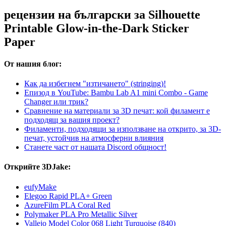
рецензии на български за Silhouette
Printable Glow-in-the-Dark Sticker
Paper
От нашия блог:
Как да избегнем "изтичането" (stringing)!
Епизод в YouTube: Bambu Lab A1 mini Combo - Game
Changer или трик?
Сравнение на материали за 3D печат: кой филамент е
подходящ за вашия проект?
Филаменти, подходящи за използване на открито, за 3D-
печат, устойчив на атмосферни влияния
Станете част от нашата Discord общност!
Открийте 3DJake:
eufyMake
Elegoo Rapid PLA+ Green
AzureFilm PLA Coral Red
Polymaker PLA Pro Metallic Silver
Vallejo Model Color 068 Light Turquoise (840)