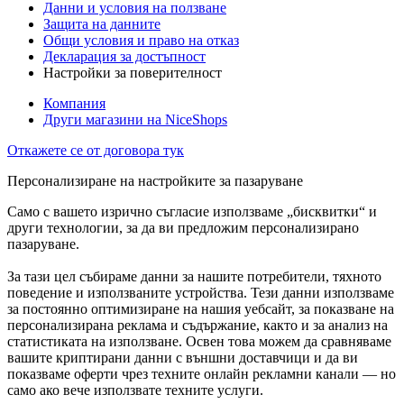
Данни и условия на ползване
Защита на данните
Общи условия и право на отказ
Декларация за достъпност
Настройки за поверителност
Компания
Други магазини на NiceShops
Откажете се от договора тук
Персонализиране на настройките за пазаруване
Само с вашето изрично съгласие използваме „бисквитки“ и
други технологии, за да ви предложим персонализирано
пазаруване.
За тази цел събираме данни за нашите потребители, тяхното
поведение и използваните устройства. Тези данни използваме
за постоянно оптимизиране на нашия уебсайт, за показване на
персонализирана реклама и съдържание, както и за анализ на
статистиката на използване. Освен това можем да сравняваме
вашите криптирани данни с външни доставчици и да ви
показваме оферти чрез техните онлайн рекламни канали — но
само ако вече използвате техните услуги.