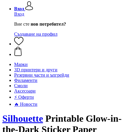
Вход
Вход
Вие сте
нов потребител?
Създаване на профил
Mарки
3D принтери и други
Резервни части и ъпгрейди
Филаменти
Смоли
Аксесоари
⚡ Оферти
🔥 Новости
Silhouette
Printable Glow-in-
the-Dark Sticker Paper