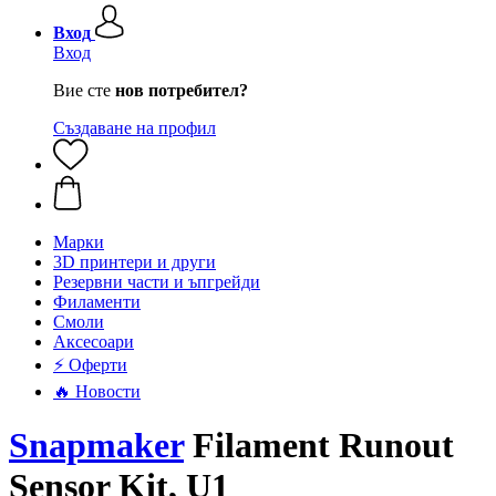
Вход
Вход
Вие сте
нов потребител?
Създаване на профил
Mарки
3D принтери и други
Резервни части и ъпгрейди
Филаменти
Смоли
Аксесоари
⚡ Оферти
🔥 Новости
Snapmaker
Filament Runout
Sensor Kit, U1