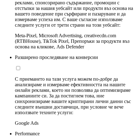
реклами, спонсорирано съдържание, промоции с
отстъпки за нашия уебсайт или продукти въз основа на
вашето поведение при сърфиране и пазаруване и да
измерваме успеха им. С ваше съгласие използваме
следните услуги от трети страни на този уебсайт:
Meta-Pixel, Microsoft Advertising, creativecdn.com
(RTBHouse), TikTok Pixel, Препоръки за продукти въз
основа на кликове, Ads Defender
Разширено проследяване на конверсии
С приемането на тази услуга можем по-добре да
анализираме и измерваме ефективността на нашите
онлайн реклами, което ни позволява да оптимизираме
кампаниите си. За да постигнем това, ние
синхронизираме вашите криптирани лични данни със
следните външни доставчици, при условие че вече
използвате техните услуги:
Google Ads
Performance