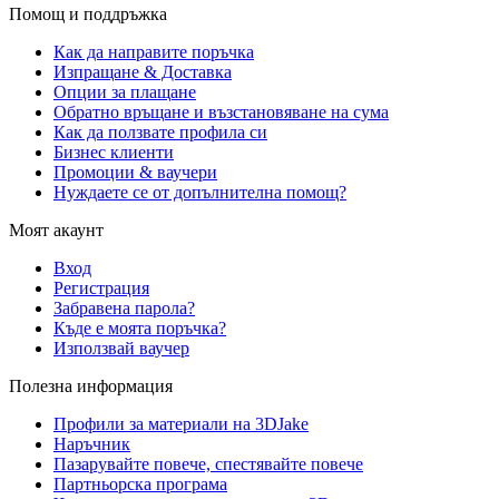
Помощ и поддръжка
Как да направите поръчка
Изпращане & Доставка
Опции за плащане
Обратно връщане и възстановяване на сума
Как да ползвате профила си
Бизнес клиенти
Промоции & ваучери
Нуждаете се от допълнителна помощ?
Моят акаунт
Вход
Регистрация
Забравена парола?
Къде е моята поръчка?
Използвай ваучер
Полезна информация
Профили за материали на 3DJake
Наръчник
Пазарувайте повече, спестявайте повече
Партньорска програма