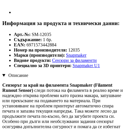
Информация за продукта и технически данни:
Арт.-№:
SM-12035
Съдържание:
1 бр.
EAN:
6971573442884
Номер на производителя:
12035
Марки (производители):
Snapmaker
Видове продукти:
Сензори за филаменти
Специално за 3D принтери:
Snapmaker U1
Описание
Сензорът за край на филамента Snapmaker (Filament
Runout Sensor)
следи потока на филамента в реално време и
надеждно открива проблеми като празна макара, запушване
или прекъсване на подаването на материала. При
установяване на проблем принтерът автоматично спира
печата и запазва текущия напредък. Така можете лесно да
продължите печата по-късно, без да загубите проекта си.
Особено при дълги или необслужвани задания сензорът
осигурява допълнителна сигурност и помага да се избегнат