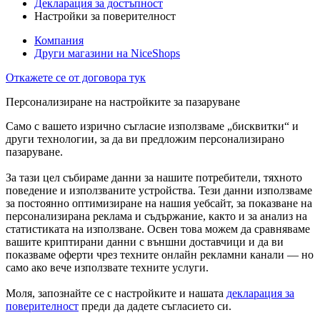
Декларация за достъпност
Настройки за поверителност
Компания
Други магазини на NiceShops
Откажете се от договора тук
Персонализиране на настройките за пазаруване
Само с вашето изрично съгласие използваме „бисквитки“ и
други технологии, за да ви предложим персонализирано
пазаруване.
За тази цел събираме данни за нашите потребители, тяхното
поведение и използваните устройства. Тези данни използваме
за постоянно оптимизиране на нашия уебсайт, за показване на
персонализирана реклама и съдържание, както и за анализ на
статистиката на използване. Освен това можем да сравняваме
вашите криптирани данни с външни доставчици и да ви
показваме оферти чрез техните онлайн рекламни канали — но
само ако вече използвате техните услуги.
Моля, запознайте се с настройките и нашата
декларация за
поверителност
преди да дадете съгласието си.