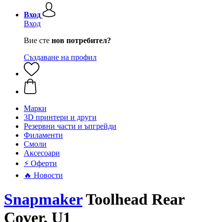
Вход
Вход
Вие сте
нов потребител?
Създаване на профил
Mарки
3D принтери и други
Резервни части и ъпгрейди
Филаменти
Смоли
Аксесоари
⚡ Оферти
🔥 Новости
Snapmaker
Toolhead Rear
Cover, U1