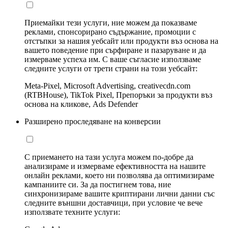
Приемайки тези услуги, ние можем да показваме
реклами, спонсорирано съдържание, промоции с
отстъпки за нашия уебсайт или продукти въз основа на
вашето поведение при сърфиране и пазаруване и да
измерваме успеха им. С ваше съгласие използваме
следните услуги от трети страни на този уебсайт:
Meta-Pixel, Microsoft Advertising, creativecdn.com
(RTBHouse), TikTok Pixel, Препоръки за продукти въз
основа на кликове, Ads Defender
Разширено проследяване на конверсии
С приемането на тази услуга можем по-добре да
анализираме и измерваме ефективността на нашите
онлайн реклами, което ни позволява да оптимизираме
кампаниите си. За да постигнем това, ние
синхронизираме вашите криптирани лични данни със
следните външни доставчици, при условие че вече
използвате техните услуги: