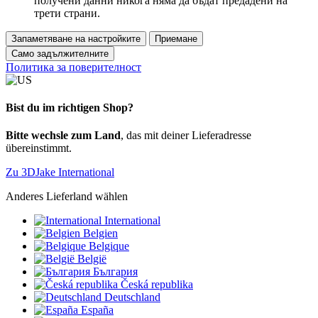
получени данни никога няма да бъдат предадени на
трети страни.
Запаметяване на настройките
Приемане
Само задължителните
Политика за поверителност
Bist du im richtigen Shop?
Bitte wechsle zum Land
, das mit deiner Lieferadresse
übereinstimmt.
Zu 3DJake International
Anderes Lieferland wählen
International
Belgien
Belgique
België
България
Česká republika
Deutschland
España