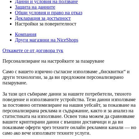
Данни и условия на ползване
Защита на данните
Общи условия и право на отказ
Декларация за достъпност
Настройки за поверителност
Компания
Други магазини на NiceShops
Откажете се от договора тук
Персонализиране на настройките за пазаруване
Само с вашето изрично съгласие използваме „бисквитки“ и
други технологии, за да ви предложим персонализирано
пазаруване.
За тази цел събираме данни за нашите потребители, тяхното
поведение и използваните устройства. Тези данни използваме
за постоянно оптимизиране на нашия уебсайт, за показване на
персонализирана реклама и съдържание, както и за анализ на
статистиката на използване. Освен това можем да сравняваме
вашите криптирани данни с външни доставчици и да ви
показваме оферти чрез техните онлайн рекламни канали — но
само ако вече използвате техните услуги.