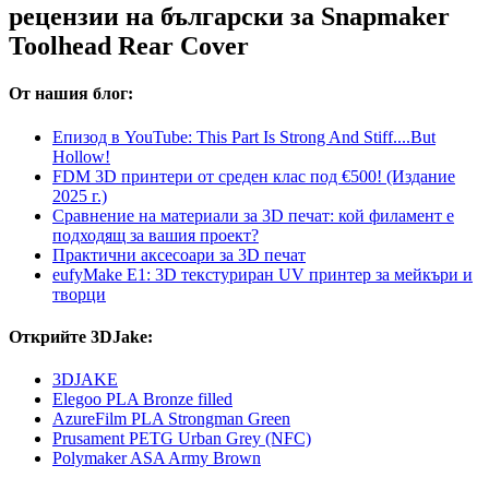
рецензии на български за Snapmaker
Toolhead Rear Cover
От нашия блог:
Епизод в YouTube: This Part Is Strong And Stiff....But
Hollow!
FDM 3D принтери от среден клас под €500! (Издание
2025 г.)
Сравнение на материали за 3D печат: кой филамент е
подходящ за вашия проект?
Практични аксесоари за 3D печат
eufyMake E1: 3D текстуриран UV принтер за мейкъри и
творци
Открийте 3DJake:
3DJAKE
Elegoo PLA Bronze filled
AzureFilm PLA Strongman Green
Prusament PETG Urban Grey (NFC)
Polymaker ASA Army Brown