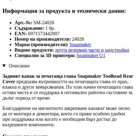
Информация за продукта и технически данни:
Арт.-№:
SM-24026
Съдържание:
1 бр.
EAN:
6971573442907
Номер на производителя:
24026
Марки (производители):
Snapmaker
Видове продукти:
други резервни части и надстройки
Специално за 3D принтери:
Snapmaker U1
Описание
Задният капак за печатаща глава Snapmaker Toolhead Rear
Cover
предпазва вътрешността на печатащата глава от прах,
влакна и други замърсявания. По този начин печатащата глава
остава чиста и се поддържа в оптимално работно състояние за
дълъг период от време.
Благодарение на магнитното закрепване капакът може лесно
да се монтира и демонтира, което го прави особено удобен
при поддръжка или когато е необходим бърз достъп до
вътрешните компоненти.