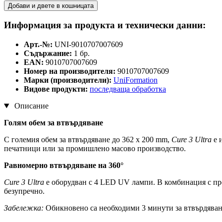
Добави и двете в кошницата
Информация за продукта и технически данни:
Арт.-№:
UNI-9010707007609
Съдържание:
1 бр.
EAN:
9010707007609
Номер на производителя:
9010707007609
Марки (производители):
UniFormation
Видове продукти:
последваща обработка
Описание
Голям обем за втвърдяване
С големия обем за втвърдяване до 362 x 200 mm,
Cure 3 Ultra
е 
печатници или за промишлено масово производство.
Равномерно втвърдяване на 360°
Cure 3 Ultra
е оборудван с 4 LED UV лампи. В комбинация с про
безупречно.
Забележка:
Обикновено са необходими 3 минути за втвърдяване 