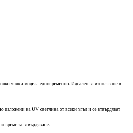
колко малки модела едновременно. Идеален за използване в
о изложени на UV светлина от всеки ъгъл и се втвърдяват
о време за втвърдяване.