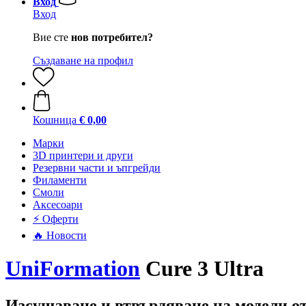
Вход
Вход
Вие сте
нов потребител?
Създаване на профил
Кошница
€ 0,00
Mарки
3D принтери и други
Резервни части и ъпгрейди
Филаменти
Смоли
Аксесоари
⚡ Оферти
🔥 Новости
UniFormation
Cure 3 Ultra
Изсушаване и втвърдяване на модели о