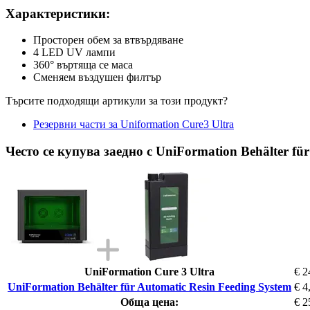
Характеристики:
Просторен обем за втвърдяване
4 LED UV лампи
360° въртяща се маса
Сменяем въздушен филтър
Търсите подходящи артикули за този продукт?
Резервни части за Uniformation Cure3 Ultra
Често се купува заедно с UniFormation Behälter für
UniFormation Cure 3 Ultra
€ 2
UniFormation Behälter für Automatic Resin Feeding System
€ 4
Обща цена:
€ 2